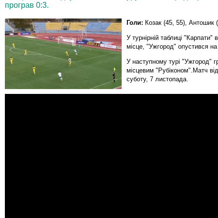
програв 0:3.
Голи:
Козак (45, 55), Антошик (
У турнірній таблиці "Карпати"
місце, "Ужгород" опустився на
У наступному турі "Ужгород" г
місцевим "Рубіконом".Матч ві
суботу, 7 листопада.