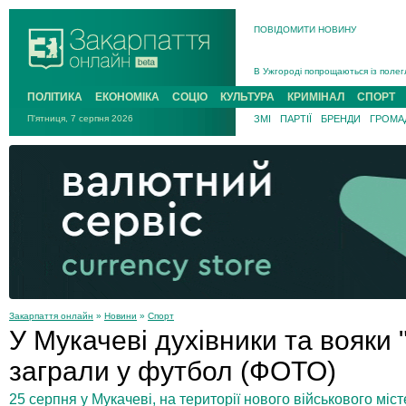
ПОВІДОМИТИ НОВИНУ
Інструктора районного ТЦК на Зак
В Ужгороді попрощаються із полег
В Ужгороді 5 серпня попрощаються
Підтвердили загибель захисника і
ПОЛІТИКА
ЕКОНОМІКА
СОЦІО
КУЛЬТУРА
КРИМІНАЛ
СПОРТ
На війні з рф поліг військовий з 
П'ятниця, 7 серпня 2026
ЗМІ
ПАРТІЇ
БРЕНДИ
ГРОМАД
На Хустщині внаслідок ДТП за уча
Інструктора районного ТЦК на Зак
Закарпаття онлайн
»
Новини
»
Спорт
У Мукачеві духівники та вояки 
заграли у футбол (ФОТО)
25 серпня у Мукачеві, на території нового військового міс