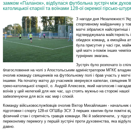
замком «Паланок», відбулася футбольна зустріч між духов
католицької єпархії та воїнами 128-ої окремої гірсько-шту
З нагоди дня Незалежності Укр
спортивному майданчику у то
матчі зібралися найспритніші і
підтверджувала майстерність і
обидвох команд, а емоційна 
була присутня у часі гри, май
цей матч з-поміж інших чемпіо
турнірних змагань.
Зустріч було розпочато із спіл
благословення на чолі з Апостольським адміністратором МГКЄ владик
очолив команду священиків на футбольному полі і брав участь у матчі н
іншими. На початку матчу до учасників звернувся капелан, священик М
греко-католицької єпархії, о. Андрій Алексеєв, який наголосив і нагада
воїнів у цей нелегкий для них час, що стоять мужньо на сторожі нашої
забезпечуючи для всіх нас мир і спокій.
Команду військовослужбовців очолив Віктор Михайлишин - начальник 
підготовки і спорту 128-ої ОГШБр ЗСУ. З перших хвилин були помітні в
фізичний стан і спритність гравців команди. Які й забезпечили,. у підсу
переконливу перемогу у першій зустрічі проти духовенства, яка відбул
давно.