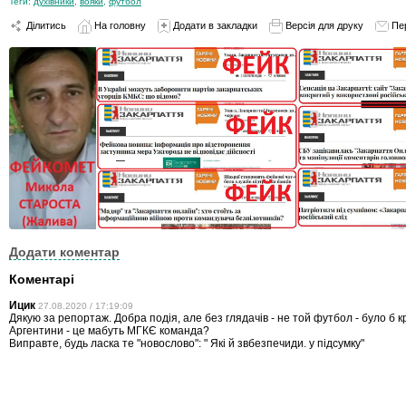
Теги:
духівники
,
вояки
,
футбол
Ділитись
На головну
Додати в закладки
Версія для друку
Пе
Додати коментар
Коментарі
Ицик
27.08.2020 / 17:19:09
Дякую за репортаж. Добра подія, але без глядачів - не той футбол - було б 
Аргентини - це мабуть МГКЄ команда?
Виправте, будь ласка те "новослово": " Які й звбезпечиди. у підсумку"