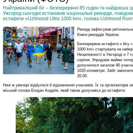
Найтриваліший біг – безперервно 85 годин та найдовша зд
Ужгород сьогодні встановив національні рекорди, повідом
естафети «Uzhhorod Ultra 1000 km», голова Uzhhorod Run
Рекорд зафіксував регіональн
Книги рекордів України.
Безперервна естафета з бігу «
1000 km» стартувала на набер
Незалежності в Ужгороді о 7 г
серпня. Упродовж майже чотир
долучилося загалом 90 учасник
1033 кілометри. Забіг закінчил
20.00.
Нині ж увечері відбулося й відзначення учасників. Їх та організаторів за
міський голова Богдан Андріїв, який також долучився до естафети.