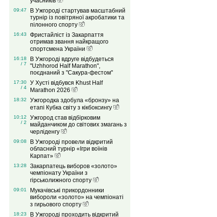
учасників
09:47
В Ужгороді стартував масштабний
турнір із повітряної акробатики та
пілонного спорту
16:43
Фристайліст із Закарпаття
отримав звання найкращого
спортсмена України
16:18
В Ужгороді вдруге відбудеться
/ 7
"Uzhhorod Half Marathon",
поєднаний з "Сакура-фестом"
17:30
У Хусті відбувся Khust Half
/ 4
Marathon 2026
18:32
Ужгородка здобула «бронзу» на
етапі Кубка світу з кікбоксингу
10:12
Ужгород став відбірковим
/ 2
майданчиком до світових змагань з
черліденгу
09:08
В Ужгороді провели відкритий
обласний турнір «Ігри воїнів
Карпат»
13:28
Закарпатець виборов «золото»
чемпіонату України з
гірськолижного спорту
09:01
Мукачівські прикордонники
вибороли «золото» на чемпіонаті
з гирьового спорту
18:23
В Ужгороді проходить відкритий