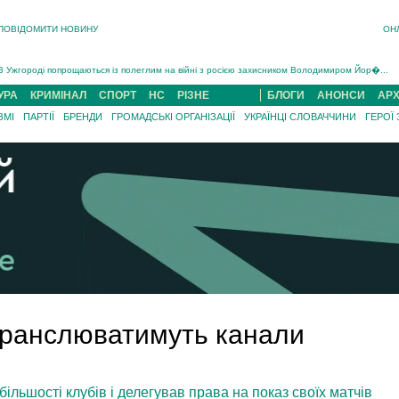
ПОВІДОМИТИ НОВИНУ
ОН
Інструктора районного ТЦК на Закарпатті судитимуть за обвинуваченням у катув...
В Ужгороді попрощаються із полеглим на війні з росією захисником Володимиром Йор�...
В Ужгороді 5 серпня попрощаються із захисником Богданом Югасом, який два роки �...
УРА
КРИМІНАЛ
СПОРТ
НС
РІЗНЕ
БЛОГИ
АНОНСИ
АРХ
Підтвердили загибель захисника із Нанкова на Хустщині Юліана Гербея (ФОТО)[/gree...
ЗМІ
ПАРТІЇ
БРЕНДИ
ГРОМАДСЬКІ ОРГАНІЗАЦІЇ
УКРАЇНЦІ СЛОВАЧЧИНИ
ГЕРОЇ
На війні з рф поліг військовий з Виноградова Ігнат Роздяловський (ФОТО)...
На Хустщині внаслідок ДТП за участі трьох авто постраждали 13 людей (ФОТО)...
Інструктора районного ТЦК на Закарпатті судитимуть за обвинувачен...
транслюватимуть канали
ільшості клубів і делегував права на показ своїх матчів