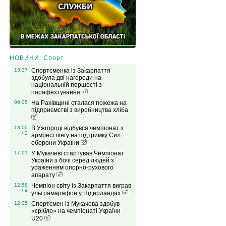
НОВИНИ: Спорт
13:37
Спортсменка із Закарпаття
здобула дві нагороди на
національній першості з
парафехтування
09:05
На Рахівщині сталася пожежа на
підприємстві з виробництва хліба
18:06
В Ужгороді відбувся чемпіонат з
/ 2
армрестлінгу на підтримку Сил
оборони України
17:01
У Мукачеві стартував Чемпіонат
України з бочі серед людей з
ураженням опорно-рухового
апарату
12:58
Чемпіон світу із Закарпаття виграв
/ 4
ультрамарафон у Нідерландах
12:35
Спортсмен із Мукачева здобув
«срібло» на чемпіонаті України
U20