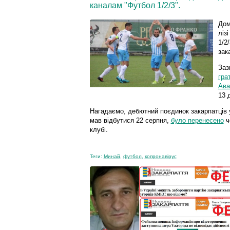
каналам "Футбол 1/2/3".
Дом
ліз
1/2
зак
Заз
гра
Ава
13 
Нагадаємо, дебютний поєдинок закарпатців у
мав відбутися 22 серпня,
було перенесено
ч
клубі.
Теги:
Минай
,
футбол
,
копронавірус