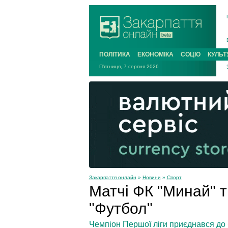
ПОЛІТИКА
ЕКОНОМІКА
СОЦІО
КУЛЬТ
П'ятниця, 7 серпня 2026
Закарпаття онлайн
»
Новини
»
Спорт
Матчі ФК "Минай" 
"Футбол"
Чемпіон Першої ліги приєднався до б