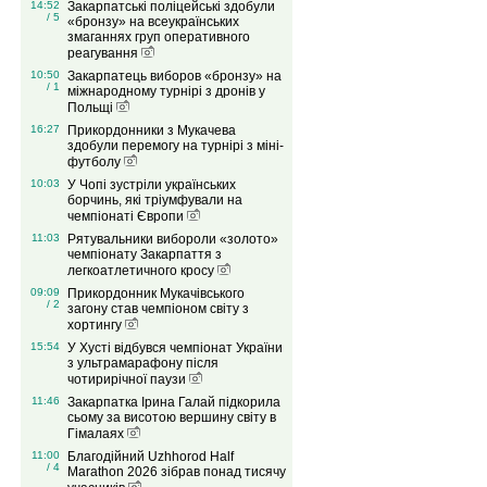
14:52
Закарпатські поліцейські здобули
/ 5
«бронзу» на всеукраїнських
змаганнях груп оперативного
реагування
10:50
Закарпатець виборов «бронзу» на
/ 1
міжнародному турнірі з дронів у
Польщі
16:27
Прикордонники з Мукачева
здобули перемогу на турнірі з міні-
футболу
10:03
У Чопі зустріли українських
борчинь, які тріумфували на
чемпіонаті Європи
11:03
Рятувальники вибороли «золото»
чемпіонату Закарпаття з
легкоатлетичного кросу
09:09
Прикордонник Мукачівського
/ 2
загону став чемпіоном світу з
хортингу
15:54
У Хусті відбувся чемпіонат України
з ультрамарафону після
чотирирічної паузи
11:46
Закарпатка Ірина Галай підкорила
сьому за висотою вершину світу в
Гімалаях
11:00
Благодійний Uzhhorod Half
/ 4
Marathon 2026 зібрав понад тисячу