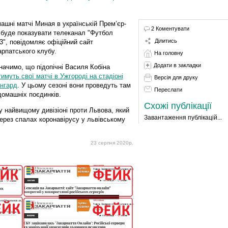
ашні матчі Миная в українській Прем’єр-
2 Коментувати
і буде показувати телеканал "Футбол
Ділитись
/3", повідомляє офіційний сайт
арпатського клубу.
На головну
Додати в закладки
начимо, що підопічні Василя Кобіна
тимуть свої матчі в Ужгороді на стадіоні
Версія для друку
нгард
. У цьому сезоні вони проведуть там
Переслати
домашніх поєдинків.
Схожі публікації
 найвищому дивізіоні проти Львова, який
Завантаження публікацій...
ерез спалах коронавірусу у львівському
23 серпня 2020р.