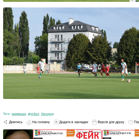
Теги:
чемпіонат
,
футбол
,
Ужгород
Ділитись
На головну
Додати в закладки
Версія для друку
Пе