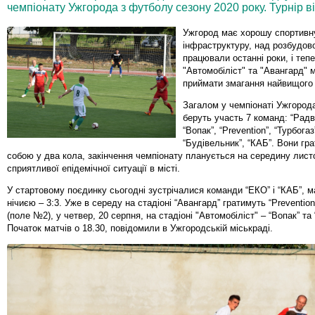
чемпіонату Ужгорода з футболу сезону 2020 року. Турнір в
Ужгород має хорошу спортивн
інфраструктуру, над розбудово
працювали останні роки, і теп
"Автомобіліст" та "Авангард" 
приймати змагання найвищого 
Загалом у чемпіонаті Ужгород
беруть участь 7 команд: “Радв
“Вопак”, “Prevention”, “Турбогаз
“Будівельник”, “КАБ”. Вони гр
собою у два кола, закінчення чемпіонату планується на середину лист
сприятливої епідемічної ситуації в місті.
У стартовому поєдинку сьогодні зустрічалися команди “ЕКО” і “КАБ”, м
нічиєю – 3:3. Уже в середу на стадіоні “Авангард” гратимуть “Prevention
(поле №2), у четвер, 20 серпня, на стадіоні "Автомобіліст" – “Вопак” та 
Початок матчів о 18.30, повідомили в Ужгородській міськраді.