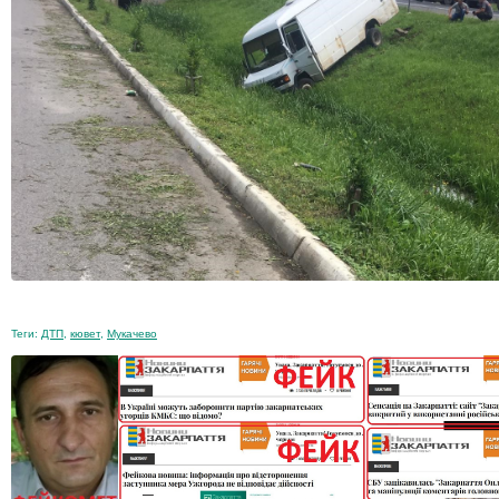
Теги:
ДТП
,
кювет
,
Мукачево