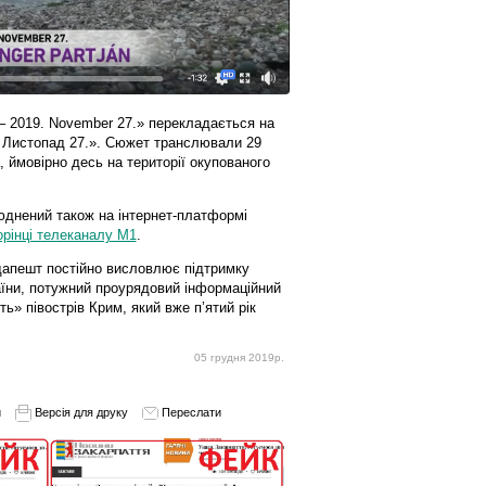
 – 2019. November 27.» перекладається на
9. Листопад 27.». Сюжет транслювали 29
, ймовірно десь на території окупованого
юднений також на інтернет-платформі
орінці телеканалу M1
.
дапешт постійно висловлює підтримку
раїни, потужний проурядовий інформаційний
ь» півострів Крим, який вже п’ятий рік
05 грудня 2019р.
и
Версія для друку
Переслати