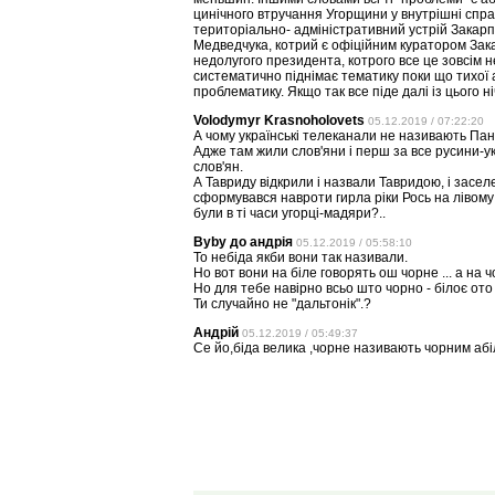
цинічного втручання Угорщини у внутрішні спра
територіально- адміністративний устрій Закарп
Медведчука, котрий є офіційним куратором Зака
недолугого президента, котрого все це зовсім н
систематично піднімає тематику поки що тихої а
проблематику. Якщо так все піде далі із цього н
Volodymyr Krasnoholovets
05.12.2019 / 07:22:20
А чому українські телеканали не називають Па
Адже там жили слов'яни і перш за все русини-у
слов'ян.
А Тавриду відкрили і назвали Тавридою, і засел
сформувався навроти гирла ріки Рось на лівому 
були в ті часи угорці-мадяри?..
Byby до андрія
05.12.2019 / 05:58:10
То небіда якби вони так називали.
Но вот вони на біле говорять ош чорне ... а на 
Но для тебе навірно всьо што чорно - білоє ото 
Ти случайно не "дальтонік".?
Андрій
05.12.2019 / 05:49:37
Се йо,біда велика ,чорне називають чорним абіле