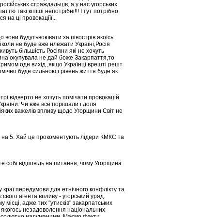
осійських страждальців, а у нас угорських.
ю такі кіпіші непотрібні!!! І тут потрібно
 на ці провокаціїї...
Що вони будутьвоювати за півострів якоїсь
іколи не буде вже нлежати Україні,Росія
ивуть більшість Росіяни які не хочуть
ина окупувала не дай боже Закарпаття,то
Кримом одн вихід ,якщо Українці врешті решт
мічно буде сильною,і рівень життя буде як
рі відверто не хочуть помічати провокацій
раїни. Чи вже все порішали і доля
іяких важелів впливу щодо Угорщини Світ не
в на 5. Хай це прокоментують лідери КМКС та
те собі відповідь на питання, чому Угорщина
 краї передумови для етнічного конфлікту та
 свого агента впливу - угорський уряд.
місці, адже тих "утисків" закарпатських
ім якогось незадоволення національних
 абсолютно надуманими. Маємо факти