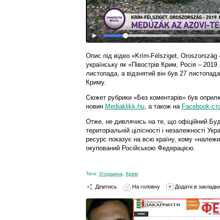
Опис під відео «Krím-Félsziget, Oroszország
українську як «Півострів Крим, Росія – 201
листопада, а відзнятий він був 27 листопада
Криму.
Сюжет рубрики «Без коментарів» був оприл
новин
Mediaklikk.hu
, а також на
Facebook-ст
Отже, не дивлячись на те, що офіційний Бу
територіальній цілісності і незалежності Ук
ресурс показує на всю країну, кому «належит
окупований Російською Федерацією.
Теги:
Угорщина
,
Крим
Ділитись
На головну
Додати в закладк