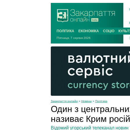
ПОЛІТИКА
ЕКОНОМІКА
СОЦІО
КУЛЬТ
П'ятниця, 7 серпня 2026
Закарпаття онлайн
»
Новини
»
Політика
Один з центральни
називає Крим росі
Відомий угорський телеканал новин “