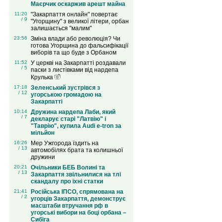
Маєрчик оскаржив арешт майна
11:20
"Закарпаття онлайн" повертає
/ 9
"Угорщину" з великої літери, орбан
залишається "малим"
23:56
Зміна влади або революція? Чи
готова Угорщина до фальсифікації
виборів та що буде з Орбаном
11:52
У церкві на Закарпатті роздавали
/ 5
паски з листівками від нардепа
Крулька
17:18
Зеленський зустрівся з
/ 12
угорською громадою на
Закарпатті
10:14
Дружина нардепа Лаби, який
/ 7
декларує старі "Латвію" і
"Таврію", купила Audi e-tron за
мільйон
16:26
Мер Ужгорода їздить на
/ 13
автомобілях брата та колишньої
дружини
20:21
Очільники БЕБ Волині та
/ 13
Закарпаття звільнилися на тлі
скандалу про їхні статки
21:41
Російська ІПСО, спрямована на
/ 2
угорців Закарпаття, демонструє
масштаби втручання рф в
угорські вибори на боці орбана –
Сибіга