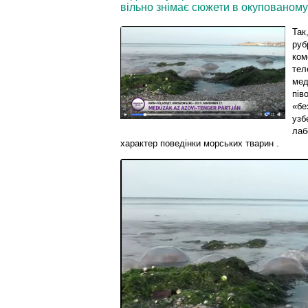
вільно знімає сюжети в окупованому 
Так
руб
ком
тел
мед
пів
«бе
узб
лаб
характер поведінки морських тварин .