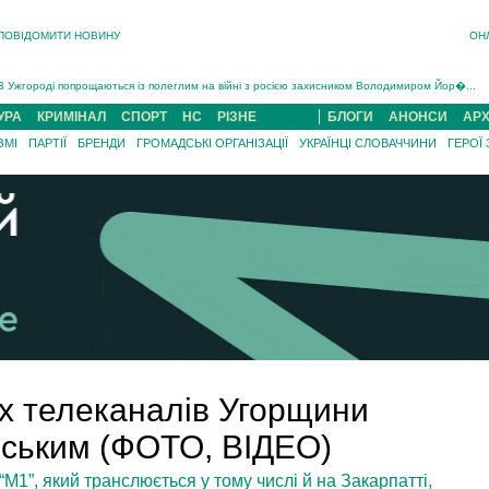
ПОВІДОМИТИ НОВИНУ
ОН
Інструктора районного ТЦК на Закарпатті судитимуть за обвинуваченням у катув...
В Ужгороді попрощаються із полеглим на війні з росією захисником Володимиром Йор�...
В Ужгороді 5 серпня попрощаються із захисником Богданом Югасом, який два роки �...
УРА
КРИМІНАЛ
СПОРТ
НС
РІЗНЕ
БЛОГИ
АНОНСИ
АРХ
Підтвердили загибель захисника із Нанкова на Хустщині Юліана Гербея (ФОТО)[/gree...
ЗМІ
ПАРТІЇ
БРЕНДИ
ГРОМАДСЬКІ ОРГАНІЗАЦІЇ
УКРАЇНЦІ СЛОВАЧЧИНИ
ГЕРОЇ
На війні з рф поліг військовий з Виноградова Ігнат Роздяловський (ФОТО)...
На Хустщині внаслідок ДТП за участі трьох авто постраждали 13 людей (ФОТО)...
Інструктора районного ТЦК на Закарпатті судитимуть за обвинувачен...
х телеканалів Угорщини
йським (ФОТО, ВІДЕО)
M1”, який транслюється у тому числі й на Закарпатті,