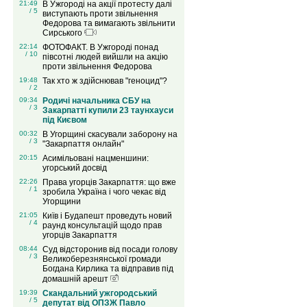
21:49
В Ужгороді на акції протесту далі
/ 5
виступають проти звільнення
Федорова та вимагають звільнити
Сирського
22:14
ФОТОФАКТ. В Ужгороді понад
/ 10
півсотні людей вийшли на акцію
проти звільнення Федорова
19:48
Так хто ж здійснював "геноцид"?
/ 2
09:34
Родичі начальника СБУ на
/ 3
Закарпатті купили 23 таунхауси
під Києвом
00:32
В Угорщині скасували заборону на
/ 3
"Закарпаття онлайн"
20:15
Асимільовані нацменшини:
угорський досвід
22:26
Права угорців Закарпаття: що вже
/ 1
зробила Україна і чого чекає від
Угорщини
21:05
Київ і Будапешт проведуть новий
/ 4
раунд консультацій щодо прав
угорців Закарпаття
08:44
Суд відсторонив від посади голову
/ 3
Великоберезнянської громади
Богдана Кирлика та відправив під
домашній арешт
19:39
Скандальний ужгородський
/ 5
депутат від ОПЗЖ Павло