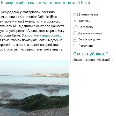
Криму, який позначає частиною території Росії.
, нещодавно у матеріалах постійної
13 Коментувати
рики новин «Kommentár Nélkül» (Без
Ділитись
ентарів – угор.) журналісти угорського
еканалу М1 відзняли сюжет про нашестя
На головну
уз на узбережжя Азовського моря з боку
Додати в закладки
острова Крим. У
короткому відеоролику
Версія для друку
з коментарів» показують сотні медуз на
ережжі та мілині, а також співробітник
Переслати
ораторії, які, ймовірно, вивчають вид та
Схожі публікації
Завантаження публікацій...