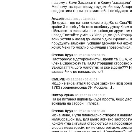
нашому з Вами Закарпатті: в Криму "захищали" р
Мирному, толерантному, трудолюбивому Закарпатт
сподіватися тільки на самих себе і не піддаватися
Андрій
05.12.2019 / 11:44:51
До крука...І що ви пане чекаєте від Єс та Сша?
країни 3-го світу?На мою особисту думку Крим н
військово та економічно сильніша,по друге там ж
назад.Спитайте у місних Угорців ,якщо б Угорщ
вони хотіли б назад до нашої рідної України?З 
побудують заможну і успішну державу яка еконо
хочаб Чехії то можлио Кримчани і повернулися.
Степан Крук
05.12.2019 / 09:51:35
Насторожує відстороненість Європи та США, кот
члена Євросоюзу та НАТО Угорщини стосовно Ук
Закарпатття, цого майбутнє їм вже відоме??? Н
вживає. Чи є це випадковістю!?
СМЕРШ
05.12.2019 / 09:41:53
Якщо не вибачаться то буде закритий вїзд рокі
ТУКЗ і орденоносець УР Москаль Г.Г.
Віктор Рубан
05.12.2019 / 09:10:11
На це питання відповідь буде проста, якщо дас
воювала на стороні Гітлера!
Степан Крук
05.12.2019 / 08:36:48
Як на мене, Путін планомірно створює в нашому
колабораціонізму. Для цього активно застосовує
Конфліктна ситуація створюється на порожньому 
угорців нема зовсім, ми не спостерігаємо зовс
меньшин. Іншими словами всі ті "проблеми" є