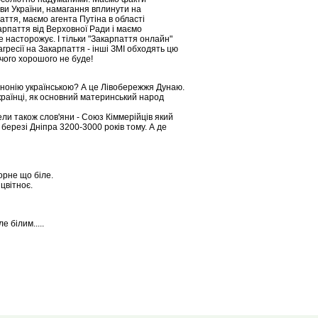
ви України, намагання вплинути на
аття, маємо агента Путіна в області
рпаття від Верховної Ради і маємо
е насторожує. І тільки "Закарпаття онлайн"
гресії на Закарпаття - інші ЗМІ обходять цю
ічого хорошого не буде!
ннонію українською? А це Лівобережжя Дунаю.
країнці, як основний материнський народ
ели також слов'яни - Союз Кіммерійців який
березі Дніпра 3200-3000 років тому. А де
чорне що біле.
цвітноє.
 білим.....