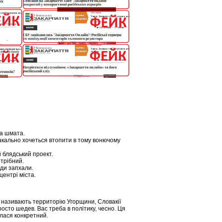
на шмата.
ніакально хочеться втопити в тому вонючому
й блядський проект.
отрібний.
юди запхали.
центрі міста.
і називають территорію Угорщини, Словакії
росто шедев. Вас треба в політику, чесно. Ця
илася конкретний.