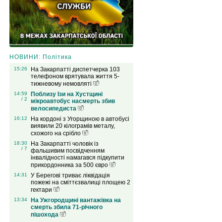
НОВИНИ: Політика
15:26
На Закарпатті диспетчерка 103
телефоном врятувала життя 5-
тижневому немовляті
14:59
Поблизу Ізи на Хустщині
/ 2
мікроавтобус насмерть збив
велосипедиста
16:12
На кордоні з Угорщиною в автобусі
виявили 20 кілограмів металу,
схожого на срібло
18:30
На Закарпатті чоловік із
/ 7
фальшивим посвідченням
інвалідності намагався підкупити
прикордонника за 500 євро
14:31
У Берегові триває ліквідація
пожежі на сміттєзвалищі площею 2
гектари
13:34
На Ужгородщині вантажівка на
смерть збила 71-річного
пішохода