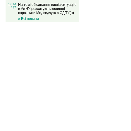
14:24
На темі об'єднання вишів ситуацію
/ 47
в УжНУ розхитують колишні
соратники Медведчука з СДПУ(о)
» Всі новини