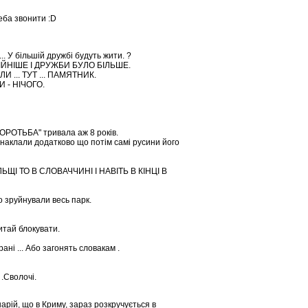
еба звонити :D
... У більшій дружбі будуть жити. ?
ІЙНІШЕ І ДРУЖБИ БУЛО БІЛЬШЕ.
 ... ТУТ ... ПАМЯТНИК.
 - НІЧОГО.
 БОРОТЬБА" тривала аж 8 років.
наклали додатково що потім самі русини його
І ТО В СЛОВАЧЧИНІ І НАВІТЬ В КІНЦІ В
о зруйнували весь парк.
читай блокувати.
ні ... Або загонять словакам .
 .Сволочі.
нарій, що в Криму, зараз розкручується в