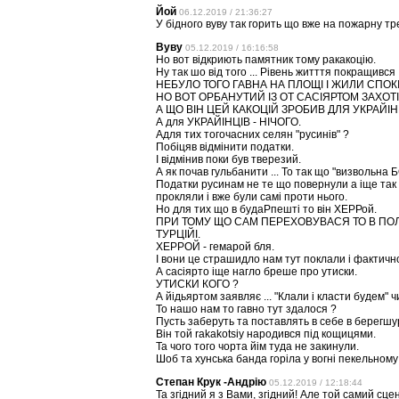
Йой
06.12.2019 / 21:36:27
У бідного вуву так горить що вже на пожарну тр
Вуву
05.12.2019 / 16:16:58
Но вот відкриють памятник тому ракакоцію.
Ну так шо від того ... Рівень житття покращився 
НЕБУЛО ТОГО ГАВНА НА ПЛОЩІ І ЖИЛИ СПОК
НО ВОТ ОРБАНУТИЙ ІЗ ОТ САСІЯРТОМ ЗАХОТІЛИ
А ЩО ВІН ЦЕЙ КАКОЦІЙ ЗРОБИВ ДЛЯ УКРАЙІНИ
А для УКРАЙІНЦІВ - НІЧОГО.
Адля тих тогочасних селян "русинів" ?
Побіцяв відмінити податки.
І відмінив поки був тверезий.
А як почав гульбанити ... То так що "визвольна
Податки русинам не те що повернули а іще так 
прокляли і вже були самі проти нього.
Но для тих що в будаРпешті то він ХЕРРой.
ПРИ ТОМУ ЩО САМ ПЕРЕХОВУВАСЯ ТО В ПОЛЬЩ
ТУРЦІЙІ.
ХЕРРОЙ - гемарой бля.
І вони це страшидло нам тут поклали і фактичн
А сасіярто іще нагло бреше про утиски.
УТИСКИ КОГО ?
А йідьяртом заявляє ... "Клали і класти будем" 
То нашо нам то гавно тут здалося ?
Пусть заберуть та поставлять в себе в берегшура
Він той rakakotsiy народився під кощицями.
Та чого того чорта йім туда не закинули.
Шоб та хунська банда горіла у вогні пекельному
Степан Крук -Андрію
05.12.2019 / 12:18:44
Та згідний я з Вами, згідний! Але той самий сце