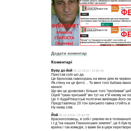
Додати коментар
Коментарі
Вуву до йой
06.12.2019 / 23:40:34
Престав собі шо да.
Це бронзова гавносрань на мене діяк як черво
Як гляну на це фото ... То мені того бабака ма
каналі.
Що він це дозволив і більше того "пробивав" це
Оцей "гукан хунський" він тут на х*й нікому не п
Це ті будаРпештські політичні виблядки його с
Представляєш 20 тон хунського гавна стойіть в 
Ну нема слів.
Йой
06.12.2019 / 21:42:56
Красноголовець, я собі і уявляю як в телеканал
і.т.д "на наших Паннонських землях", це б був п
країна і так комедія, з вами би в цирк перетвор