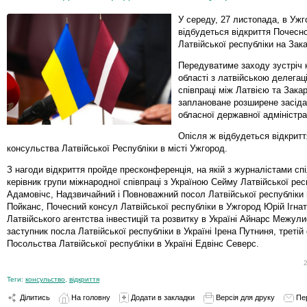
У середу, 27 листопада, в Ужг
відбудеться відкриття Почесн
Латвійської республіки на Зака
Передуватиме заходу зустріч 
області з латвійською делега
співпраці між Латвією та Зака
заплановане розширене засіда
обласної державної адміністра
Опісля ж відбудеться відкрит
консульства Латвійської Республіки в місті Ужгород.
З нагоди відкриття пройде пресконференція, на якій з журналістами сп
керівник групи міжнародної співпраці з Україною Сейму Латвійської рес
Адамовічс, Надзвичайний і Повноважний посол Латвійської республіки 
Пойканс, Почесний консул Латвійської республіки в Ужгород Юрій Ігна
Латвійського агентства інвестицій та розвитку в Україні Айнарс Межули
заступник посла Латвійської республіки в Україні Ірена Путниня, третій
Посольства Латвійської республіки в Україні Едвінс Северс.
Теги:
консульство
,
відкриття
Ділитись
На головну
Додати в закладки
Версія для друку
Пе