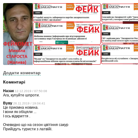
Додати коментар
Коментарі
Назак
12.12.2019 / 07:50:08
Ага, купуйте шпроти.
Вуву
26.11.2019 / 19:04:41
Це приємна новина.
І вони як обіцяли ...
І ось відкриття .
Очевидно що на сезон цвітіння сакур
Прийідуть туристи з латвійі.