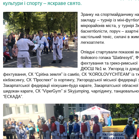
культури і спорту – яскраве свято.
Зранку на спортмайданчику н
закладу – турнір із міні-футб
мікрорайонів міста, у турнірі 
баскетболісти, поруч – азартні
настільний теніс, силачі в жим
легкоатлети.
Опівдні стартували показові 
бойового гопака “Шаблезуб”, Ф
фехтування та греко-римської
ДЮСШ №1 м. Ужгород із дзюд
фехтування, СК “Срібна земля” із самбо, СК “KOROLOVYCHTEAM” із т
кікбоксингу, СК “Проспект” із хортингу, Ужгородської міської федерації 
Закарпатської федерації кіокушин-будо карате, Закарпатської обласної
шидокан карате, СК “ViperGym” зі Skyjumping, чарлідингу, танцювально
“ЕСКАДА”.