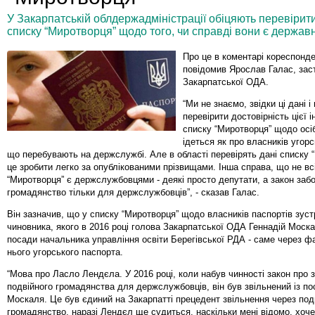
У Закарпатській облдержадміністрації обіцяють перевірити
списку “Миротворця” щодо того, чи справді вони є держа
Про це в коментарі кореспонд
повідомив Ярослав Галас, зас
Закарпатської ОДА.
“Ми не знаємо, звідки ці дані 
перевірити достовірність цієї і
списку “Миротворця” щодо осіб
ідеться як про власників угорс
що перебувають на держслужбі. Але в області перевірять дані списку 
це зробити легко за опублікованими прізвищами. Інша справа, що не вс
“Миротворця” є держслужбовцями - деякі просто депутати, а закон заб
громадянство тільки для держслужбовців”, - сказав Галас.
Він зазначив, що у списку “Миротворця” щодо власників паспортів зустр
чиновника, якого в 2016 році голова Закарпатської ОДА Геннадій Моска
посади начальника управління освіти Берегівської РДА - саме через ф
нього угорського паспорта.
“Мова про Ласло Лендєла. У 2016 році, коли набув чинності закон про 
подвійного громадянства для держслужбовців, він був звільнений із п
Москаля. Це був єдиний на Закарпатті прецедент звільнення через под
громадянство, наразі Лендєл ще судиться, наскільки мені відомо, хоче