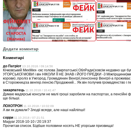
Додати коментар
Коментарі
до Патріот
13.10.2018 / 09:14:56
Кічковський МихМих- єкс голова Закрпатської ОблРади(зовсім недавно ще б
УГОРСЬКОЇ МОВИ і він НІКОЛИ ЇЇ НЕ ЗНАВ і ЙОГО ПРЕДКИ -З Міжгірщини(ми
корови)..проліз в Ужгород..Громадянин Венгрії,пенсіонер Венгрії-а прожива
в Сторожниціза венгер.пенсію.Продажний... Як він получив громадянство і п
закарпатець
11.10.2018 / 10:41:47
Думаю мадярські консули не малі гроші заробили на паспортах, а пенсійні
ще більші.
ЛОХОТРОН
11.10.2018 / 10:02:09
А ви як думали? Злодii всягде, але нашi найлiпшi!
сорри
11.10.2018 / 07:21:51
Magyar 2018-10-10 / 20:19:37
Прочитав список. Бідбше половини носять НЕ угорськи призвища!