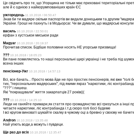
Це свідчить про те, що Угорщина не тільки має приховані територіальні прете
але й є однією з найкорумпованіших країн ЄС
ужгородець
11.10.2018 / 06:50:47
Знав би ти мадяре скільки паспортів ви видали донецьким та другим "мадярам
України. Гроші не пахнуть і в Модьорсаг. Чи ви думали, що мадярські консули
василь
10.10.2018 / 22:50:01
ерфан з хустськои миськои ради
Magyar
10.10.2018 / 20:19:37
Прочитав список. Бідбше половини носять НЕ угорськи призвища!
???
10.10.2018 / 18:05:23
Ви пане помиляєтесь то наші персональні щирі украінці і не треба під шумо
всена інших
пенсіонер-Ужг
10.10.2018 / 14:57:13
Всі, все бачать... Просто мова йде не про простих пенсіонерів, які вже "голі б
тих, "персональних мадярських", під якими якраз "наркотики, ліс контрабанда 
"???" і пишеш.
Які "покращували" життя закарпатців 27 років(((
???
10.10.2018 / 14:25:10
Люди не ганяйте примари,як стаття про громадянство всі гризуться а інші 
читаєте наркотики, ліс контрабанда і.т.д скоро голі босі будеме
І всі кругом виноваті шукайте скалку в чужому оці а бревно у своєму не бачет
Andron
10.10.2018 / 13:35:48
Най упють води,а можуть і пувдеци.
Ще раз до всiх
10.10.2018 / 12:35:47