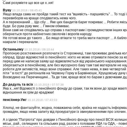
Самi розумieте що все це х..ня!
Вуву
10.10.2018 / 08:45:41
Якщо влада сама не пройде такий тест на "вшивість - паршивість" ... То тоді і
перевиборів на краще сподіватись нема чого.
А я переконаний ... Що сбу ... Яке цих бандитів бариг покриває ... Робити які
буде. Бо рука руку миє ... Гімном обмиває.
Вони самі не сподівались що справа з паспортами і громадянством інших кр
обернеться проти кабінетних сволочів і ворогів народу.
Не готові вони до такого ... Бо якщо втікати то треба мати паспорт ... А бабл
накрали і перекачали.
Останньому
10.10.2018 / 08:10:44
Пропоную розстеження розпочати із Сторожниці, там проживає декілька кол
облрад. Щодо відомостей із пенсійного: ніхто не може отримати пенсію за 
перед цим не написав заяву що відмовляється від українського нарахування.
зберігаються в пенсійному, але без мусорного баку там такі матеріали не н
роботи для активістів, якщо вони справжні. Але таких нема, я вже четвертий
піти " в гості" до регіоналів на Червону Горку в Барвінкоши, Хрущовську дачу 
Воєводино на Перечинщині... Та де там, краще віскі по барам з дєвочками ду
До дедуль та всiх
10.10.2018 / 07:57:38
Яка х...ня! Вiдомостi з пенсiйного фонду до сраки, так як вони до зради мают
вiдношення як грiм до крадiжки!
пенсіонер-Ужг
10.10.2018 / 07:43:03
Хлопці, не фантазуйте, жодна, поважаюча себе, країна не надасть інформаці
громадян, якщо нема запиту від прокуратури із звинуваченнями про злочин.
А з ідеєю "Патріота" про довідки з Пенсійного фонду про пенсії ВСІХ колишніх
міськ., рай., селищних та сільських рад, разом з головами РДА та ОДА, - повні