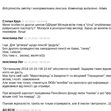
Відсутність змісту і ненормативна лексика. Коментар видалено. Адмін
Степан Крук
10.10.2018 / 10:43:50
Мене особисто дратує цинізм ОДАрки! Місяців вісім тому в "сітці" опублікова
румунського паспорту Г. Москаля в розгорнотому вигляді. Зараз це вонюче 
перевірки. Урод!
пенсіонер-Ужг
10.10.2018 / 09:56:53
І ще. Для "дітвори" щодо пенсій "дедуль".
Без другого громадянства закордонної пенсії не буває, "синку".
Ніяк. І ніколи.
Ось така х... (казка), малята!)))
пенсіонер-Ужг
10.10.2018 / 09:40:23
"Останньому 2018-10-10 / 08:10:44" абсолютно правий. Задарма таких відом
ніхто не дасть.
Має бути свій сайт "Миротворець" в Закарпатті та місцевий "Геращенко", який 
вплив, і політ. замовлення.
Але знаю теж точно, з'являться ЛЮБІ "копійки" на проплату цієї інформації - б
відмовився від пенсії і де отримує.
При мізерній зарплаті працівника Пенсійного фонду люба "паніка" з цієї "фі
візьме собі "на помаду"...)))
Панове журналісти, треба не тільки отримувати, але й інколи і витрачати...))
ДО ВСIХ
10.10.2018 / 09:11:37