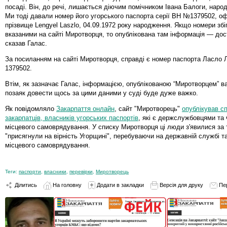
посаді. Він, до речі, лишається діючим помічником Івана Балоги, наро
Ми тоді давали номер його угорського паспорта серії ВН №1379502, о
прізвище Lengyel Laszlo, 04.09.1972 року народження. Якщо номери збі
вказаними на сайті Миротворця, то опублікована там інформація — дост
сказав Галас.
За посиланням на сайті Миротворця, справді є номер паспорта Ласло 
1379502.
Втім, як зазначає Галас, інформацією, опублікованою “Миротворцем” в
позаяк довести щось за цими даними у суді буде дуже важко.
Як повідомляло
Закарпаття онлайн
, сайт "Миротворець"
опублікував сп
закарпатців, власників угорських паспортів
, які є держслужбовцями та
місцевого самоврядування. У списку Миротворця ці люди з'явилися за 
"присягнули на вірність Угорщині", перебуваючи на державній службі т
місцевого самоврядування.
Теги:
паспорти
,
власники
,
перевірки
,
Миротворець
Ділитись
На головну
Додати в закладки
Версія для друку
Пе