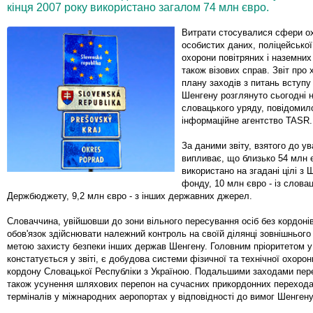
кінця 2007 року використано загалом 74 млн євро.
Витрати стосувалися сфери о
особистих даних, поліцейської 
охорони повітряних і наземних
також візових справ. Звіт про 
плану заходів з питань вступу
Шенгену розглянуто сьогодні н
словацького уряду, повідомил
інформаційне агентство TASR.
За даними звіту, взятого до у
випливає, що близько 54 млн 
використано на згадані цілі з 
фонду, 10 млн євро - із слова
Держбюджету, 9,2 млн євро - з інших державних джерел.
Словаччина, увійшовши до зони вільного пересування осіб без кордонів
обов'язок здійснювати належний контроль на своїй ділянці зовнішнього
метою захисту безпеки інших держав Шенгену. Головним пріоритетом у
констатується у звіті, є добудова системи фізичної та технічної охоро
кордону Словацької Республіки з Україною. Подальшими заходами пер
також усунення шляхових перепон на сучасних прикордонних переход
терміналів у міжнародних аеропортах у відповідності до вимог Шенгену