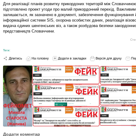
Для реалізації планів розвитку прикордоних територій між Словаччино
підготовлено проект угоди про малий прикордонний перехід. Важливи
залишається, як зазначено в документі, забезпечення функціонування 
інформаційної системи SIS, охорона особистих даних, реалізація візово
видача єдиних шенгенських віз, а також розбудова безпеки закордонни
представництв Словаччини.
Сте
Теги:
Ділитись
На головну
Додати в закладки
Версія для друку
Пе
Додати коментар