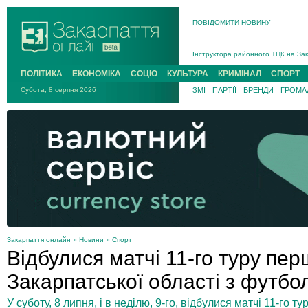
ПОВІДОМИТИ НОВИНУ
На війні загинув 26-річний військо
Інструктора районного ТЦК на Зак
В Ужгороді попрощаються із полег
ПОЛІТИКА
ЕКОНОМІКА
СОЦІО
КУЛЬТУРА
КРИМІНАЛ
СПОРТ
В Ужгороді 5 серпня попрощаються
Субота, 8 серпня 2026
ЗМІ
ПАРТІЇ
БРЕНДИ
ГРОМАД
Підтвердили загибель захисника і
На війні з рф поліг військовий з 
На війні загинув 26-річний військо
Закарпаття онлайн
»
Новини
»
Спорт
Відбулися матчі 11-го туру пер
Закарпатської області з футбо
У суботу, 8 липня, і в неділю, 9-го, відбулися матчі 11-го т