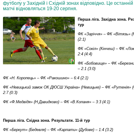
футболу у Західній і Східній зонах відповідно. Це останній
матчі відновляться 19-20 серпня.
Перша ліга. Західна зона. Рез
тур
ФК «Заріччя» – ФК «Вітязь» (К
(2:1)
ФК «Сокіл» (Кінчеш) – ФК «Ло
2:4 (4:4)
ФК «Бобовище» – ФК «Березни
– 2:1 (3:0)
ФК «Н. Коропець» – ФК «Ракошино» – 6:4 (2:1)
ФК «Невицький замок ОК ДЮСШ Україна» (Невицьке) – ФК «Рутенія» 
2:7 (0:3)
ФК «Ф.Медвідя» (Н.Давидково) – ФК «В.Копаня» – 3:3 (4:1)
Перша ліга. Східна зона. Результати. 11-й тур
ФК «Беркут» (Бедевля) – ФК «Карпати» (Дубове) – 1:4 (3:2)