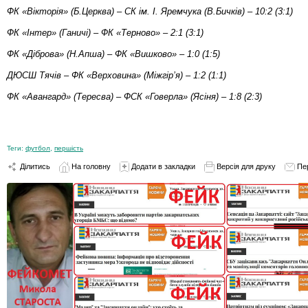
ФК «Вікторія» (Б.Церква) – СК ім. І. Яремчука (В.Бичків) – 10:2 (3:1)
ФК «Інтер» (Ганичі) – ФК «Терново» – 2:1 (3:1)
ФК «Діброва» (Н.Апша) – ФК «Вишково» – 1:0 (1:5)
ДЮСШ Тячів – ФК «Верховина» (Міжгір’я) – 1:2 (1:1)
ФК «Авангард» (Тересва) – ФСК «Говерла» (Ясіня) – 1:8 (2:3)
Теги:
футбол
,
першість
Ділитись
На головну
Додати в закладки
Версія для друку
Пе