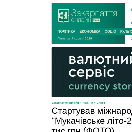
ПОЛІТИКА
ЕКОНОМІКА
СОЦІО
КУЛЬТ
П'ятниця, 7 серпня 2026
Закарпаття онлайн
»
Новини
»
Спорт
Стартував міжнар
"Мукачівське літо-
тис грн (ФОТО)