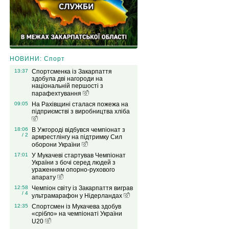
НОВИНИ: Спорт
13:37
Спортсменка із Закарпаття
здобула дві нагороди на
національній першості з
парафехтування
09:05
На Рахівщині сталася пожежа на
підприємстві з виробництва хліба
18:06
В Ужгороді відбувся чемпіонат з
/ 2
армрестлінгу на підтримку Сил
оборони України
17:01
У Мукачеві стартував Чемпіонат
України з бочі серед людей з
ураженням опорно-рухового
апарату
12:58
Чемпіон світу із Закарпаття виграв
/ 4
ультрамарафон у Нідерландах
12:35
Спортсмен із Мукачева здобув
«срібло» на чемпіонаті України
U20