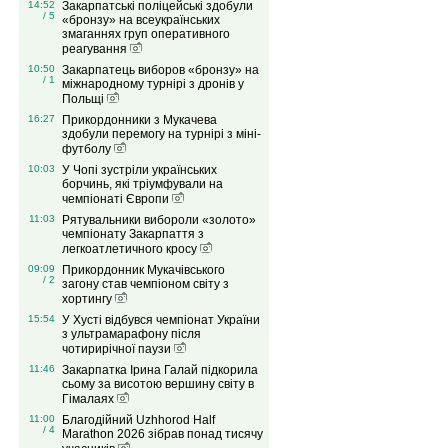
14:52
Закарпатські поліцейські здобули
/ 5
«бронзу» на всеукраїнських
змаганнях груп оперативного
реагування
10:50
Закарпатець виборов «бронзу» на
/ 1
міжнародному турнірі з дронів у
Польщі
16:27
Прикордонники з Мукачева
здобули перемогу на турнірі з міні-
футболу
10:03
У Чопі зустріли українських
борчинь, які тріумфували на
чемпіонаті Європи
11:03
Рятувальники вибороли «золото»
чемпіонату Закарпаття з
легкоатлетичного кросу
09:09
Прикордонник Мукачівського
/ 2
загону став чемпіоном світу з
хортингу
15:54
У Хусті відбувся чемпіонат України
з ультрамарафону після
чотирирічної паузи
11:46
Закарпатка Ірина Галай підкорила
сьому за висотою вершину світу в
Гімалаях
11:00
Благодійний Uzhhorod Half
/ 4
Marathon 2026 зібрав понад тисячу