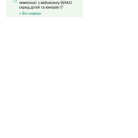
/ 2
чемпіонат з кікбоксингу WAKO
серед дітей та юніорів
» Всі новини