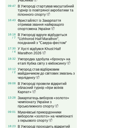
учасників
09:47
В Ужгороді стартував масштабний
турнір із повітряної акробатики та
пілонного спорту
16:43
Фристайліст із Закарпаття
отримав звання найкращого
спортсмена України
16:18
В Ужгороді вдруге відбудеться
/ 7
"Uzhhorod Half Marathon",
поєднаний з "Сакура-фестом"
17:30
У Хусті відбувся Khust Half
/ 4
Marathon 2026
18:32
Ужгородка здобула «бронзу» на
етапі Кубка світу з кікбоксингу
10:12
Ужгород став відбірковим
/ 2
майданчиком до світових змагань з
черліденгу
09:08
В Ужгороді провели відкритий
обласний турнір «Ігри воїнів
Карпат»
13:28
Закарпатець виборов «золото»
чемпіонату України з
гірськолижного спорту
09:01
Мукачівські прикордонники
вибороли «золото» на чемпіонаті
з гирьового спорту
18:23
В Ужгороді проходить відкритий