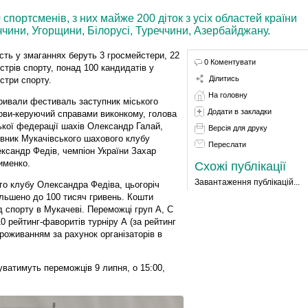
спортсменів, з них майже 200 діток з усіх областей країни
ччини, Угорщини, Білорусі, Туреччини, Азербайджану.
сть у змаганнях беруть 3 гросмейстери, 22
0 Коментувати
стрів спорту, понад 100 кандидатів у
Ділитись
стри спорту.
На головну
ривали фестиваль заступник міського
Додати в закладки
ови-керуючий справами виконкому, голова
ької федерації шахів Олександр Галай,
Версія для друку
івник Мукачівського шахового клубу
Переслати
ксандр Федів, чемпіон України Захар
менко.
Схожі публікації
Завантаження публікацій...
го клубу Олександра Федіва, цьогоріч
льшено до 100 тисяч гривень. Кошти
д спорту в Мукачеві. Переможці груп А, C
 рейтинг-фаворитів турніру А (за рейтинг
роживанням за рахунок організаторів в
ватимуть переможців 9 липня, о 15:00,