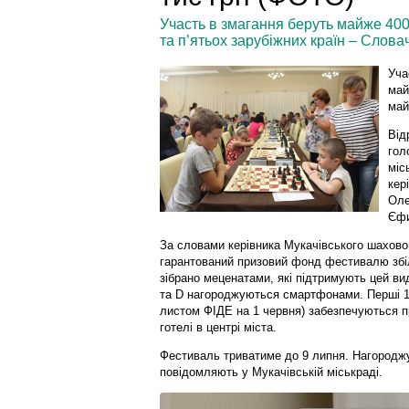
Участь в змагання беруть майже 400 
та п’ятьох зарубіжних країн – Слова
Уча
май
май
Від
гол
міс
кер
Оле
Єфи
За словами керівника Мукачівського шахово
гарантований призовий фонд фестивалю збі
зібрано меценатами, які підтримують цей ви
та D нагороджуються смартфонами. Перші 10
листом ФІДЕ на 1 червня) забезпечуються п
готелі в центрі міста.
Фестиваль триватиме до 9 липня. Нагороджу
повідомляють у Мукачівській міськраді.