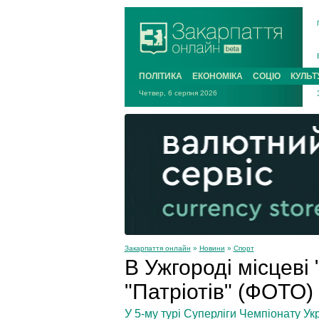
ПОЛІТИКА
ЕКОНОМІКА
СОЦІО
КУЛЬТ
Четвер, 6 серпня 2026
Закарпаття онлайн
»
Новини
»
Спорт
В Ужгороді місцеві
"Патріотів" (ФОТО)
У 5-му турі Суперліги Чемпіонату Ук