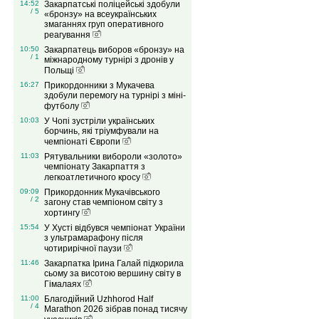
14:52
Закарпатські поліцейські здобули
/ 5
«бронзу» на всеукраїнських
змаганнях груп оперативного
реагування
10:50
Закарпатець виборов «бронзу» на
/ 1
міжнародному турнірі з дронів у
Польщі
16:27
Прикордонники з Мукачева
здобули перемогу на турнірі з міні-
футболу
10:03
У Чопі зустріли українських
борчинь, які тріумфували на
чемпіонаті Європи
11:03
Рятувальники вибороли «золото»
чемпіонату Закарпаття з
легкоатлетичного кросу
09:09
Прикордонник Мукачівського
/ 2
загону став чемпіоном світу з
хортингу
15:54
У Хусті відбувся чемпіонат України
з ультрамарафону після
чотирирічної паузи
11:46
Закарпатка Ірина Галай підкорила
сьому за висотою вершину світу в
Гімалаях
11:00
Благодійний Uzhhorod Half
/ 4
Marathon 2026 зібрав понад тисячу