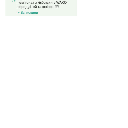
/ 2
чемпіонат з кікбоксингу WAKO
серед дітей та юніорів
» Всі новини