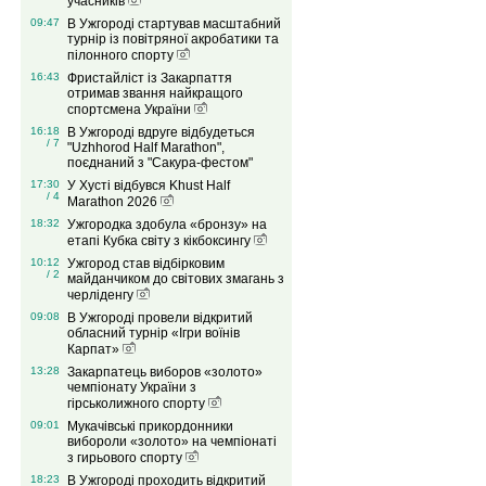
учасників
09:47
В Ужгороді стартував масштабний
турнір із повітряної акробатики та
пілонного спорту
16:43
Фристайліст із Закарпаття
отримав звання найкращого
спортсмена України
16:18
В Ужгороді вдруге відбудеться
/ 7
"Uzhhorod Half Marathon",
поєднаний з "Сакура-фестом"
17:30
У Хусті відбувся Khust Half
/ 4
Marathon 2026
18:32
Ужгородка здобула «бронзу» на
етапі Кубка світу з кікбоксингу
10:12
Ужгород став відбірковим
/ 2
майданчиком до світових змагань з
черліденгу
09:08
В Ужгороді провели відкритий
обласний турнір «Ігри воїнів
Карпат»
13:28
Закарпатець виборов «золото»
чемпіонату України з
гірськолижного спорту
09:01
Мукачівські прикордонники
вибороли «золото» на чемпіонаті
з гирьового спорту
18:23
В Ужгороді проходить відкритий