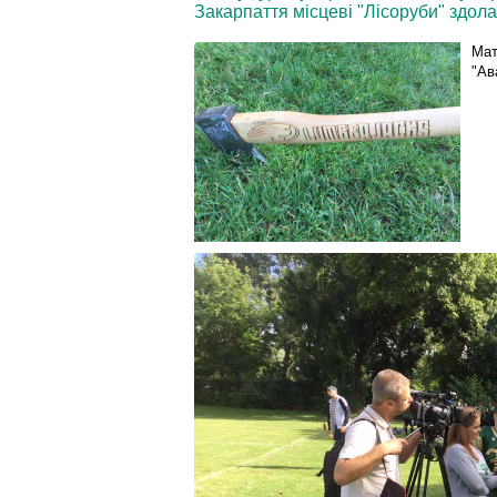
Закарпаття місцеві "Лісоруби" здолал
Мат
"Ав