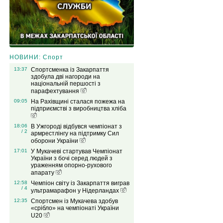
НОВИНИ: Спорт
13:37
Спортсменка із Закарпаття
здобула дві нагороди на
національній першості з
парафехтування
09:05
На Рахівщині сталася пожежа на
підприємстві з виробництва хліба
18:06
В Ужгороді відбувся чемпіонат з
/ 2
армрестлінгу на підтримку Сил
оборони України
17:01
У Мукачеві стартував Чемпіонат
України з бочі серед людей з
ураженням опорно-рухового
апарату
12:58
Чемпіон світу із Закарпаття виграв
/ 4
ультрамарафон у Нідерландах
12:35
Спортсмен із Мукачева здобув
«срібло» на чемпіонаті України
U20