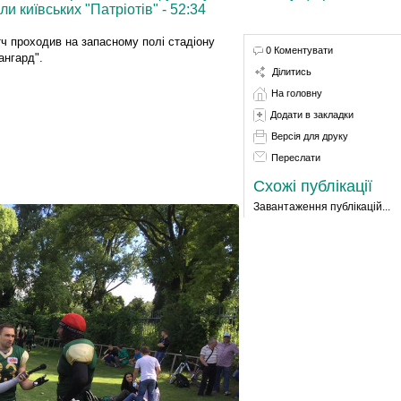
и київських "Патріотів" - 52:34
ч проходив на запасному полі стадіону
0 Коментувати
ангард".
Ділитись
На головну
Додати в закладки
Версія для друку
Переслати
Схожі публікації
Завантаження публікацій...