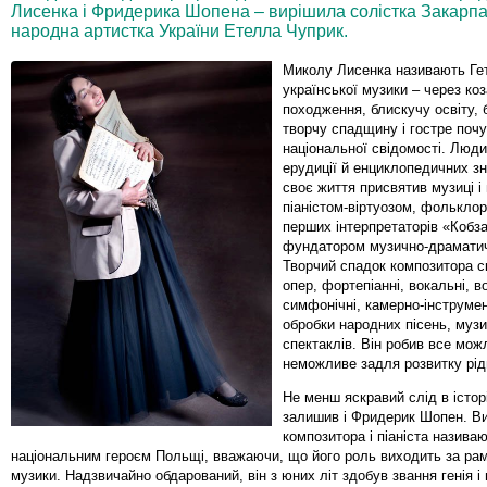
Лисенка і Фридерика Шопена – вирішила солістка Закарпат
народна артистка України Етелла Чуприк.
Миколу Лисенка називають Г
української музики – через ко
походження, блискучу освіту,
творчу спадщину і гостре почу
національної свідомості. Люди
ерудиції й енциклопедичних зн
своє життя присвятив музиці і 
піаністом-віртуозом, фольклор
перших інтерпретаторів «Кобз
фундатором музично-драматич
Творчий спадок композитора 
опер, фортепіанні, вокальні, в
симфонічні, камерно-інструмен
обробки народних пісень, музи
спектаклів. Він робив все мож
неможливе задля розвитку рід
Не менш яскравий слід в істор
залишив і Фридерик Шопен. В
композитора і піаніста назива
національним героєм Польщі, вважаючи, що його роль виходить за рам
музики. Надзвичайно обдарований, він з юних літ здобув звання генія і