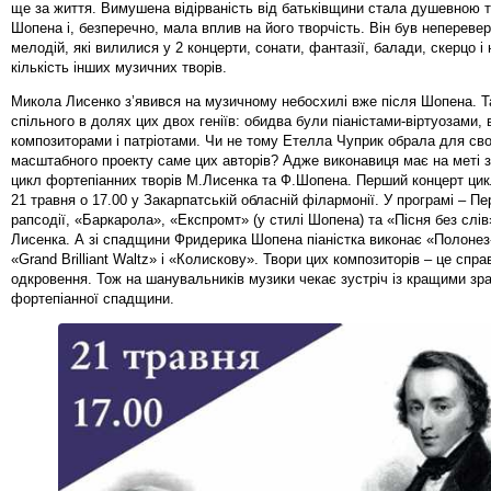
ще за життя. Вимушена відірваність від батьківщини стала душевною 
Шопена і, безперечно, мала вплив на його творчість. Він був неперев
мелодій, які вилилися у 2 концерти, сонати, фантазії, балади, скерцо і
кількість інших музичних творів.
Микола Лисенко з’явився на музичному небосхилі вже після Шопена. Т
спільного в долях цих двох геніїв: обидва були піаністами-віртуозами,
композиторами і патріотами. Чи не тому Етелла Чуприк обрала для сво
масштабного проекту саме цих авторів? Адже виконавиця має на меті з
цикл фортепіанних творів М.Лисенка та Ф.Шопена. Перший концерт цик
21 травня о 17.00 у Закарпатській обласній філармонії. У програмі – Пе
рапсодії, «Баркарола», «Експромт» (у стилі Шопена) та «Пісня без слі
Лисенка. А зі спадщини Фридерика Шопена піаністка виконає «Полонез
«Grand Brilliant Waltz» і «Колискову». Твори цих композиторів – це спр
одкровення. Тож на шанувальників музики чекає зустріч із кращими зра
фортепіанної спадщини.