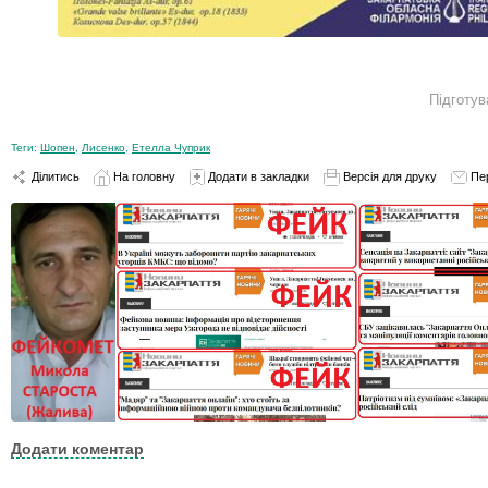
Підготув
Теги:
Шопен
,
Лисенко
,
Етелла Чуприк
Ділитись
На головну
Додати в закладки
Версія для друку
Пе
Додати коментар