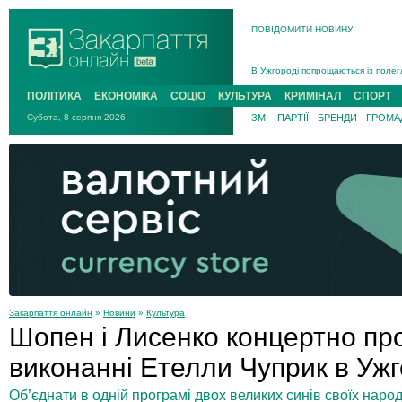
ПОВІДОМИТИ НОВИНУ
Інструктора районного ТЦК на Зак
В Ужгороді попрощаються із полег
В Ужгороді 5 серпня попрощаються
ПОЛІТИКА
ЕКОНОМІКА
СОЦІО
КУЛЬТУРА
КРИМІНАЛ
СПОРТ
Підтвердили загибель захисника і
Субота, 8 серпня 2026
ЗМІ
ПАРТІЇ
БРЕНДИ
ГРОМАД
На війні з рф поліг військовий з 
На Хустщині внаслідок ДТП за уча
Інструктора районного ТЦК на Зак
Закарпаття онлайн
»
Новини
»
Культура
Шопен і Лисенко концертно пр
виконанні Етелли Чуприк в Ужг
Об’єднати в одній програмі двох великих синів своїх народ