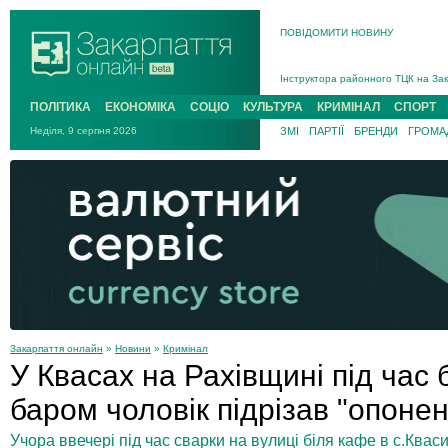
ПОВІДОМИТИ НОВИНУ
На війні загинув 26-річний військо
Інструктора районного ТЦК на Зак
В Ужгороді попрощаються із полег
ПОЛІТИКА
ЕКОНОМІКА
СОЦІО
КУЛЬТУРА
КРИМІНАЛ
СПОРТ
В Ужгороді 5 серпня попрощаються
Неділя, 9 серпня 2026
ЗМІ
ПАРТІЇ
БРЕНДИ
ГРОМАД
Підтвердили загибель захисника і
На війні з рф поліг військовий з 
На війні загинув 26-річний військо
Закарпаття онлайн
»
Новини
»
Кримінал
У Квасах на Рахівщині під час 
баром чоловік підрізав "опон
Учора ввечері під час сварки на вулиці біля кафе в с.Квас