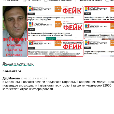
Додати коментар
Коментарі
Дід Микола
13.01.2017 / 11:40:54
в Херсонській області почали продавати кацапський бояришник, мабуть щоб 
пошвидще виздихували і звільняли територію, і за що ми утримуємо 32000 т
кагебестів? Якраз їх сфера роботи