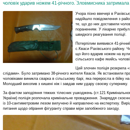
чоловік ударив ножем 41-річного. Зловмисника затримала п
Учора пізно ввечері в Рахівськ
надійшло повідомлення з район
те, що до них доставили чоло
пораненням. У лікарню прибул
швидкого реагування поліції.
Потерпілим виявився 41-річни
с.Кваси Рахівського району. Чо
що його вдарив ножем на вули
сільського кафе якийсь чолові
Цей злочин поліція розкрила «
слідами». Було затримано 38-річного жителя Квасів. Як встановили пр
чоловіками виникла сварка в сільському барі, яка переросла в бійку на
Молодший вихопив з кишені ніж і завдав ним удару своєму супернику.
За фактом заподіяння тяжких тілесних ушкоджень (ст.121 Кримінально
України) поліція розпочала кримінальне провадження. Знаряддя скоєнн
із 10-сантиметровим лезом вилучено й направлено на експертизу. Вир
питання щодо обрання фігуранту справи міри запобіжного заходу.