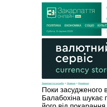
ПОЛІТИКА
ЕКОНОМІКА
СОЦІО
КУЛЬТ
Субота, 8 серпня 2026
Закарпаття онлайн
»
Новини
»
Кримінал
Поки засудженого 
Балабохіна шукає п
його від покарання