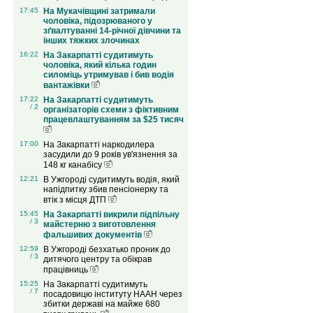
17:45
На Мукачівщині затримали
чоловіка, підозрюваного у
зґвалтуванні 14-річної дівчини та
інших тяжких злочинах
16:22
На Закарпатті судитимуть
чоловіка, який кілька годин
силоміць утримував і бив водія
вантажівки
17:22
На Закарпатті судитимуть
/ 2
організаторів схеми з фіктивним
працевлаштуванням за $25 тисяч
17:00
На Закарпатті наркодилера
засудили до 9 років ув'язнення за
148 кг канабісу
12:21
В Ужгороді судитимуть водія, який
напідпитку збив пенсіонерку та
втік з місця ДТП
15:45
На Закарпатті викрили підпільну
/ 3
майстерню з виготовлення
фальшивих документів
12:59
В Ужгороді безхатько проник до
/ 3
дитячого центру та обікрав
працівниць
15:25
На Закарпатті судитимуть
/ 7
посадовицю інституту НААН через
збитки державі на майже 680