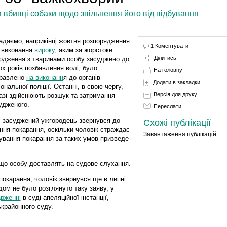
 вбивці собаки щодо звільнення його від відбування
адаємо, наприкінці жовтня розпорядження
1 Коментувати
 виконання
вироку,
яким за жорстоке
Ділитись
одження з тваринами особу засуджено до
ох років позбавлення волі, було
На головну
равлено
на виконанн
я до органів
Додати в закладки
іональної поліції. Останні, в свою чергу,
Версія для друку
азі здійснюють розшук та затримання
удженого.
Переслати
, засуджений ужгородець звернувся до
Схожі публікації
ання покарання, оскільки чоловік страждає
Завантаження публікацій...
ування покарання за таких умов призведе
кщо особу доставлять на судове слухання.
покарання, чоловік звернувся ще в липні
ом не було розглянуто таку заяву, у
арженні
в суді апеляційної інстанції,
крайонного суду.