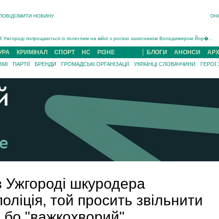
ПОВІДОМИТИ НОВИНУ
ОН
Інструктора районного ТЦК на Закарпатті судитимуть за обвинуваченням у катув...
В Ужгороді попрощаються із полеглим на війні з росією захисником Володимиром Йор�...
В Ужгороді 5 серпня попрощаються із захисником Богданом Югасом, який два роки �...
УРА
КРИМІНАЛ
СПОРТ
НС
РІЗНЕ
БЛОГИ
АНОНСИ
АРХ
Підтвердили загибель захисника із Нанкова на Хустщині Юліана Гербея (ФОТО)[/gree...
ЗМІ
ПАРТІЇ
БРЕНДИ
ГРОМАДСЬКІ ОРГАНІЗАЦІЇ
УКРАЇНЦІ СЛОВАЧЧИНИ
ГЕРОЇ
На війні з рф поліг військовий з Виноградова Ігнат Роздяловський (ФОТО)...
На Хустщині внаслідок ДТП за участі трьох авто постраждали 13 людей (ФОТО)...
Інструктора районного ТЦК на Закарпатті судитимуть за обвинувачен...
в Ужгороді шкуродера
оліція, той просить звільнити
, бо "важкохворий"