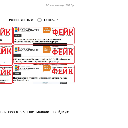
10 листопада 2016р.
и
Версія для друку
Переслати
лось набагато більше. Балабохін не йди до