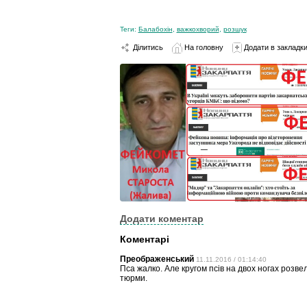
Теги:
Балабохін
,
важкохворий
,
розшук
Ділитись
На головну
Додати в закладк
Додати коментар
Коментарі
Преображенський
11.11.2016 / 01:14:40
Пса жалко. Але кругом псів на двох ногах розве
тюрми.