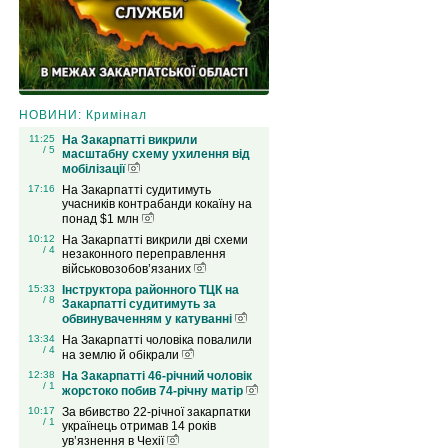
НОВИНИ: Кримінал
11:25
На Закарпатті викрили
/ 5
масштабну схему ухилення від
мобілізації
17:16
На Закарпатті судитимуть
учасників контрабанди кокаїну на
понад $1 млн
10:12
На Закарпатті викрили дві схеми
/ 4
незаконного переправлення
військовозобов’язаних
15:33
Інструктора районного ТЦК на
/ 8
Закарпатті судитимуть за
обвинуваченням у катуванні
13:34
На Закарпатті чоловіка повалили
/ 4
на землю й обікрали
12:38
На Закарпатті 46-річний чоловік
/ 1
жорстоко побив 74-річну матір
10:17
За вбивство 22-річної закарпатки
/ 1
українець отримав 14 років
ув’язнення в Чехії