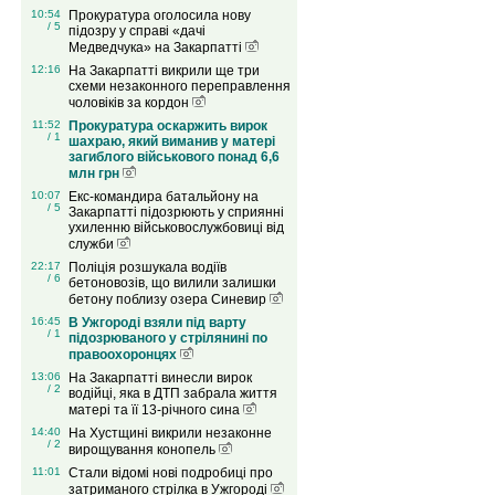
10:54
Прокуратура оголосила нову
/ 5
підозру у справі «дачі
Медведчука» на Закарпатті
12:16
На Закарпатті викрили ще три
схеми незаконного переправлення
чоловіків за кордон
11:52
Прокуратура оскаржить вирок
/ 1
шахраю, який виманив у матері
загиблого військового понад 6,6
млн грн
10:07
Екс-командира батальйону на
/ 5
Закарпатті підозрюють у сприянні
ухиленню військовослужбовиці від
служби
22:17
Поліція розшукала водіїв
/ 6
бетоновозів, що вилили залишки
бетону поблизу озера Синевир
16:45
В Ужгороді взяли під варту
/ 1
підозрюваного у стрілянині по
правоохоронцях
13:06
На Закарпатті винесли вирок
/ 2
водійці, яка в ДТП забрала життя
матері та її 13-річного сина
14:40
На Хустщині викрили незаконне
/ 2
вирощування конопель
11:01
Стали відомі нові подробиці про
затриманого стрілка в Ужгороді