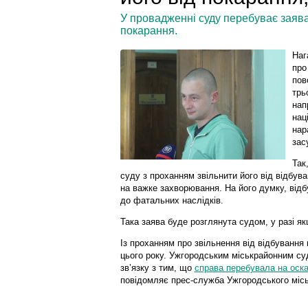
У провадженні суду перебуває заява
покарання.
Наг
про
пов
трь
нап
нац
нар
зас
Так
суду з проханням звільнити його від відбув
на важке захворювання. На його думку, відб
до фатальних наслідків.
Така заява буде розглянута судом, у разі я
Із проханням про звільнення від відбування 
цього року. Ужгородським міськрайонним суд
зв’язку з тим, що
справа перебувала на оск
повідомляє прес-служба Ужгородського місь