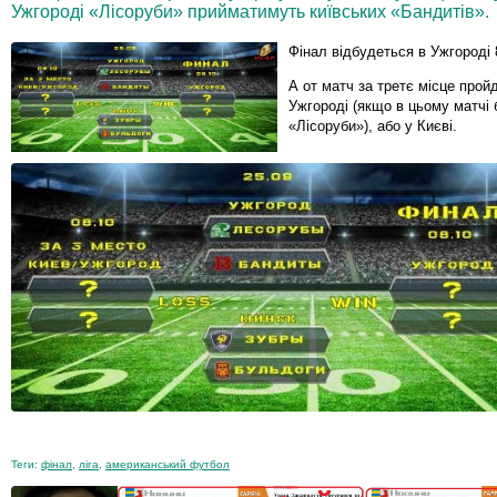
Ужгороді «Лісоруби» прийматимуть київських «Бандитів».
Фінал відбудеться в Ужгороді 
А от матч за третє місце прой
Ужгороді (якщо в цьому матчі 
«Лісоруби»), або у Києві.
Теги:
фінал
,
ліга
,
американський футбол