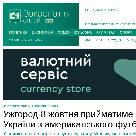
ПОВІДОМИТИ НОВИНУ
Інструктора районного ТЦК на Зак
В Ужгороді попрощаються із полег
В Ужгороді 5 серпня попрощаються
ПОЛІТИКА
ЕКОНОМІКА
СОЦІО
КУЛЬТУРА
КРИМІНАЛ
СПОРТ
Підтвердили загибель захисника і
Четвер, 6 серпня 2026
ЗМІ
ПАРТІЇ
БРЕНДИ
ГРОМАД
На війні з рф поліг військовий з 
На Хустщині внаслідок ДТП за уча
Інструктора районного ТЦК на Зак
Закарпаття онлайн
»
Новини
»
Спорт
Ужгород 8 жовтня прийматиме
України з американського фут
У півфіналах 25 вересня зустрінуться у Мінську місцеві «З