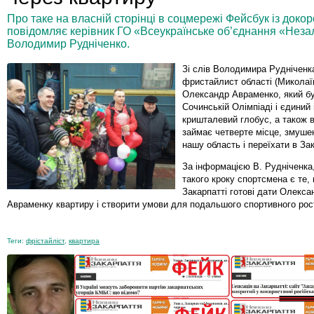
Про таке на власній сторінці в соцмережі Фейсбук із док
повідомляє керівник ГО «Всеукраїнське об’єднання «Неза
Володимир Рудніченко.
Зі слів Володимира Рудніченк
фристайлист області (Миколаїв
Олександр Авраменко, який б
Сочинській Олімпіаді і єдиний
кришталевий глобус, а також в
займає четверте місце, змуше
нашу область і переїхати в За
За інформацією В. Рудніченка
такого кроку спортсмена є те,
Закарпатті готові дати Олекса
Авраменку квартиру і створити умови для подальшого спортивного рос
Теги:
фрістайліст
,
квартира