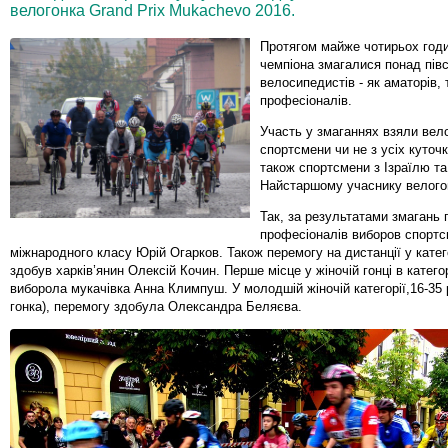
велогонка Grand Prix Mukachevo 2016.
Протягом майже чотирьох годи
чемпіона змагалися понад півс
велосипедистів - як аматорів, т
професіоналів.
Участь у змаганнях взяли вел
спортсмени чи не з усіх куточк
також спортсмени з Ізраїлю та
Найстаршому учаснику велогонк
Так, за результатами змагань 
професіоналів виборов спорт
міжнародного класу Юрій Огарков. Також перемогу на дистанції у катего
здобув харків’янин Олексій Кочин. Перше місце у жіночій гонці в категор
виборола мукачівка Анна Климпуш. У молодшій жіночій категорії,16-35 р
гонка), перемогу здобула Олександра Беляєва.