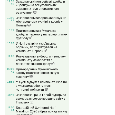
14:52
Закарпатські поліцейські здобули
/ 5
«бронзу» на всеукраїнських
змаганнях груп оперативного
реагування
10:50
Закарпатець виборов «бронзу» на
/ 1
міжнародному турнірі з дронів у
Польщі
16:27
Прикордонники з Мукачева
здобули перемогу на турнірі з міні-
футболу
10:03
У Чопі зустріли українських
борчинь, які тріумфували на
чемпіонаті Європи
11:03
Рятувальники вибороли «золото»
чемпіонату Закарпаття з
легкоатлетичного кросу
09:09
Прикордонник Мукачівського
/ 2
загону став чемпіоном світу з
хортингу
15:54
У Хусті відбувся чемпіонат України
з ультрамарафону після
чотирирічної паузи
11:46
Закарпатка Ірина Галай підкорила
сьому за висотою вершину світу в
Гімалаях
11:00
Благодійний Uzhhorod Half
/ 4
Marathon 2026 зібрав понад тисячу