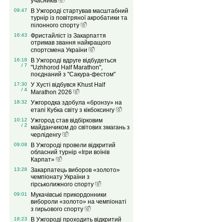
учасників
09:47
В Ужгороді стартував масштабний
турнір із повітряної акробатики та
пілонного спорту
16:43
Фристайліст із Закарпаття
отримав звання найкращого
спортсмена України
16:18
В Ужгороді вдруге відбудеться
/ 7
"Uzhhorod Half Marathon",
поєднаний з "Сакура-фестом"
17:30
У Хусті відбувся Khust Half
/ 4
Marathon 2026
18:32
Ужгородка здобула «бронзу» на
етапі Кубка світу з кікбоксингу
10:12
Ужгород став відбірковим
/ 2
майданчиком до світових змагань з
черліденгу
09:08
В Ужгороді провели відкритий
обласний турнір «Ігри воїнів
Карпат»
13:28
Закарпатець виборов «золото»
чемпіонату України з
гірськолижного спорту
09:01
Мукачівські прикордонники
вибороли «золото» на чемпіонаті
з гирьового спорту
18:23
В Ужгороді проходить відкритий