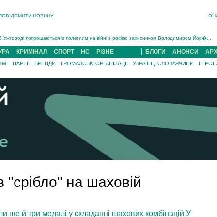
ПОВІДОМИТИ НОВИНУ
ОН
Інструктора районного ТЦК на Закарпатті судитимуть за обвинуваченням у катув...
В Ужгороді попрощаються із полеглим на війні з росією захисником Володимиром Йор�...
В Ужгороді 5 серпня попрощаються із захисником Богданом Югасом, який два роки �...
УРА
КРИМІНАЛ
СПОРТ
НС
РІЗНЕ
БЛОГИ
АНОНСИ
АРХ
Підтвердили загибель захисника із Нанкова на Хустщині Юліана Гербея (ФОТО)[/gree...
ЗМІ
ПАРТІЇ
БРЕНДИ
ГРОМАДСЬКІ ОРГАНІЗАЦІЇ
УКРАЇНЦІ СЛОВАЧЧИНИ
ГЕРОЇ
На війні з рф поліг військовий з Виноградова Ігнат Роздяловський (ФОТО)...
На Хустщині внаслідок ДТП за участі трьох авто постраждали 13 людей (ФОТО)...
Інструктора районного ТЦК на Закарпатті судитимуть за обвинувачен...
 "срібло" на шаховій
ли ще й три медалі у складанні шахових комбінацій У