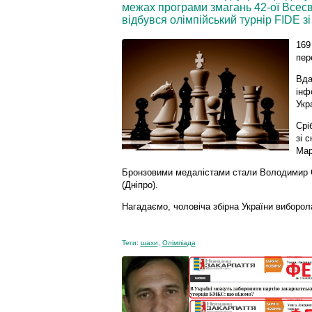
межах програми змагань 42-ої Всесві
відбувся олімпійський турнір FIDE з
169
пер
Вда
інф
Укр
Срі
зі 
Мар
Бронзовими медалістами стали Володимир С
(Дніпро).
Нагадаємо, чоловіча збірна України виборола
Теги:
шахи
,
Олімпіада