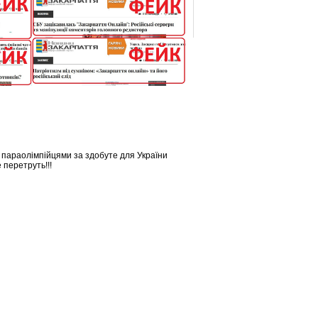
параолімпійцями за здобуте для України
 перетруть!!!