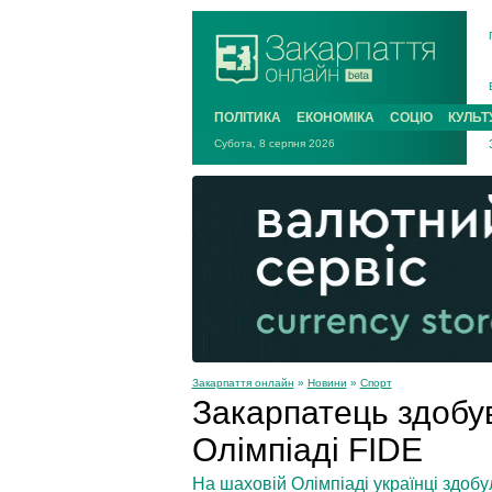
ПОЛІТИКА
ЕКОНОМІКА
СОЦІО
КУЛЬТ
Субота, 8 серпня 2026
Закарпаття онлайн
»
Новини
»
Спорт
Закарпатець здобув
Олімпіаді FIDE
На шаховій Олімпіаді українці здобу