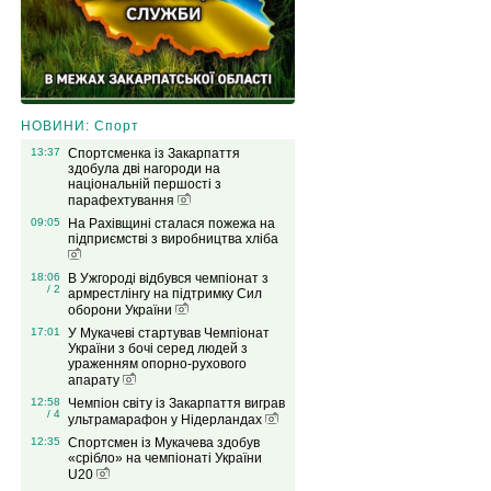
НОВИНИ: Спорт
13:37
Спортсменка із Закарпаття
здобула дві нагороди на
національній першості з
парафехтування
09:05
На Рахівщині сталася пожежа на
підприємстві з виробництва хліба
18:06
В Ужгороді відбувся чемпіонат з
/ 2
армрестлінгу на підтримку Сил
оборони України
17:01
У Мукачеві стартував Чемпіонат
України з бочі серед людей з
ураженням опорно-рухового
апарату
12:58
Чемпіон світу із Закарпаття виграв
/ 4
ультрамарафон у Нідерландах
12:35
Спортсмен із Мукачева здобув
«срібло» на чемпіонаті України
U20