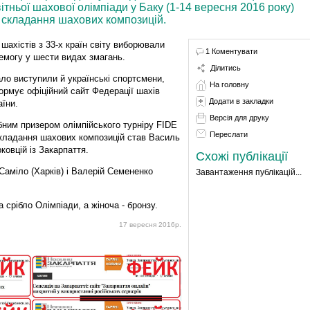
тньої шахової олімпіади у Баку (1-14 вересня 2016 року)
і складання шахових композицій.
 шахістів з 33-х країн світу виборювали
1 Коментувати
емогу у шести видах змагань.
Ділитись
ло виступили й українські спортсмени,
На головну
ормує офіційний сайт Федерації шахів
Додати в закладки
аїни.
Версія для друку
бним призером олімпійського турніру FIDE
Переслати
складання шахових композицій став Василь
ковцій із Закарпаття.
Схожі публікації
аміло (Харків) і Валерій Семененко
Завантаження публікацій...
 срібло Олімпіади, а жіноча - бронзу.
17 вересня 2016р.