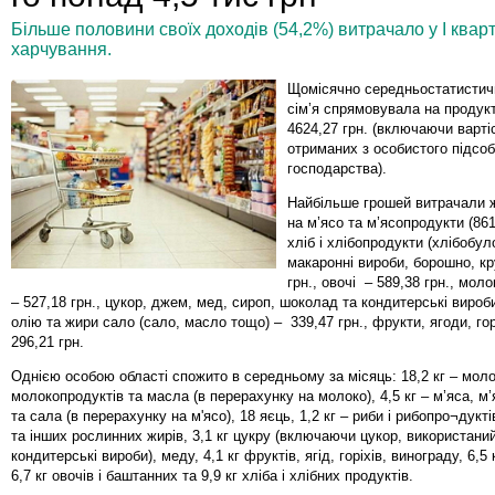
Більше половини своїх доходів (54,2%) витрачало у І квар
харчування.
Щомісячно середньостатистич
сім’я спрямовувала на продук
4624,27 грн. (включаючи варті
отриманих з особистого підсо
господарства).
Найбільше грошей витрачали ж
на м’ясо та м’ясопродукти (861,
хліб і хлібопродукти (хлібобул
макаронні вироби, борошно, кр
грн., овочі – 589,38 грн., моло
– 527,18 грн., цукор, джем, мед, сироп, шоколад та кондитерські вироби
олію та жири сало (сало, масло тощо) – 339,47 грн., фрукти, ягоди, гор
296,21 грн.
Однією особою області спожито в середньому за місяць: 18,2 кг – моло
молокопродуктів та масла (в перерахунку на молоко), 4,5 кг – м’яса, м
та сала (в перерахунку на м'ясо), 18 яєць, 1,2 кг – риби і рибопро¬дуктів,
та інших рослинних жирів, 3,1 кг цукру (включаючи цукор, використани
кондитерські вироби), меду, 4,1 кг фруктів, ягід, горіхів, винограду, 6,5 
6,7 кг овочів і баштанних та 9,9 кг хліба і хлібних продуктів.