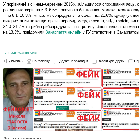
У порівнянні з січнем–березнем 2015р. збільшилося споживання яєць, о
рослинних жирів на 5,3–6,5%, овочів та баштанних, молока, молокопро
– на 8,1–10,3%, м’яса, м’ясопродуктів та сала – на 21,6%, цукру (вклю
використаний на кондитерські вироби), меду, фруктів, ягід, горіхів, вин
24,0–24,2% та риби і рибопродуктів – на третину. Зменшилося спожива
на 13,3%, повідомили
Закарпаття онлайн
у ГУ статистики в Закарпатськ
Теги:
харчування
,
сім'я
Ділитись
На головну
Додати в закладки
Версія для друку
Пе
Додати коментар