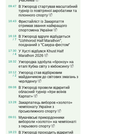
учасників
09:47
В Ужгороді стартував масштабний
турнір із повітряної акробатики та
пілонного спорту
16:43
Фристайліст із Закарпаття
отримав звання найкращого
спортсмена України
16:18
В Ужгороді вдруге відбудеться
/ 7
"Uzhhorod Half Marathon",
поєднаний з "Сакура-фестом"
17:30
У Хусті відбувся Khust Half
/ 4
Marathon 2026
18:32
Ужгородка здобула «бронзу» на
етапі Кубка світу з кікбоксингу
10:12
Ужгород став відбірковим
/ 2
майданчиком до світових змагань з
черліденгу
09:08
В Ужгороді провели відкритий
обласний турнір «Ігри воїнів
Карпат»
13:28
Закарпатець виборов «золото»
чемпіонату України з
гірськолижного спорту
09:01
Мукачівські прикордонники
вибороли «золото» на чемпіонаті
з гирьового спорту
18:23
В Ужгороді проходить відкритий