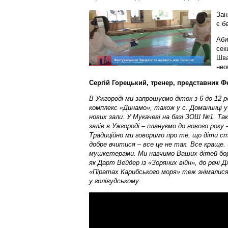
Зан
є б
Аби
сек
Шва
нео
Сергій Горецький, тренер, представник Ф
В Ужгороді ми запрошуємо діток з 6 до 12 р
комплекс «Динамо», також у с. Доманинці
нових зали. У Мукачеві на базі ЗОШ №1. Та
залів в Ужгороді – плануємо до нового року –
Традиційно ми говоримо про те, що діти с
добре вчитися – все це не так. Все краще.
мушкетерами. Ми навчимо Ваших дітей бор
як Дарт Вейдер із «Зоряних війн», до речі 
«Піратах Карибського моря» теж знімалися
у голівудському.