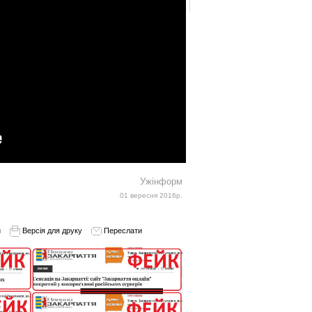
Ужінформ
01 вересня 2016р.
и
Версія для друку
Переслати