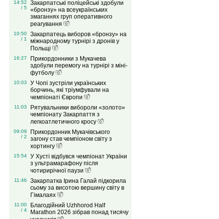
14:52
Закарпатські поліцейські здобули
/ 5
«бронзу» на всеукраїнських
змаганнях груп оперативного
реагування
10:50
Закарпатець виборов «бронзу» на
/ 1
міжнародному турнірі з дронів у
Польщі
16:27
Прикордонники з Мукачева
здобули перемогу на турнірі з міні-
футболу
10:03
У Чопі зустріли українських
борчинь, які тріумфували на
чемпіонаті Європи
11:03
Рятувальники вибороли «золото»
чемпіонату Закарпаття з
легкоатлетичного кросу
09:09
Прикордонник Мукачівського
/ 2
загону став чемпіоном світу з
хортингу
15:54
У Хусті відбувся чемпіонат України
з ультрамарафону після
чотирирічної паузи
11:46
Закарпатка Ірина Галай підкорила
сьому за висотою вершину світу в
Гімалаях
11:00
Благодійний Uzhhorod Half
/ 4
Marathon 2026 зібрав понад тисячу