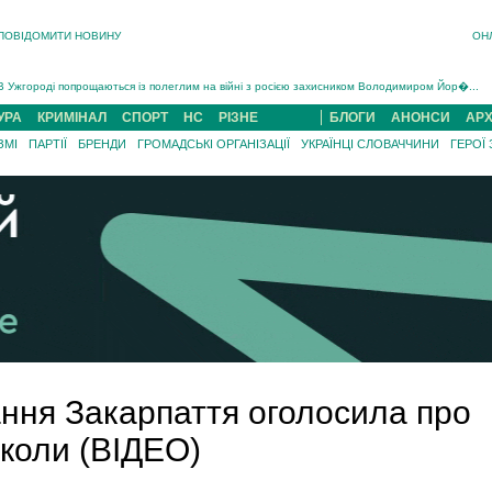
ПОВІДОМИТИ НОВИНУ
ОН
Інструктора районного ТЦК на Закарпатті судитимуть за обвинуваченням у катув...
В Ужгороді попрощаються із полеглим на війні з росією захисником Володимиром Йор�...
В Ужгороді 5 серпня попрощаються із захисником Богданом Югасом, який два роки �...
УРА
КРИМІНАЛ
СПОРТ
НС
РІЗНЕ
БЛОГИ
АНОНСИ
АРХ
Підтвердили загибель захисника із Нанкова на Хустщині Юліана Гербея (ФОТО)[/gree...
ЗМІ
ПАРТІЇ
БРЕНДИ
ГРОМАДСЬКІ ОРГАНІЗАЦІЇ
УКРАЇНЦІ СЛОВАЧЧИНИ
ГЕРОЇ
На війні з рф поліг військовий з Виноградова Ігнат Роздяловський (ФОТО)...
На Хустщині внаслідок ДТП за участі трьох авто постраждали 13 людей (ФОТО)...
Інструктора районного ТЦК на Закарпатті судитимуть за обвинувачен...
ння Закарпаття оголосила про
школи (ВІДЕО)