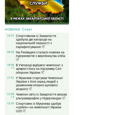
НОВИНИ: Спорт
13:37
Спортсменка із Закарпаття
здобула дві нагороди на
національній першості з
парафехтування
09:05
На Рахівщині сталася пожежа на
підприємстві з виробництва хліба
18:06
В Ужгороді відбувся чемпіонат з
/ 2
армрестлінгу на підтримку Сил
оборони України
17:01
У Мукачеві стартував Чемпіонат
України з бочі серед людей з
ураженням опорно-рухового
апарату
12:58
Чемпіон світу із Закарпаття виграв
/ 4
ультрамарафон у Нідерландах
12:35
Спортсмен із Мукачева здобув
«срібло» на чемпіонаті України
U20