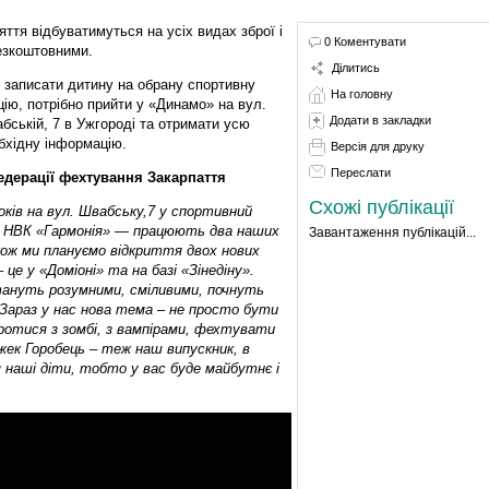
яття відбуватимуться на усіх видах зброї і
0 Коментувати
езкоштовними.
Ділитись
 записати дитину на обрану спортивну
На головну
цію, потрібно прийти у «Динамо» на вул.
Додати в закладки
бській, 7 в Ужгороді та отримати усю
бхідну інформацію.
Версія для друку
Переслати
едерації фехтування Закарпаття
Схожі публікації
оків на вул. Швабську,7 у спортивний
 у НВК «Гармонія» — працюють два наших
Завантаження публікацій...
кож ми плануємо відкриття двох нових
 це у «Доміоні» та на базі «Зінедіну».
тануть розумними, сміливими, почнуть
 Зараз у нас нова тема – не просто бути
отися з зомбі, з вампірами, фехтувати
Джек Горобець – теж наш випускник, в
 наші діти, тобто у вас буде майбутнє і