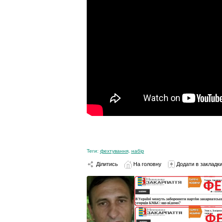
Теги:
фехтування
,
набір
Ділитись
На головну
Додати в закладк