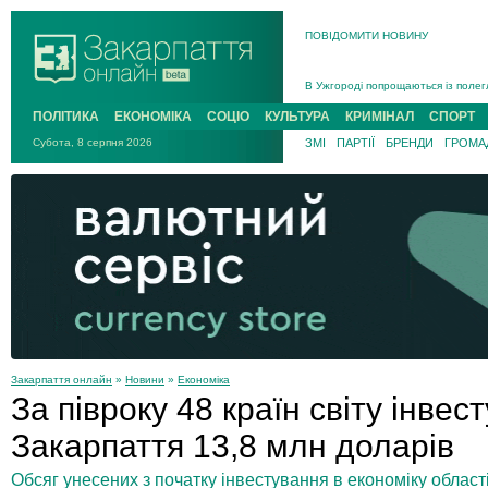
ПОВІДОМИТИ НОВИНУ
Інструктора районного ТЦК на Зак
В Ужгороді попрощаються із полег
В Ужгороді 5 серпня попрощаються
ПОЛІТИКА
ЕКОНОМІКА
СОЦІО
КУЛЬТУРА
КРИМІНАЛ
СПОРТ
Підтвердили загибель захисника і
Субота, 8 серпня 2026
ЗМІ
ПАРТІЇ
БРЕНДИ
ГРОМАД
На війні з рф поліг військовий з 
На Хустщині внаслідок ДТП за уча
Інструктора районного ТЦК на Зак
Закарпаття онлайн
»
Новини
»
Економіка
За півроку 48 країн світу інвес
Закарпаття 13,8 млн доларів
Обсяг унесених з початку інвестування в економіку област