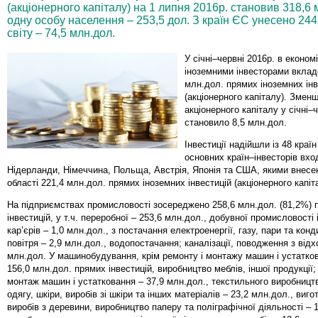
(акціонерного капіталу) на 1 липня 2016р. становив 318,6
одну особу населення – 253,5 дол. З країн ЄС унесено 244,
світу – 74,5 млн.дол.
У січні–червні 2016р. в економ
іноземними інвесторами вклад
млн.дол. прямих іноземних інв
(акціонерного капіталу). Змен
акціонерного капіталу у січні–ч
становило 8,5 млн.дол.
Інвестиції надійшли із 48 країн
основних країн–інвесторів вхо
Нідерланди, Німеччина, Польща, Австрія, Японія та США, якими внесе
області 221,4 млн.дол. прямих іноземних інвестицій (акціонерного капіт
На підприємствах промисловості зосереджено 258,6 млн.дол. (81,2%) 
інвестицій, у т.ч. переробної – 253,6 млн.дол., добувної промисловості
кар’єрів – 1,0 млн.дол., з постачання електроенергії, газу, пари та кон
повітря – 2,9 млн.дол., водопостачання; каналізації, поводження з відх
млн.дол. У машинобудування, крім ремонту і монтажу машин і устатко
156,0 млн.дол. прямих інвестицій, виробництво меблів, іншої продукції;
монтаж машин і устатковання – 37,9 млн.дол., текстильного виробницт
одягу, шкіри, виробів зі шкіри та інших матеріалів – 23,2 млн.дол., виг
виробів з деревини, виробництво паперу та поліграфічної діяльності – 