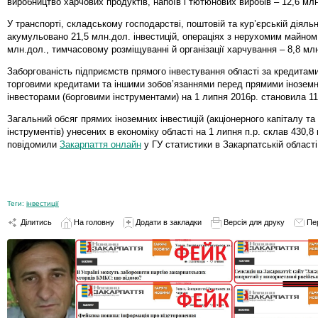
виробництво харчових продуктів, напоїв і тютюнових виробів – 12,6 мл
У транспорті, складському господарстві, поштовій та кур’єрській діяльн
акумульовано 21,5 млн.дол. інвестицій, операціях з нерухомим майном
млн.дол., тимчасовому розміщуванні й організації харчування – 8,8 мл
Заборгованість підприємств прямого інвестування області за кредитами
торговими кредитами та іншими зобов’язаннями перед прямими інозем
інвесторами (борговими інструментами) на 1 липня 2016р. становила 1
Загальний обсяг прямих іноземних інвестицій (акціонерного капіталу та
інструментів) унесених в економіку області на 1 липня п.р. склав 430,
повідомили
Закарпаття онлайн
у ГУ статистики в Закарпатській області
Теги:
інвестиції
Ділитись
На головну
Додати в закладки
Версія для друку
Пе