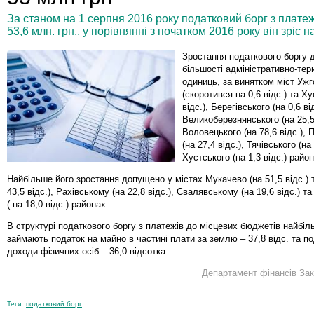
За станом на 1 серпня 2016 року податковий борг з плате
53,6 млн. грн., у порівнянні з початком 2016 року він зріс на
Зростання податкового боргу 
більшості адміністративно-тер
одиниць, за винятком міст Уж
(скоротився на 0,6 відс.) та Ху
відс.), Берегівського (на 0,6 від
Великоберезнянського (на 25,5 
Воловецького (на 78,6 відс.),
(на 27,4 відс.), Тячівського (на 
Хустського (на 1,3 відс.) район
Найбільше його зростання допущено у містах Мукачево (на 51,5 відс.) 
43,5 відс.), Рахівському (на 22,8 відс.), Свалявському (на 19,6 відс.) 
( на 18,0 відс.) районах.
В структурі податкового боргу з платежів до місцевих бюджетів найбіл
займають податок на майно в частині плати за землю – 37,8 відс. та п
доходи фізичних осіб – 36,0 відсотка.
Департамент фінансів За
Теги:
податковий борг