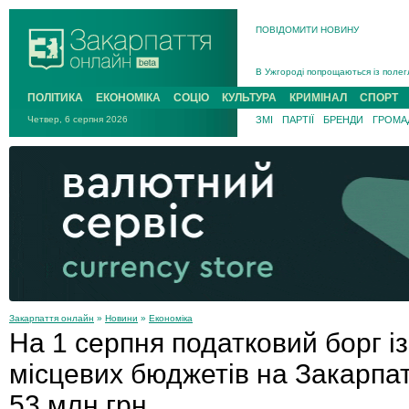
ПОВІДОМИТИ НОВИНУ
Інструктора районного ТЦК на Зак
В Ужгороді попрощаються із полег
В Ужгороді 5 серпня попрощаються
ПОЛІТИКА
ЕКОНОМІКА
СОЦІО
КУЛЬТУРА
КРИМІНАЛ
СПОРТ
Підтвердили загибель захисника і
Четвер, 6 серпня 2026
ЗМІ
ПАРТІЇ
БРЕНДИ
ГРОМАД
На війні з рф поліг військовий з 
На Хустщині внаслідок ДТП за уча
Інструктора районного ТЦК на Зак
Закарпаття онлайн
»
Новини
»
Економіка
На 1 серпня податковий борг із
місцевих бюджетів на Закарпат
53 млн грн