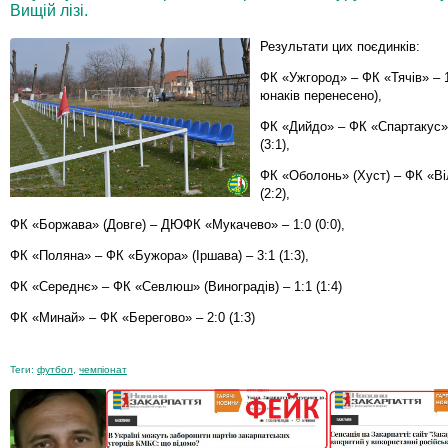
Вищій лізі.
Результати цих поєдинків:
ФК «Ужгород» – ФК «Тячів» – 1
юнаків перенесено),
ФК «Дийдо» – ФК «Спартакус» 
(3:1),
ФК «Оболонь» (Хуст) – ФК «Віл
(2:2),
ФК «Боржава» (Довге) – ДЮФК «Мукачево» – 1:0 (0:0),
ФК «Поляна» – ФК «Бужора» (Іршава) – 3:1 (1:3),
ФК «Середнє» – ФК «Севлюш» (Виноградів) – 1:1 (1:4)
ФК «Минай» – ФК «Берегово» – 2:0 (1:3)
Теги:
футбол
,
чемпіонат