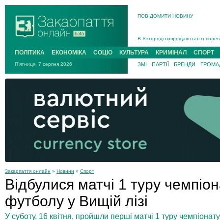
ПОВІДОМИТИ НОВИНУ
Інструктора районного ТЦК на Зак
В Ужгороді попрощаються із полег
В Ужгороді 5 серпня попрощаються
ПОЛІТИКА
ЕКОНОМІКА
СОЦІО
КУЛЬТУРА
КРИМІНАЛ
СПОРТ
Підтвердили загибель захисника і
П'ятниця, 7 серпня 2026
ЗМІ
ПАРТІЇ
БРЕНДИ
ГРОМАД
На війні з рф поліг військовий з 
На Хустщині внаслідок ДТП за уча
Інструктора районного ТЦК на Зак
Закарпаття онлайн
»
Новини
»
Спорт
Відбулися матчі 1 туру чемпіон
футболу у Вищій лізі
У суботу, 16 квітня, пройшли перші матчі 1 туру чемпіонат