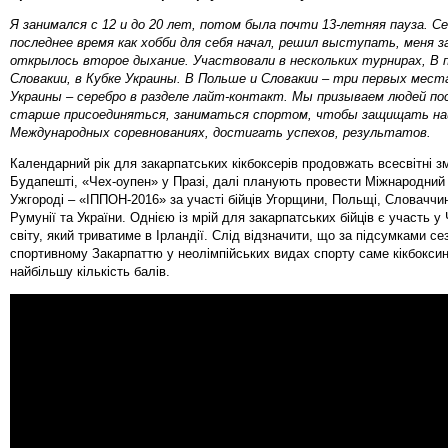
Я занимался с 12 и до 20 лет, потом была почти 13-летняя пауза. Се
последнее время как хобби для себя начал, решил выступать, меня з
открылось второе дыхание. Участвовали в нескольких турнирах, В 
Словакии, в Кубке Украины. В Польше и Словакии – три первых места
Украины – серебро в разделе лайт-контакт. Мы призываем людей пос
старше присоединяться, заниматься спортом, чтобы защищать на
Международных соревнованиях, достигать успехов, результатов.
Календарний рік для закарпатських кікбоксерів продовжать всесвітні з
Будапешті, «Чех-оупен» у Празі, далі планують провести Міжнародний 
Ужгороді – «ІППОН-2016» за участі бійців Угорщини, Польщі, Словаччин
Румунії та України. Однією із мрій для закарпатських бійців є участь у
світу, який триватиме в Ірландії. Слід відзначити, що за підсумками се
спортивному Закарпаттю у неолімпійських видах спорту саме кікбоксин
найбільшу кількість балів.