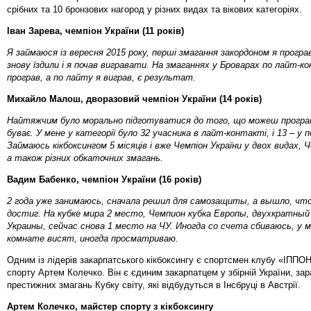
срібних та 10 бронзових нагород у різних видах та вікових категоріях.
Іван Зарева, чемпіон України (11 років)
Я займаюся із вересня 2015 року, перші змагання закордоном я програ
знову їздили і я почав вигравати. На змаганнях у Броварах по лайт-к
програв, а по лайту я виграв, є результат.
Михайло Малош, дворазовий чемпіон України (14 років)
Найтяжчим було морально підготуватися до того, що можеш програ
буває. У мене у категорії було 32 учасника в лайт-контакті, і 13 – у
Займаюсь кікбоксингом 5 місяців і вже Чемпіон України у двох видах, 
а також різних обкаточних змагань.
Вадим Бабенко, чемпіон України (16 років)
2 года уже занимаюсь, сначала решил для самозащиты, а вышло, что
достиг. На кубке мира 2 место, Чемпион кубка Европы, двухкратны
Украины, сейчас снова 1 место на ЧУ. Иногда со счета сбиваюсь, у 
комнате висят, иногда просматриваю.
Одним із лідерів закарпатського кікбоксингу є спортсмен клубу «ІППО
спорту Артем Колечко. Він є єдиним закарпатцем у збірній України, зар
престижних змагань Кубку світу, які відбудуться в Інсбруці в Австрії.
Артем Колечко, майстер спорту з кікбоксингу