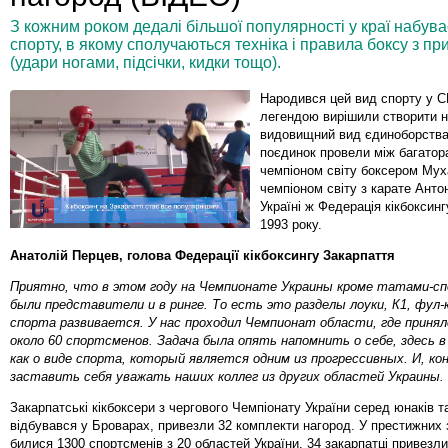
З кожним роком дедалі більшої популярності у краї набува
спорту, в якому сполучаються техніка і правила боксу з п
(удари ногами, підсічки, кидки тощо).
Народився цей вид спорту у С
легендою вирішили створити н
видовищний вид єдиноборства
поєдинок провели між багатор
чемпіоном світу боксером Мух
чемпіоном світу з карате Антон
Україні ж Федерація кікбоксинг
1993 року.
Анатолій Перцев, голова Федерації кікбоксингу Закарпаття
Приятно, что в этом году на Чемпионате Украины кроме татами-сп
были представители и в ринге. То есть это разделы лоуки, К1, фул
спорта развивается. У нас проходил Чемпионат области, где приня
около 60 спортсменов. Задача была опять напомнить о себе, здесь в
как о виде спорта, который является одним из прогрессивных. И, кон
заставить себя уважать наших коллег из других областей Украины.
Закарпатські кікбоксери з чергового Чемпіонату України серед юнаків та
відбувався у Броварах, привезли 32 комплекти нагород. У престижних
билися 1300 спортсменів з 20 областей України. 34 закарпатці привезли