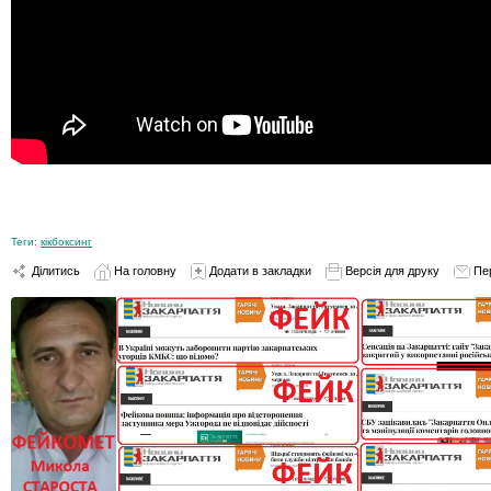
Теги:
кікбоксинг
Ділитись
На головну
Додати в закладки
Версія для друку
Пе