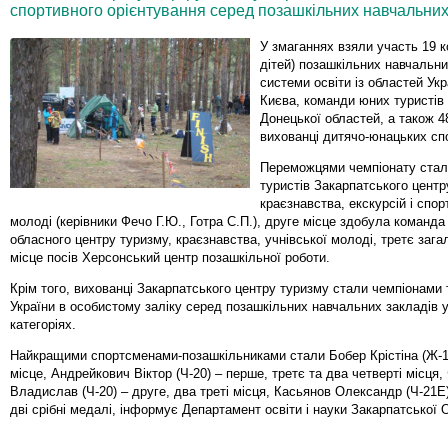
спортивного орієнтування серед позашкільних навчальних
У змаганнях взяли участь 19 
дітей) позашкільних навчальни
системи освіти із областей Укр
Києва, команди юних туристів 
Донецької областей, а також 4
вихованці дитячо-юнацьких сп
Переможцями чемпіонату стал
туристів Закарпатського центр
краєзнавства, екскурсій і спор
молоді (керівники Фечо Г.Ю., Готра С.П.), друге місце здобула команд
обласного центру туризму, краєзнавства, учнівської молоді, третє заг
місце посів Херсонський центр позашкільної роботи.
Крім того, вихованці Закарпатського центру туризму стали чемпіонами
України в особистому заліку серед позашкільних навчальних закладів у
категоріях.
Найкращими спортсменами-позашкільниками стали Бобер Крістіна (Ж-1
місце, Андрейкович Віктор (Ч-20) – перше, третє та два четверті місця
Владислав (Ч-20) – друге, два треті місця, Касьянов Олександр (Ч-21Е) 
дві срібні медалі, інформує Департамент освіти і науки Закарпатської 