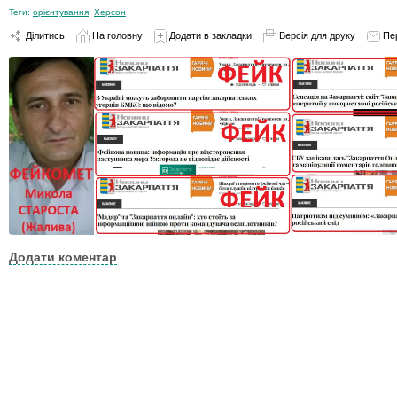
Теги:
орієнтування
,
Херсон
Ділитись
На головну
Додати в закладки
Версія для друку
Пе
Додати коментар