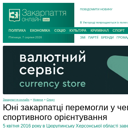
ПОВІДОМИТИ НОВИНУ
Інструктора районного ТЦК на Зак
В Ужгороді попрощаються із полег
В Ужгороді 5 серпня попрощаються
ПОЛІТИКА
ЕКОНОМІКА
СОЦІО
КУЛЬТУРА
КРИМІНАЛ
СПОРТ
Підтвердили загибель захисника і
П'ятниця, 7 серпня 2026
ЗМІ
ПАРТІЇ
БРЕНДИ
ГРОМАД
На війні з рф поліг військовий з 
На Хустщині внаслідок ДТП за уча
Інструктора районного ТЦК на Зак
Закарпаття онлайн
»
Новини
»
Спорт
Юні закарпатці перемогли у чем
спортивного орієнтування
5 квітня 2016 року в Цюрупинську Херсонської області зав