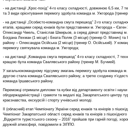
- на дистанції „Крос-похід” 4-го класу складності, довжиною 6,5 км, 7 т
та 3 види орієнтування перемогу здобула команда м. Ужгорода (тренер
- на дистанції „Особисто-командна смуга перешкод” 2-го класу складнос
етапів, кращими серед юнаків були представники м. Ужгорода – Євген 
Олександр Чмель, Станіслав Шмирьов, а серед дівчат представниці м.
Богдана Лехман (1 місце) і Беата Поляк (3 місце) (тренер О. Монич) та
району – Олександра Осійська (2 місце) (тренер О. Осійський). У кома
перемогу святкувала команда м. Ужгорода;
- на дистанції „Командна смуга перешкод” 4-го класу складності, 7 техн
кращою була команда Свалявського району (тренер М. Бучмей).
У загальнокомандному підсумку змагань перемогу здобула команда м.
другою стала команда Свалявського району, а третю сходинку п’єдест
команда Іршавського району.
Переможці отримали дипломи та кубки від департаменту освіти і науки
облдержадміністрації і грамоти та медалі від Закарпатського центру ту
краєзнавства, екскурсій і спорту учнівської молоді.
ІІ (обласний) етап Чемпіонату України серед юнаків та юніорів з пішохі
Чемпіонат Закарпатської області серед юнаків та юніорів з пішохідного
„Відкриття туристського сезону – 2016” пройшов при гарній погоді, хор
дружній атмосфері, повідомили в ЗІППО.