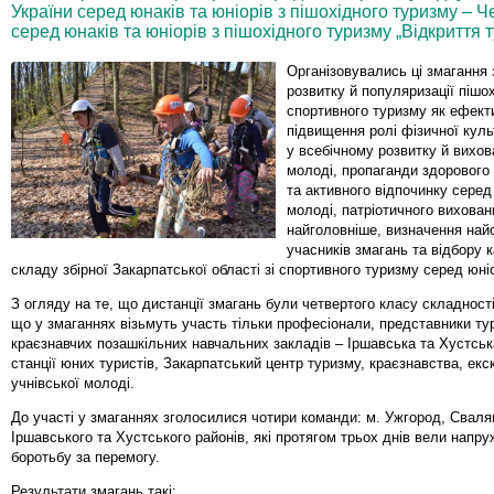
України серед юнаків та юніорів з пішохідного туризму – Ч
серед юнаків та юніорів з пішохідного туризму „Відкриття т
Організовувались ці змагання
розвитку й популяризації пішох
спортивного туризму як ефект
підвищення ролі фізичної куль
у всебічному розвитку й вихов
молоді, пропаганди здорового
та активного відпочинку серед
молоді, патріотичного вихован
найголовніше, визначення най
учасників змагань та відбору 
складу збірної Закарпатської області зі спортивного туризму серед юніо
З огляду на те, що дистанції змагань були четвертого класу складності
що у змаганнях візьмуть участь тільки професіонали, представники ту
краєзнавчих позашкільних навчальних закладів – Іршавська та Хустськ
станції юних туристів, Закарпатський центр туризму, краєзнавства, екск
учнівської молоді.
До участі у змаганнях зголосилися чотири команди: м. Ужгород, Сваля
Іршавського та Хустського районів, які протягом трьох днів вели напр
боротьбу за перемогу.
Результати змагань такі: