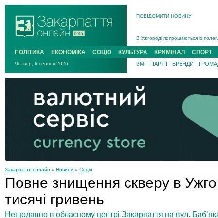
ПОВІДОМИТИ НОВИНУ
Інструктора районного ТЦК на Зак
В Ужгороді попрощаються із полег
В Ужгороді 5 серпня попрощаються
Підтвердили загибель захисника і
ПОЛІТИКА
ЕКОНОМІКА
СОЦІО
КУЛЬТУРА
КРИМІНАЛ
СПОРТ
На війні з рф поліг військовий з 
Четвер, 6 серпня 2026
ЗМІ
ПАРТІЇ
БРЕНДИ
ГРОМАД
На Хустщині внаслідок ДТП за уча
Інструктора районного ТЦК на Зак
Закарпаття онлайн
»
Новини
»
Соціо
Повне знищення скверу в Ужгор
тисячі гривень
Нещодавно в обласному центрі Закарпаття на вул. Баб’яка