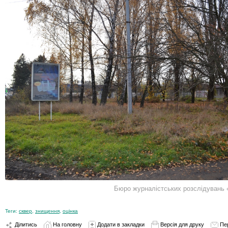
Бюро журналістських розслідувань
Теги:
сквер
,
знищення
,
оцінка
Ділитись
На головну
Додати в закладки
Версія для друку
Пе