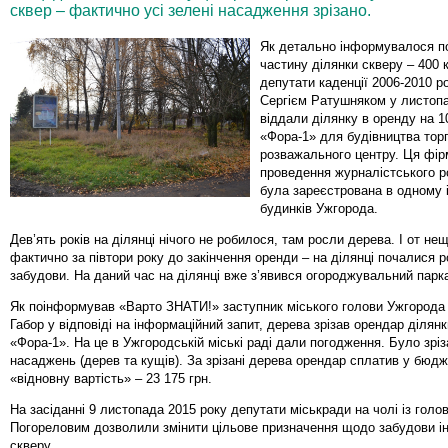
сквер – фактично усі зелені насадження зрізано.
Як детально інформувалося п
частину ділянки скверу – 400 к
депутати каденції 2006-2010 рок
Сергієм Ратушняком у листопа
віддали ділянку в оренду на 1
«Фора-1» для будівництва тор
розважального центру. Ця фір
проведення журналістського р
була зареєстрована в одному 
будинків Ужгорода.
Дев’ять років на ділянці нічого не робилося, там росли дерева. І от не
фактично за півтори року до закінчення оренди – на ділянці почалися 
забудови. На даний час на ділянці вже з’явився огороджувальний парк
Як поінформував «Варто ЗНАТИ!» заступник міського голови Ужгород
Габор у відповіді на інформаційний запит, дерева зрізав орендар ділян
«Фора-1». На це в Ужгородській міські раді дали погодження. Було зрі
насаджень (дерев та кущів). За зрізані дерева орендар сплатив у бюдж
«відновну вартість» – 23 175 грн.
На засіданні 9 листопада 2015 року депутати міськради на чолі із голо
Погореловим дозволили змінити цільове призначення щодо забудови і
скверу.