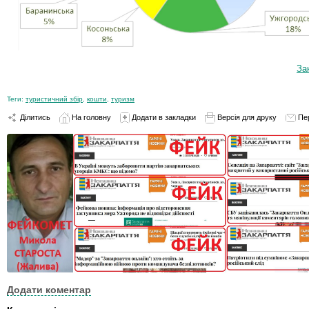
За
Теги:
туристичний збір
,
кошти
,
туризм
Ділитись
На головну
Додати в закладки
Версія для друку
Пе
Додати коментар