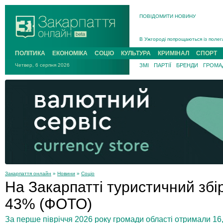
ПОВІДОМИТИ НОВИНУ
Інструктора районного ТЦК на Зак
В Ужгороді попрощаються із полег
В Ужгороді 5 серпня попрощаються
ПОЛІТИКА
ЕКОНОМІКА
СОЦІО
КУЛЬТУРА
КРИМІНАЛ
СПОРТ
Підтвердили загибель захисника і
Четвер, 6 серпня 2026
ЗМІ
ПАРТІЇ
БРЕНДИ
ГРОМАД
На війні з рф поліг військовий з 
На Хустщині внаслідок ДТП за уча
Інструктора районного ТЦК на Зак
Закарпаття онлайн
»
Новини
»
Соціо
На Закарпатті туристичний збі
43% (ФОТО)
За перше півріччя 2026 року громади області отримали 16,