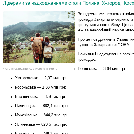
Лідерами за надходженнями стали Поляна, Ужгород і Косо
За підсумками першого піврічч
громади Закарпаття отримали
грн туристичного збору. Це на
ніж за аналогічний період мину
Про це повідомили в Управлінн
курортів Закарпатської ОВА.
Найбільші надходження зафікс
громадах:
Полянська — 3,64 млн грн;
Фото ілюстративне, з мережі інтернет
Ужгородська — 2,97 млн грн;
Косоньська — 1,38 млн грн;
Баранинська — 879 тис. грн;
Пилипецька — 862,4 тис. грн;
Мукачівська — 844,3 тис. грн;
Ясінянська — 823,6 тис. грн;
Берегівська — 748,3 тис. грн;