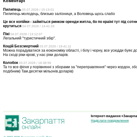
Коментарі
Пилипець
05.07.2026 / 15:13:01
Пилипець молодець, близько залізниця, а Воловець щось слабо
Це все копійки - займіться ринком оренди житла, бо по країні тут під сотню
крутиться
04.07.2026 / 14:41:33
Пікі
04.07.2026 / 13:12:07
Легальний "туристичний збір".
Кощій Безсмертний
03.07.2026 / 19:41:11
Можна порадуватися за еокономіку області, і білу і чорну, все усюдди буяє 
На сході ріки крові, у нас ріки доларів.
Колобок
03.07.2026 / 19:38:59
Та то все фігня у порівнянні з зборами за "переправляння" через кордон, збо
подібним) Там десятки мільонів доларів)
Інтернет-видання «Закарпа
Надіслати повідомлення