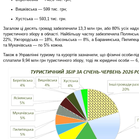
Вишківська — 599 тис. грн;
Хустська — 593,1 тис. грн.
Загалом ці десять громад забезпечили 13,3 млн грн, або 80% усіх над
туристичного збору в області. Найбільшу частку забезпечила Полянсь
22%, Ужгородська — 18%, Косоньська — 8%, а Баранинська, Пилипець
та Мукачівська — по 5% кожна.
Також в Управлінні туризму та курортів зазначили, що фізичні особи-пі
сплатили 9,94 млн грн туристичного збору, тоді як юридичні особи — 6,