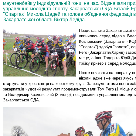
маунтенбайк у індивідуальній гонці на час. Відзначали пр
управління молоді та спорту Закарпатської ОДА Віталій 
"Спартак" Микола Щадей та голова об'єднаної федерації 
Закарпатської області Віктор Ледіда.
Представники Закарпатської о
опинились серед лідерів. Вол
Козловський (Закарпаття - 
"Спартак") здобув "золото", с
Рего (Закарпаття/Харків) заво
місце, а Іван Тодер та Юрій Д
трійку призерів серед молодши
Проте почивати на лаврах у с
ніколи, адже вже через якусь 
стартували у крос-кантрі на короткому крузі. За результатами цього за
закарпатців чудовий результат продемонстрували Том Рего (1 місце у св
та Володимир Козловський (2 місце), повідомили в управлінні молоді т
Закарпатської ОДА.