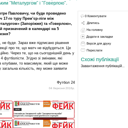
ьким "Металургом" і "Говерлою".
етре Павловичу, чи буде проведено
0 Коментувати
ч 17-го туру Прем’єр-ліги між
Ділитись
талургом» (Запоріжжя) та «Говерлою»,
й призначений в календарі на 5
На головну
езня?
Додати в закладки
і, не буде. Зараз вже підписано рішення
Версія для друку
екції про те, що матч не відбудеться. Це
Переслати
ційно. Через те, що на сьогоднішній день у
 футболісти. Згідно зі змінами, які
Схожі публікації
ів клубами, то максимум, який ще може
Завантаження публікацій...
 загальна кількість, яку може заявити
Футбол 24
04 березня 2016р.