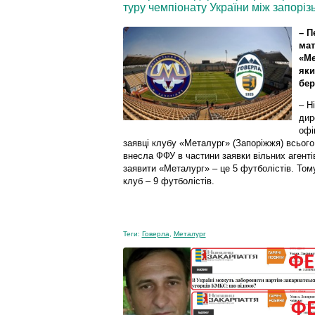
туру чемпіонату України між запоріз
– П
мат
«Ме
яки
бер
– Н
дир
офі
заявці клубу «Металург» (Запоріжжя) всього 4
внесла ФФУ в частини заявки вільних агент
заявити «Металург» – це 5 футболістів. Тому
клуб – 9 футболістів.
Теги:
Говерла
,
Металург