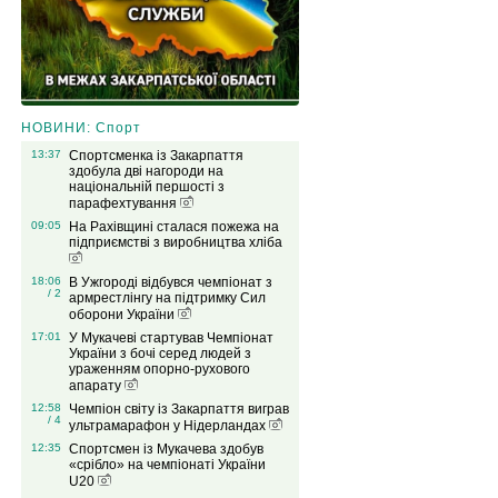
НОВИНИ: Спорт
13:37
Спортсменка із Закарпаття
здобула дві нагороди на
національній першості з
парафехтування
09:05
На Рахівщині сталася пожежа на
підприємстві з виробництва хліба
18:06
В Ужгороді відбувся чемпіонат з
/ 2
армрестлінгу на підтримку Сил
оборони України
17:01
У Мукачеві стартував Чемпіонат
України з бочі серед людей з
ураженням опорно-рухового
апарату
12:58
Чемпіон світу із Закарпаття виграв
/ 4
ультрамарафон у Нідерландах
12:35
Спортсмен із Мукачева здобув
«срібло» на чемпіонаті України
U20