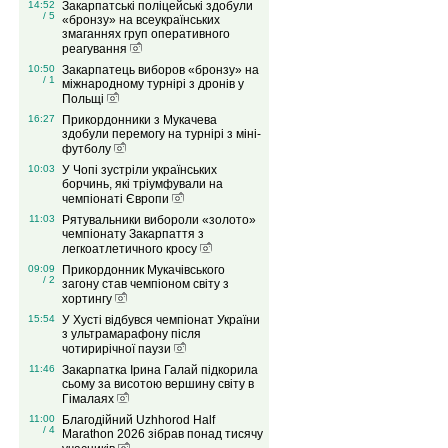
14:52
Закарпатські поліцейські здобули
/ 5
«бронзу» на всеукраїнських
змаганнях груп оперативного
реагування
10:50
Закарпатець виборов «бронзу» на
/ 1
міжнародному турнірі з дронів у
Польщі
16:27
Прикордонники з Мукачева
здобули перемогу на турнірі з міні-
футболу
10:03
У Чопі зустріли українських
борчинь, які тріумфували на
чемпіонаті Європи
11:03
Рятувальники вибороли «золото»
чемпіонату Закарпаття з
легкоатлетичного кросу
09:09
Прикордонник Мукачівського
/ 2
загону став чемпіоном світу з
хортингу
15:54
У Хусті відбувся чемпіонат України
з ультрамарафону після
чотирирічної паузи
11:46
Закарпатка Ірина Галай підкорила
сьому за висотою вершину світу в
Гімалаях
11:00
Благодійний Uzhhorod Half
/ 4
Marathon 2026 зібрав понад тисячу