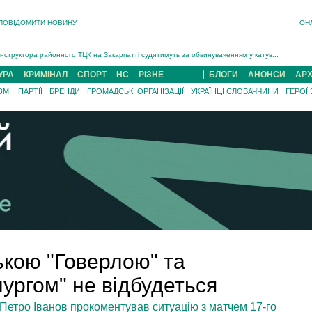
ПОВІДОМИТИ НОВИНУ
ОН
На війні загинув 26-річний військовий із Чинадійова на Мукачівщині Іван Симчин...
Інструктора районного ТЦК на Закарпатті судитимуть за обвинуваченням у катув...
В Ужгороді попрощаються із полеглим на війні з росією захисником Володимиром Йор�...
УРА
КРИМІНАЛ
СПОРТ
НС
РІЗНЕ
БЛОГИ
АНОНСИ
АРХ
В Ужгороді 5 серпня попрощаються із захисником Богданом Югасом, який два роки �...
ЗМІ
ПАРТІЇ
БРЕНДИ
ГРОМАДСЬКІ ОРГАНІЗАЦІЇ
УКРАЇНЦІ СЛОВАЧЧИНИ
ГЕРОЇ
Підтвердили загибель захисника із Нанкова на Хустщині Юліана Гербея (ФОТО)[/gree...
На війні з рф поліг військовий з Виноградова Ігнат Роздяловський (ФОТО)...
На війні загинув 26-річний військовий із Чинадійова на Мукачівщині �...
ькою "Говерлою" та
ургом" не відбудеться
Петро Іванов прокоментував ситуацію з матчем 17-го