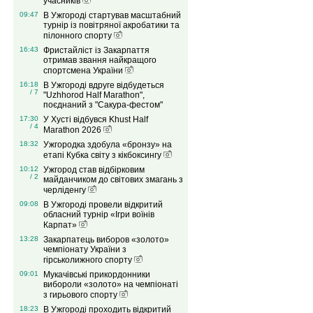
учасників
09:47
В Ужгороді стартував масштабний
турнір із повітряної акробатики та
пілонного спорту
16:43
Фристайліст із Закарпаття
отримав звання найкращого
спортсмена України
16:18
В Ужгороді вдруге відбудеться
/ 7
"Uzhhorod Half Marathon",
поєднаний з "Сакура-фестом"
17:30
У Хусті відбувся Khust Half
/ 4
Marathon 2026
18:32
Ужгородка здобула «бронзу» на
етапі Кубка світу з кікбоксингу
10:12
Ужгород став відбірковим
/ 2
майданчиком до світових змагань з
черліденгу
09:08
В Ужгороді провели відкритий
обласний турнір «Ігри воїнів
Карпат»
13:28
Закарпатець виборов «золото»
чемпіонату України з
гірськолижного спорту
09:01
Мукачівські прикордонники
вибороли «золото» на чемпіонаті
з гирьового спорту
18:23
В Ужгороді проходить відкритий