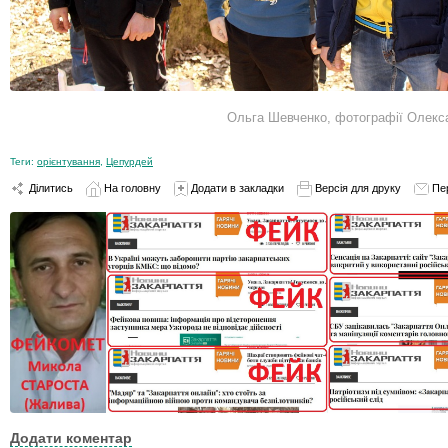
Ольга Шевченко, фотографії Олек
Теги:
орієнтування
,
Цепурдей
Ділитись
На головну
Додати в закладки
Версія для друку
Пе
Додати коментар