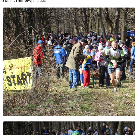
Олесь Голембурський».