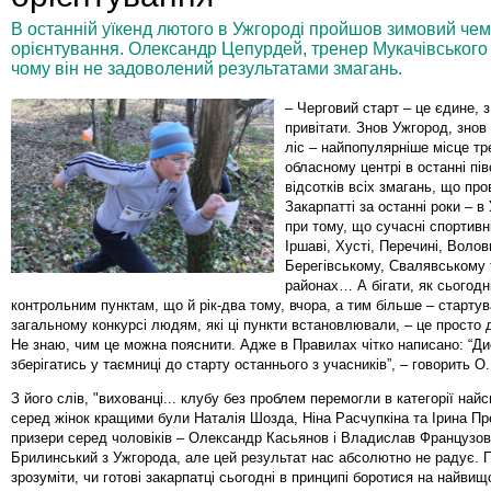
В останній уїкенд лютого в Ужгороді пройшов зимовий чем
орієнтування. Олександр Цепурдей, тренер Мукачівського 
чому він не задоволений результатами змагань.
– Черговий старт – це єдине, 
привітати. Знов Ужгород, зно
ліс – найпопулярніше місце тр
обласному центрі в останні пів
відсотків всіх змагань, що пр
Закарпатті за останні роки – в 
при тому, що сучасні спортивні
Іршаві, Хусті, Перечині, Воловц
Берегівському, Свалявському 
районах… А бігати, як сьогодн
контрольним пунктам, що й рік-два тому, вчора, а тим більше – стартув
загальному конкурсі людям, які ці пункти встановлювали, – це просто д
Не знаю, чим це можна пояснити. Адже в Правилах чітко написано: “Ди
зберігатись у таємниці до старту останнього з учасників”, – говорить 
З його слів, "вихованці... клубу без проблем перемогли в категорії най
серед жінок кращими були Наталія Шозда, Ніна Расчупкіна та Ірина П
призери серед чоловіків – Олександр Касьянов і Владислав Французов,
Брилинський з Ужгорода, але цей результат нас абсолютно не радує. 
зрозуміти, чи готові закарпатці сьогодні в принципі боротися на найвищ