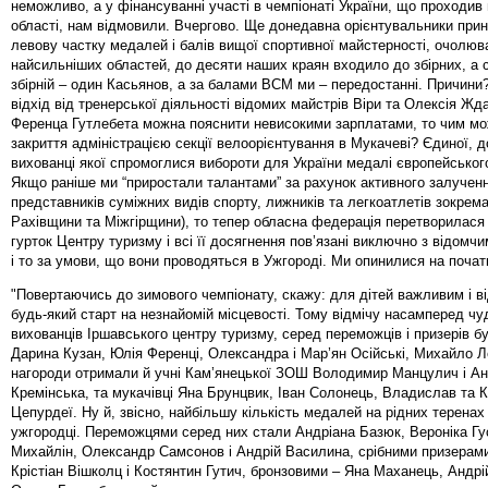
неможливо, а у фінансуванні участі в чемпіонаті України, що проходив
області, нам відмовили. Вчергово. Ще донедавна орієнтувальники прин
левову частку медалей і балів вищої спортивної майстерності, очолюв
найсильніших областей, до десяти наших краян входило до збірних, а с
збірній – один Касьянов, а за балами ВСМ ми – передостанні. Причини
відхід від тренерської діяльності відомих майстрів Віри та Олексія Жда
Ференца Гутлебета можна пояснити невисокими зарплатами, то чим м
закриття адміністрацією секції велоорієнтування в Мукачеві? Єдиної, до 
вихованці якої спромоглися вибороти для України медалі європейськог
Якщо раніше ми “приростали талантами” за рахунок активного залучен
представників суміжних видів спорту, лижників та легкоатлетів зокрема 
Рахівщини та Міжгірщини), то тепер обласна федерація перетворилася 
гурток Центру туризму і всі її досягнення пов’язані виключно з відомч
і то за умови, що вони проводяться в Ужгороді. Ми опинилися на початк
"Повертаючись до зимового чемпіонату, скажу: для дітей важливим і в
будь-який старт на незнайомій місцевості. Тому відмічу насамперед чу
вихованців Іршавського центру туризму, серед переможців і призерів б
Дарина Кузан, Юлія Ференці, Олександра і Мар’ян Осійські, Михайло Л
нагороди отримали й учні Кам’янецької ЗОШ Володимир Манцулич і Ан
Кремінська, та мукачівці Яна Брунцвик, Іван Солонець, Владислав та 
Цепурдеї. Ну й, звісно, найбільшу кількість медалей на рідних теренах
ужгородці. Переможцями серед них стали Андріана Базюк, Вероніка Гу
Михайлін, Олександр Самсонов і Андрій Василина, срібними призерам
Крістіан Вішколц і Костянтин Гутич, бронзовими – Яна Маханець, Андрі