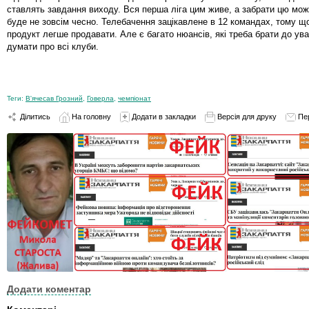
ставлять завдання виходу. Вся перша ліга цим живе, а забрати цю мож
буде не зовсім чесно. Телебачення зацікавлене в 12 командах, тому що
продукт легше продавати. Але є багато нюансів, які треба брати до ува
думати про всі клуби.
Теги:
В'ячесав Грозний
,
Говерла
,
чемпіонат
Ділитись
На головну
Додати в закладки
Версія для друку
Пе
Додати коментар