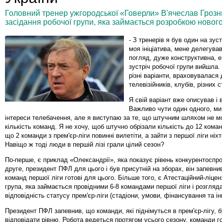
Головний тренер ужгородської «Говерли» В'ячеслав Гроз
засідання робочої групи, яка займається розробкою новог
- З тренерів я був один на зуст
моя ініціатива, мене делегував
погляд, дуже конструктивна, 
зустріч робочої групи вийшла
різні варіанти, враховувалася
телевізійників, клубів, різних с
Я свій варіант вже описував і 
Важливо чути один одного, ми
інтереси телебачення, але я виступаю за те, що штучним шляхом не 
кількість команд. Я не хочу, щоб штучно обрізали кількість до 12 коман
що 2 команди з прем'єр-ліги повинні вилетіти, а зайти з першої ліги ніх
Навіщо ж тоді люди в першій лізі грали цілий сезон?
По-перше, є приклад «Олександрії», яка показує рівень конкурентоспр
друге, президент ПФЛ для цього і був присутній на зборах, він запевни
команд першої ліги готові для цього. Більше того, є Атестаційний-ліцен
група, яка займається провідними 6-8 командами першої ліги і розгляд
відповідність статусу прем'єр-ліги (стадіони, умови, фінансування та ін
Президент ПФЛ запевнив, що команди, які піднімуться в прем'єр-лігу, 
відповідати рівню. Робота ведеться протягом усього сезону, команди г