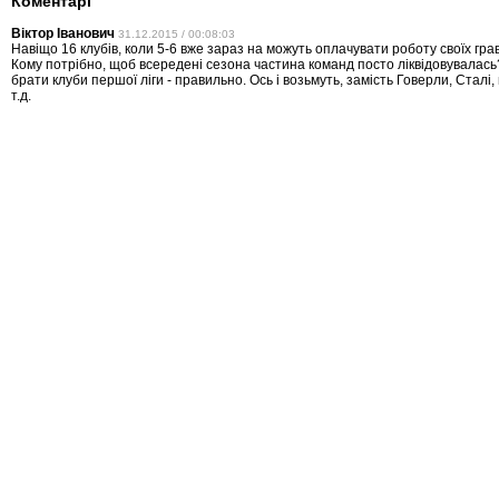
Коментарі
Віктор Іванович
31.12.2015 / 00:08:03
Навіщо 16 клубів, коли 5-6 вже зараз на можуть оплачувати роботу своїх гравц
Кому потрібно, щоб всередені сезона частина команд посто ліквідовувалась
брати клуби першої ліги - правильно. Ось і возьмуть, замість Говерли, Сталі, 
т.д.