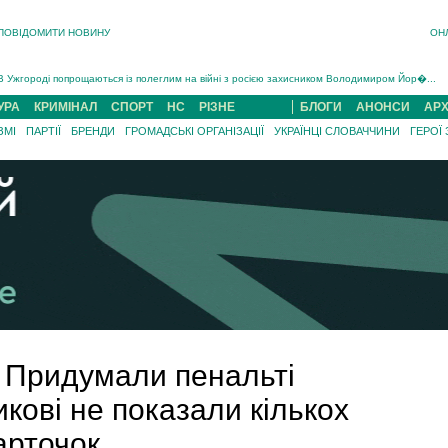
ПОВІДОМИТИ НОВИНУ
ОН
Інструктора районного ТЦК на Закарпатті судитимуть за обвинуваченням у катув...
В Ужгороді попрощаються із полеглим на війні з росією захисником Володимиром Йор�...
В Ужгороді 5 серпня попрощаються із захисником Богданом Югасом, який два роки �...
УРА
КРИМІНАЛ
СПОРТ
НС
РІЗНЕ
БЛОГИ
АНОНСИ
АРХ
Підтвердили загибель захисника із Нанкова на Хустщині Юліана Гербея (ФОТО)[/gree...
ЗМІ
ПАРТІЇ
БРЕНДИ
ГРОМАДСЬКІ ОРГАНІЗАЦІЇ
УКРАЇНЦІ СЛОВАЧЧИНИ
ГЕРОЇ
На війні з рф поліг військовий з Виноградова Ігнат Роздяловський (ФОТО)...
На Хустщині внаслідок ДТП за участі трьох авто постраждали 13 людей (ФОТО)...
Інструктора районного ТЦК на Закарпатті судитимуть за обвинувачен...
: Придумали пенальті
икові не показали кількох
арточок