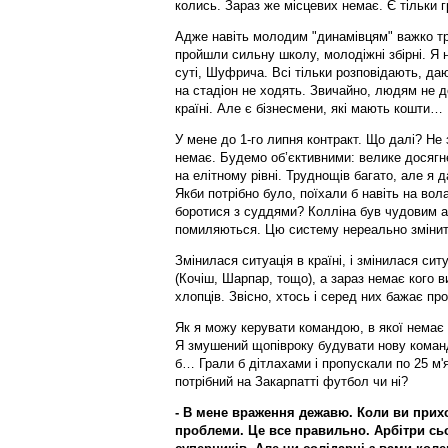
колись. Зараз же місцевих немає. Є тільки г
Адже навіть молодим "динамівцям" важко три
пройшли сильну школу, молодіжні збірні. Я н
суті, Шуфрича. Всі тільки розповідають, даю
на стадіон не ходять. Звичайно, людям не д
країні. Але є бізнесмени, які мають кошти…
У мене до 1-го липня контракт. Що далі? Не
немає. Будемо об’єктивними: велике досягне
на елітному рівні. Труднощів багато, але я 
Якби потрібно було, поїхали б навіть на вол
боротися з суддями? Колліна був чудовим ар
помиляються. Цю систему нереально змінит
Змінилася ситуація в країні, і змінилася сит
(Кочіш, Шарпар, тощо), а зараз немає кого 
хлопців. Звісно, хтось і серед них бажає пр
Як я можу керувати командою, в якої немає гр
Я змушений щопівроку будувати нову команд
б… Грали б дітлахами і пропускали по 25 м'я
потрібний на Закарпатті футбол чи ні?
- В мене враження дежавю. Коли ви прихо
проблеми. Це все правильно. Арбітри сь