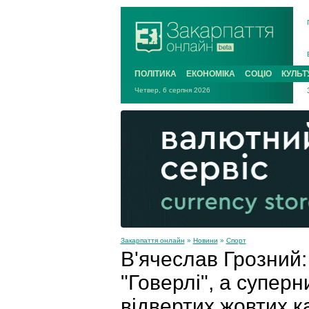
ПОЛІТИКА
ЕКОНОМІКА
СОЦІО
КУЛЬТ
Четвер, 6 серпня 2026
Закарпаття онлайн
»
Новини
»
Спорт
В'ячеслав Грозний
"Говерлі", а суперн
відвертих жовтих к