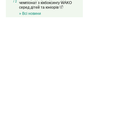
/ 2
чемпіонат з кікбоксингу WAKO
серед дітей та юніорів
» Всі новини