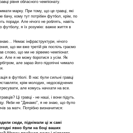
равці рівня обласного чемпіонату.
мати марку. При тому, що це гравці, які
е бачу, кому тут потрібен футбол, крім, по
ть поради. Але нічого не роблять, навіть
о футболу, я їх розумію: важке життя в
 знаю… Немає інфраструктури, нічого
ння, що ми вже третій рік поспіль граємо
дав слово, що ми не зірвемо чемпіонат.
ах. Але я не можу боротися з усім. Як
бітром, але зараз його підопічні чимало
и.
уація в футболі. В нас були сильні гравці
виставляти, крім молодих, недосвідчених
огресувати, але комусь начхати на все.
авців? Ці гравці - не наші, і вони підуть.
у. Якби не "Динамо", я не знаю, що було
чів за матч. Потрібно визначитися:
дили сюди, піднімали ці ж самі
огодні явно були на боці ваших