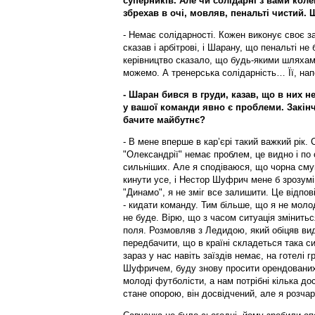
суперників. Але чи солідарні з вами кол
збрехав в очі, мовляв, пенальті чистий.
- Немає солідарності. Кожен виконує своє з
сказав і арбітрові, і Шарану, що пенальті не
керівництво сказало, що будь-якими шляхами
можемо. А тренерська солідарність… Її, нап
- Шаран бився в груди, казав, що в них 
у вашої команди явно є проблеми. Закінч
бачите майбутнє?
- В мене вперше в кар’єрі такий важкий рік.
"Олександрії" немає проблем, це видно і по
сильніших. Але я сподіваюся, що чорна смуг
кинути усе, і Нестор Шуфрич мене б зрозумі
"Динамо", я не зміг все залишити. Це відпов
- кидати команду. Тим більше, що я не моло
не буде. Вірю, що з часом ситуація змінитьс
поля. Розмовляв з Ледидою, який обіцяв вид
передбачити, що в країні складеться така си
зараз у нас навіть заїздів немає, на готелі
Шуфричем, буду знову просити орендованих 
молоді футболісти, а нам потрібні кілька до
стане опорою, він досвідчений, але я розча