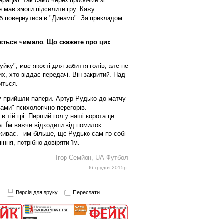
ерацію. Так само через проблеми зі
 мав змоги підсилити гру. Кажу
б повернутися в "Динамо". За прикладом
яється чимало. Що скажете про цих
уйку", має якості для забиття голів, але не
х, хто віддає передачі. Він закритий. Над
иться.
му прийшли папери. Артур Рудько до матчу
ками" психологічно перегорів,
в тій грі. Перший гол у наші ворота це
. Їм важче відходити від помилок.
еживає. Тим більше, що Рудько сам по собі
іння, потрібно довіряти їм.
Ігор Семйон, UA-Футбол
06 грудня 2015р.
и
Версія для друку
Переслати