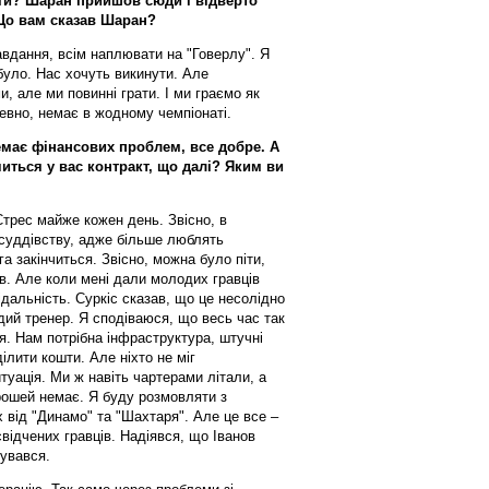
еги? Шаран прийшов сюди і відверто
 Що вам сказав Шаран?
авдання, всім наплювати на "Говерлу". Я
 було. Нас хочуть викинути. Але
, але ми повинні грати. І ми граємо як
евно, немає в жодному чемпіонаті.
немає фінансових проблем, все добре. А
иться у вас контракт, що далі? Яким ви
 Стрес майже кожен день. Звісно, в
 суддівству, адже більше люблять
а закінчиться. Звісно, можна було піти,
в. Але коли мені дали молодих гравців
ідальність. Суркіс сказав, що це несолідно
дий тренер. Я сподіваюся, що весь час так
я. Нам потрібна інфраструктура, штучні
ілити кошти. Але ніхто не міг
туація. Ми ж навіть чартерами літали, а
 грошей немає. Я буду розмовляти з
від "Динамо" та "Шахтаря". Але це все –
свідчених гравців. Надіявся, що Іванов
рувався.