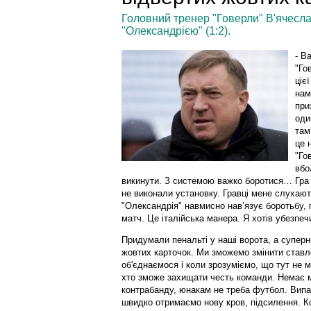
Головний тренер "Говерли" В'ячесла
"Олександрією" (1:2).
- В
"Го
ціє
нам
при
оди
там
це 
"Го
вбо
викинути. З системою важко боротися… Гра 
не виконали установку. Гравці мене слухают
"Олександрія" навмисно нав’язує боротьбу,
матч. Це італійська манера. Я хотів убезпеч
Придумали пенальті у наші ворота, а суперн
жовтих карточок. Ми зможемо змінити ставле
об'єднаємося і коли зрозуміємо, що тут не му
хто зможе захищати честь команди. Немає м
контрабанду, юнакам не треба футбол. Випа
швидко отримаємо нову кров, підсилення. К