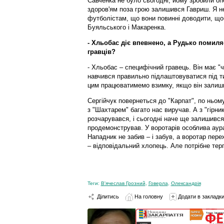
Савченка не було сьогодні, йому зробили оп
здоров'ям поза грою залишився Гавриш. Я не
футболістам, що вони повинні доводити, що
Буяльського і Макаренка.
- Хльобас діє впевнено, а Рудько помил
гравців?
- Хльобас – специфічний гравець. Він має "ч
навчився правильно підлаштовуватися під ти
цим працюватимемо взимку, якщо він залиш
Сергійчук повернеться до "Карпат", по ньо
з "Шахтарем" багато нас виручав. А з "гірни
розчарувався, і сьогодні наче ще залишився 
продемонстрував. У воротарів особлива аура
Нападник не забив – і забув, а воротар пер
– відповідальний хлопець. Але потрібне терп
Теги:
В'ячеслав Грозний
,
Говерла
,
Олександрія
Ділитись
На головну
Додати в закладк