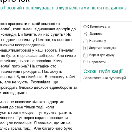
в Грозний поспілкувався з журналістами після поєдинку з
ажко працювати в такій команді як
0 Коментувати
верла", коли знаєш відношення арбітрів до
Ділитись
ї команди. Ви бачите, як нас судять? Як
 не дали пенальті у Полтаві, як сьогодні
На головну
значили несправедливий
Додати в закладки
надцятиметровий у наші ворота. Пенальті
Версія для друку
 не було, я це сказав арбітрові. Але нічого
не змінює, нічого не поробиш. Кому
Переслати
верла" потрібна? На стадіон сто
Схожі публікації
лівальників приходить. Нас хочуть
сьогодні була нічийною. В першому таймі
Завантаження публікацій...
ь, але не чують. Розповідав, що
 проводить близько двохсот єдиноборств за
итися від цього.
икові не показали кількох відвертих
ння до себе тільки тоді, коли
сять грати місцеві. Тут мусять грати ті,
ісцевих. Тут через кордон проводили
ло ціле покоління. Я вважаю, що ми не
олись грали, так… Але багато чого було