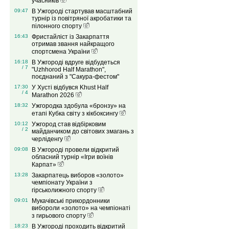
учасників
09:47
В Ужгороді стартував масштабний
турнір із повітряної акробатики та
пілонного спорту
16:43
Фристайліст із Закарпаття
отримав звання найкращого
спортсмена України
16:18
В Ужгороді вдруге відбудеться
/ 7
"Uzhhorod Half Marathon",
поєднаний з "Сакура-фестом"
17:30
У Хусті відбувся Khust Half
/ 4
Marathon 2026
18:32
Ужгородка здобула «бронзу» на
етапі Кубка світу з кікбоксингу
10:12
Ужгород став відбірковим
/ 2
майданчиком до світових змагань з
черліденгу
09:08
В Ужгороді провели відкритий
обласний турнір «Ігри воїнів
Карпат»
13:28
Закарпатець виборов «золото»
чемпіонату України з
гірськолижного спорту
09:01
Мукачівські прикордонники
вибороли «золото» на чемпіонаті
з гирьового спорту
18:23
В Ужгороді проходить відкритий