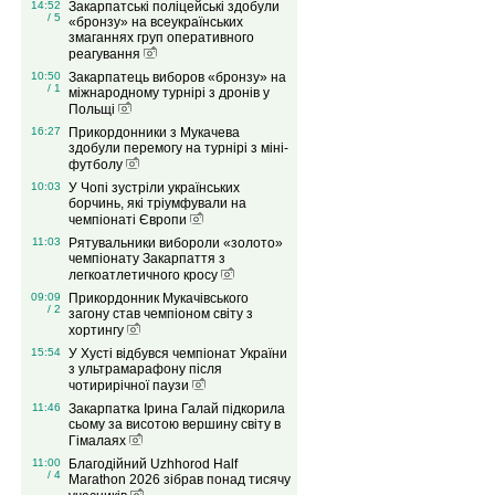
14:52
Закарпатські поліцейські здобули
/ 5
«бронзу» на всеукраїнських
змаганнях груп оперативного
реагування
10:50
Закарпатець виборов «бронзу» на
/ 1
міжнародному турнірі з дронів у
Польщі
16:27
Прикордонники з Мукачева
здобули перемогу на турнірі з міні-
футболу
10:03
У Чопі зустріли українських
борчинь, які тріумфували на
чемпіонаті Європи
11:03
Рятувальники вибороли «золото»
чемпіонату Закарпаття з
легкоатлетичного кросу
09:09
Прикордонник Мукачівського
/ 2
загону став чемпіоном світу з
хортингу
15:54
У Хусті відбувся чемпіонат України
з ультрамарафону після
чотирирічної паузи
11:46
Закарпатка Ірина Галай підкорила
сьому за висотою вершину світу в
Гімалаях
11:00
Благодійний Uzhhorod Half
/ 4
Marathon 2026 зібрав понад тисячу