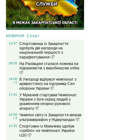
НОВИНИ: Спорт
13:37
Спортсменка із Закарпаття
здобула дві нагороди на
національній першості з
парафехтування
09:05
На Рахівщині сталася пожежа на
підприємстві з виробництва хліба
18:06
В Ужгороді відбувся чемпіонат з
/ 2
армрестлінгу на підтримку Сил
оборони України
17:01
У Мукачеві стартував Чемпіонат
України з бочі серед людей з
ураженням опорно-рухового
апарату
12:58
Чемпіон світу із Закарпаття виграв
/ 4
ультрамарафон у Нідерландах
12:35
Спортсмен із Мукачева здобув
«срібло» на чемпіонаті України
U20