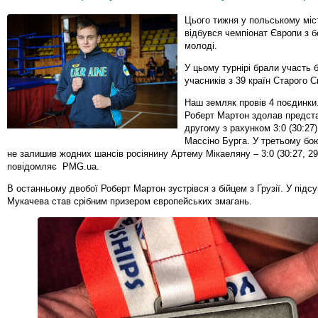
Цього тижня у польському міс
відбувся чемпіонат Європи з 
молоді.
У цьому турнірі брали участь 
учасників з 39 країн Старого Св
Наш земляк провів 4 поєдинки
Роберт Мартон здолав предста
другому з рахунком 3:0 (30:27)
Массіно Бурга. У третьому бо
не залишив жодних шансів росіянину Артему Мікаеляну – 3:0 (30:27, 29:
повідомляє PMG.ua.
В останньому двобої Роберт Мартон зустрівся з бійцем з Грузії. У підс
Мукачева став срібним призером європейських змагань.