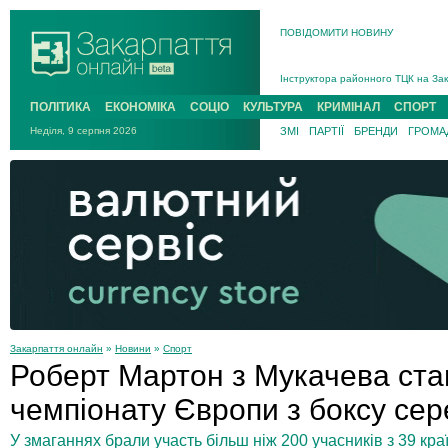
ПОВІДОМИТИ НОВИНУ
На війні загинув 26-річний військо
Інструктора районного ТЦК на Зак
В Ужгороді попрощаються із полег
ПОЛІТИКА
ЕКОНОМІКА
СОЦІО
КУЛЬТУРА
КРИМІНАЛ
СПОРТ
В Ужгороді 5 серпня попрощаються
Неділя, 9 серпня 2026
ЗМІ
ПАРТІЇ
БРЕНДИ
ГРОМАД
Підтвердили загибель захисника і
На війні з рф поліг військовий з 
На війні загинув 26-річний військо
Закарпаття онлайн
»
Новини
»
Спорт
Роберт Мартон з Мукачева ста
чемпіонату Європи з боксу сер
У змаганнях брали участь більш ніж 200 учасників з 39 кра