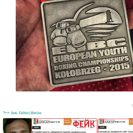
Теги:
бокс
,
Роберт Мартон