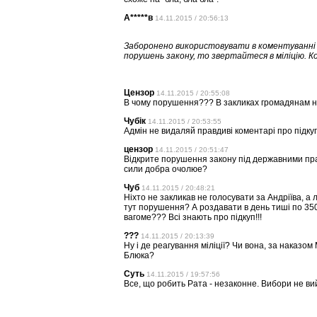
А*****в
14.11.2015 / 20:56:13
Заборонено використовувати в коментуванні п
порушень закону, то звертайтеся в міліцію. 
Цензор
14.11.2015 / 20:55:08
В чому порушення??? В закликах громадяна
Чубік
14.11.2015 / 20:53:55
Адмін не видаляй правдиві коментарі про підкуп!
цензор
14.11.2015 / 20:51:47
Відкрите порушення закону під державними прап
сили добра очолюе?
Чуб
14.11.2015 / 20:48:21
Ніхто не закликав не голосувати за Андріїва, а л
тут порушення? А роздавати в день тиші по 350
вагоме??? Всі знають про підкуп!!!
???
14.11.2015 / 20:13:39
Ну і де реагування міліції? Чи вона, за наказо
Блюка?
Суть
14.11.2015 / 19:57:56
Все, що робить Рата - незаконне. Вибори не ви