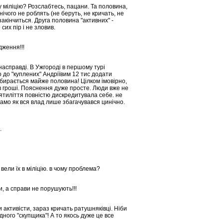
 у міліцію? Розслабтесь, пацани. Та половина,
нічого не роблять (не беруть, не кричать, не
закінчиться. Друга половина "активних" -
 сих пір і не зловив.
дження!!!
 насправді. В Ужгороді в першому турі
 до "куплених" Андріївим 12 тис додати
збирається майже половина! Цілком імовірно,
в гроші. Пояснення дуже просте. Люди вже не
сятиліття повністю дискредитувала себе. не
само як вся влад лише збагачувався цинічно.
.
 вели їх в міліцію. в чому проблема?
и, а справи не порушують!!!
активісти, зараз кричать ратушняківці. Ніби
одного "скупщика"! А то якось дуже це все