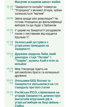
Маєрчик оскаржив арешт майна
11:20
"Закарпаття онлайн" повертає
/ 9
"Угорщину" з великої літери, орбан
залишається "малим"
23:56
Зміна влади або революція? Чи
готова Угорщина до фальсифікації
виборів та що буде з Орбаном
11:52
У церкві на Закарпатті роздавали
/ 5
паски з листівками від нардепа
Крулька
17:18
Зеленський зустрівся з
/ 12
угорською громадою на
Закарпатті
10:14
Дружина нардепа Лаби, який
/ 7
декларує старі "Латвію" і
"Таврію", купила Audi e-tron за
мільйон
16:26
Мер Ужгорода їздить на
/ 13
автомобілях брата та колишньої
дружини
20:21
Очільники БЕБ Волині та
/ 13
Закарпаття звільнилися на тлі
скандалу про їхні статки
21:41
Російська ІПСО, спрямована на
/ 2
угорців Закарпаття, демонструє
масштаби втручання рф в
угорські вибори на боці орбана –
Сибіга