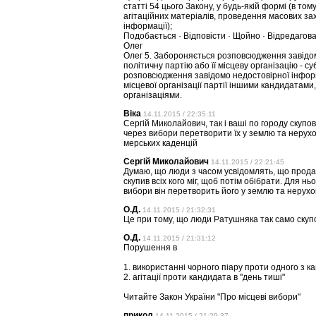
статті 54 цього Закону, у будь-якій формі (в т
агітаційних матеріалів, проведення масових зах
інформації);
Подобається · Відповісти · Щойно · Відредагов
Олег
Олег 5. Забороняється розповсюдження завідом
політичну партію або її місцеву організацію - с
розповсюдження завідомо недостовірної інформ
місцевої організації партії іншими кандидатами
організаціями.
Віка
14.11.2015 / 22:35:11
Сергій Миколайович, так і ваші по городу скупов
через вибори перетворити їх у землю та нерухо
мерських каденцій
Сергій Миколайович
14.11.2015 / 22:21:45
Думаю, що люди з часом усвідомлять, що продал
скупив всіх кого міг, щоб потім обібрати. Для ньо
вибори він перетворить його у землю та нерухо
О.Д.
14.11.2015 / 21:32:31
Це при тому, що люди Ратушняка так само скуп
О.Д.
14.11.2015 / 21:31:12
Порушення в
1. використанні чорного піару проти одного з ка
2. агітації проти кандидата в "день тиші"
Читайте Закон України "Про місцеві вибори"
прикол
14.11.2015 / 21:29:37