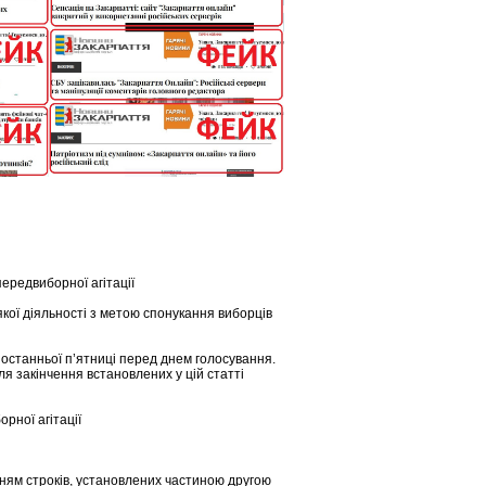
ередвиборної агітації
якої діяльності з метою спонукання виборців
 останньої п’ятниці перед днем голосування.
ля закінчення встановлених у цій статті
ної агітації
ням строків, установлених частиною другою