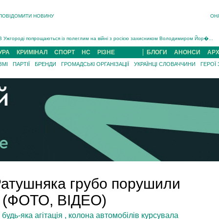
ПОВІДОМИТИ НОВИНУ
ОН
Інструктора районного ТЦК на Закарпатті судитимуть за обвинуваченням у катув...
В Ужгороді попрощаються із полеглим на війні з росією захисником Володимиром Йор�...
В Ужгороді 5 серпня попрощаються із захисником Богданом Югасом, який два роки �...
УРА
КРИМІНАЛ
СПОРТ
НС
РІЗНЕ
БЛОГИ
АНОНСИ
АРХ
Підтвердили загибель захисника із Нанкова на Хустщині Юліана Гербея (ФОТО)[/gree...
ЗМІ
ПАРТІЇ
БРЕНДИ
ГРОМАДСЬКІ ОРГАНІЗАЦІЇ
УКРАЇНЦІ СЛОВАЧЧИНИ
ГЕРОЇ
На війні з рф поліг військовий з Виноградова Ігнат Роздяловський (ФОТО)...
На Хустщині внаслідок ДТП за участі трьох авто постраждали 13 людей (ФОТО)...
Інструктора районного ТЦК на Закарпатті судитимуть за обвинувачен...
Ратушняка грубо порушили
" (ФОТО, ВІДЕО)
будь-яка агітація , колона автомобілів курсувала