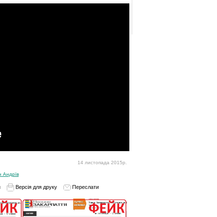
14 листопада 2015р.
н Андрїв
и
Версія для друку
Переслати