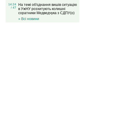
14:24
На темі об'єднання вишів ситуацію
/ 47
в УжНУ розхитують колишні
соратники Медведчука з СДПУ(о)
» Всі новини