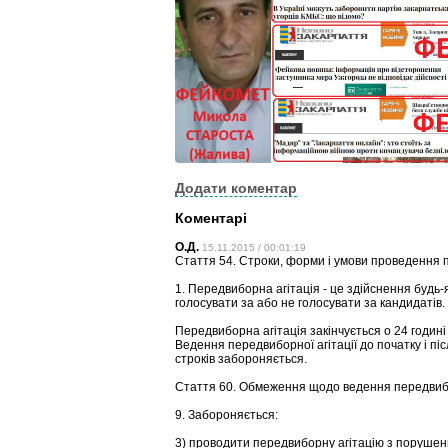
Додати коментар
Коментарі
О.Д.
15.11.2015 / 00:01:19
Стаття 54. Строки, форми і умови проведення п
1. Передвиборна агітація - це здійснення будь-
голосувати за або не голосувати за кандидатів.
Передвиборна агітація закінчується о 24 годині
Ведення передвиборної агітації до початку і піс
строків забороняється.
Стаття 60. Обмеження щодо ведення передвибор
9. Забороняється:
3) проводити передвиборну агітацію з порушен