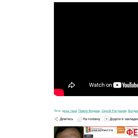
Теги:
день тиші
,
Павло Федака
,
Сергій Ратушняк
,
Богда
Ділитись
На головну
Додати в закладк