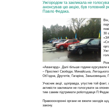
Ужгородом та закликала не голосувати
анонсував цю акцію, був головний р
Павло Федака.
Він
пор
пов
30 
«ЗА
«Сп
орг
Ужг
гол
Роз
«Авангард». Далі більше години курсували 
– Проспект Свободи, Минайська, Легоцького,
Об’їздна, Другетів, Гагаріна, Заньковецька,
Учасник акції, щоправда, упустив той факт, 
активісти закликали не голосувати за опонен
тим самим підтримати роботодавця П.Федаки
Правооохоронні органи не вжили заходів що
закону.