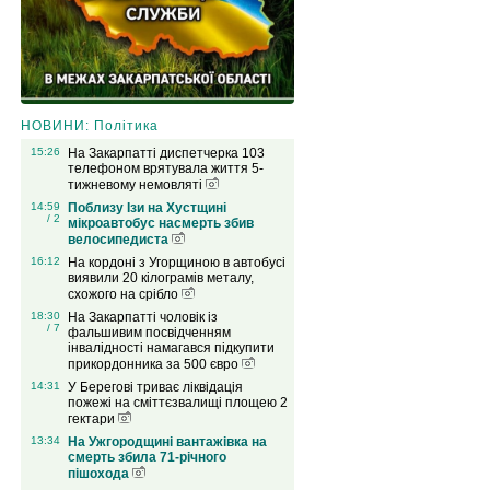
НОВИНИ: Політика
15:26
На Закарпатті диспетчерка 103
телефоном врятувала життя 5-
тижневому немовляті
14:59
Поблизу Ізи на Хустщині
/ 2
мікроавтобус насмерть збив
велосипедиста
16:12
На кордоні з Угорщиною в автобусі
виявили 20 кілограмів металу,
схожого на срібло
18:30
На Закарпатті чоловік із
/ 7
фальшивим посвідченням
інвалідності намагався підкупити
прикордонника за 500 євро
14:31
У Берегові триває ліквідація
пожежі на сміттєзвалищі площею 2
гектари
13:34
На Ужгородщині вантажівка на
смерть збила 71-річного
пішохода