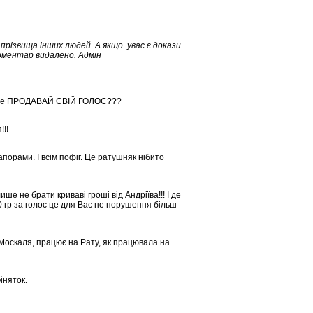
різвища інших людей. А якщо увас є докази
Коментар видалено. Адмін
м не ПРОДАВАЙ СВІЙ ГОЛОС???
!!
орами. І всім пофіг. Це ратушняк нібито
ише не брати криваві гроші від Андріїва!!! І де
 гр за голос це для Вас не порушення більш
м Москаля, працює на Рату, як працювала на
йняток.