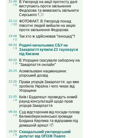
21:49
В Ужгороді на акції протесту далі
/ 5
виступають проти звільнення
Федорова та вимагають звільнити
Сирського
22:14
ФОТОФАКТ. В Ужгороді понад
/ 10
півсотні людей вийшли на акцію
проти звільнення Федорова
19:48
Так хто ж здійснював "геноцид"?
/ 2
09:34
Родичі начальника СБУ на
/ 3
Закарпатті купили 23 таунхауси
під Києвом
00:32
В Угорщині скасували заборону на
/ 3
"Закарпаття онлайн"
20:15
Асимільовані нацменшини:
угорський досвід
22:26
Права угорців Закарпаття: що вже
/ 1
зробила Україна і чого чекає від
Угорщини
21:05
Київ і Будапешт проведуть новий
/ 4
раунд консультацій щодо прав
угорців Закарпаття
08:44
Суд відсторонив від посади голову
/ 3
Великоберезнянської громади
Богдана Кирлика та відправив під
домашній арешт
19:39
Скандальний ужгородський
/ 5
депутат від ОПЗЖ Павло