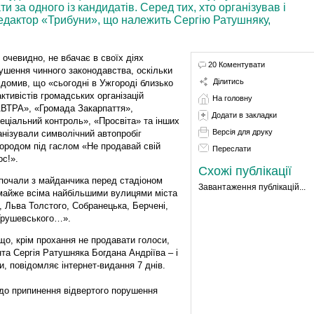
 за одного із кандидатів. Серед тих, хто організував і
едактор «Трибуни», що належить Сергію Ратушняку,
, очевидно, не вбачає в своїх діях
20 Коментувати
ушення чинного законодавства, оскільки
Ділитись
ідомив, що «сьогодні в Ужгороді близько
активістів громадських організацій
На головну
ВТРА», «Громада Закарпаття»,
Додати в закладки
еціальний контроль», «Просвіта» та інших
Версія для друку
анізували символічний автопробіг
ородом під гаслом «Не продавай свій
Переслати
ос!».
Схожі публікації
почали з майданчика перед стадіоном
Завантаження публікацій...
майже всіма найбільшими вулицями міста
 Льва Толстого, Собранецька, Берчені,
 Грушевського…».
що, крім прохання не продавати голоси,
та Сергія Ратушняка Богдана Андріїва – і
, повідомляє інтернет-видання 7 днів.
до припинення відвертого порушення