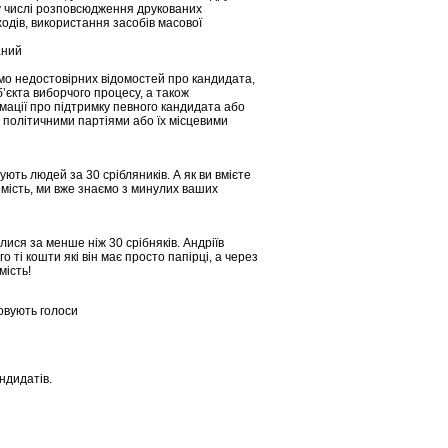
ому числі розповсюдження друкованих
одів, використання засобів масової
аний
о недостовірних відомостей про кандидата,
уб’єкта виборчого процесу, а також
ації про підтримку певного кандидата або
, політичними партіями або їх місцевими
ують людей за 30 срібляників. А як ви вмієте
мість, ми вже знаємо з минулих ваших
ися за менше ніж 30 срібняків. Андріїв
го ті кошти які він має просто папірці, а через
мість!
овують голоси
ндидатів.