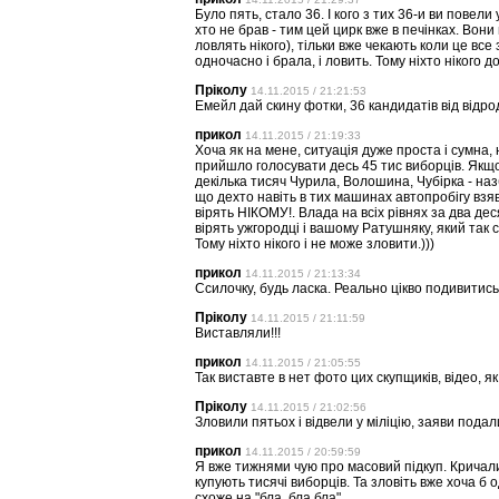
Було пять, стало 36. І кого з тих 36-и ви повели
хто не брав - тим цей цирк вже в печінках. Вони 
ловлять нікого), тільки вже чекають коли це все 
одночасно і брала, і ловить. Тому ніхто нікого до
Пріколу
14.11.2015 / 21:21:53
Емейл дай скину фотки, 36 кандидатів від відро
прикол
14.11.2015 / 21:19:33
Хоча як на мене, ситуація дуже проста і сумна,
прийшло голосувати десь 45 тис виборців. Якщо
декілька тисяч Чурила, Волошина, Чубірка - на
що дехто навіть в тих машинах автопробігу взя
вірять НІКОМУ!. Влада на всіх рівнях за два де
вірять ужгородці і вашому Ратушняку, який так 
Тому ніхто нікого і не може зловити.)))
прикол
14.11.2015 / 21:13:34
Ссилочку, будь ласка. Реально цікво подивитись
Пріколу
14.11.2015 / 21:11:59
Виставляли!!!
прикол
14.11.2015 / 21:05:55
Так виставте в нет фото цих скупщиків, відео, як
Пріколу
14.11.2015 / 21:02:56
Зловили пятьох і відвели у міліцію, заяви подал
прикол
14.11.2015 / 20:59:59
Я вже тижнями чую про масовий підкуп. Кричали 
купують тисячі виборців. Та зловіть вже хоча б 
схоже на "бла, бла бла".