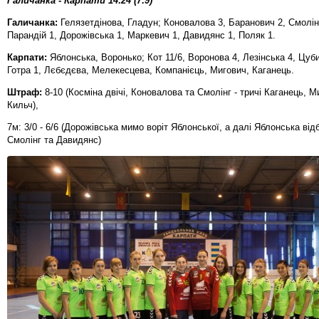
Галичанка - Карпати 14:24 (7:9)
Галичанка:
Гелязетдінова, Гладун; Коновалова 3, Баранович 2, Смолінг
Парандій 1, Дорожівська 1, Маркевич 1, Давидянс 1, Поляк 1.
Карпати:
Яблонська, Воронько; Кот 11/6, Воронова 4, Лезінська 4, Цуби
Готра 1, Лєбєдєва, Мелекесцева, Компанієць, Мигович, Каганець.
Штраф:
8-10 (Косміна двічі, Коновалова та Смолінг - тричі Каганець, М
Кильч),
7м: 3/0 - 6/6 (Дорожівська мимо воріт Яблонської, а далі Яблонська від
Смолінг та Давидянс)