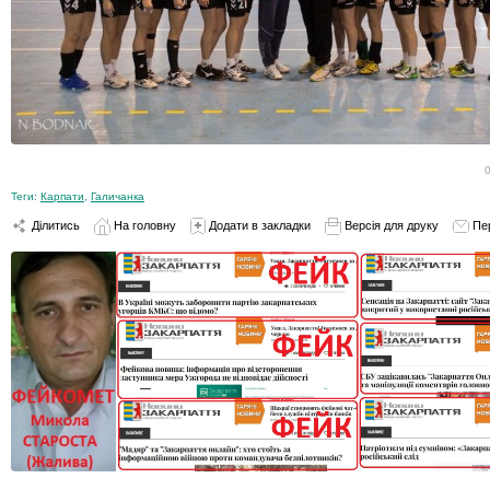
Теги:
Карпати
,
Галичанка
Ділитись
На головну
Додати в закладки
Версія для друку
Пе