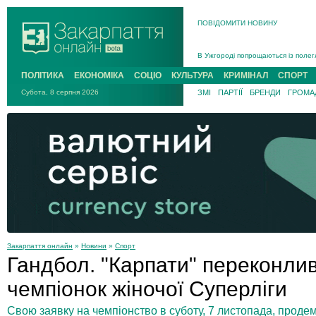
ПОВІДОМИТИ НОВИНУ
Інструктора районного ТЦК на Зак
В Ужгороді попрощаються із полег
В Ужгороді 5 серпня попрощаються
ПОЛІТИКА
ЕКОНОМІКА
СОЦІО
КУЛЬТУРА
КРИМІНАЛ
СПОРТ
Підтвердили загибель захисника і
Субота, 8 серпня 2026
ЗМІ
ПАРТІЇ
БРЕНДИ
ГРОМАД
На війні з рф поліг військовий з 
На Хустщині внаслідок ДТП за уча
Інструктора районного ТЦК на Зак
Закарпаття онлайн
»
Новини
»
Спорт
Гандбол. "Карпати" переконли
чемпіонок жіночої Суперліги
Свою заявку на чемпіонство в суботу, 7 листопада, проде