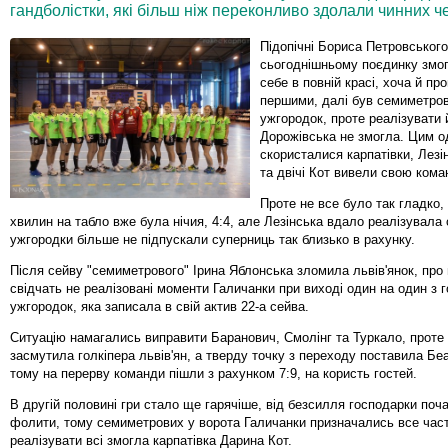
гандболістки, які більш ніж переконливо здолали чинних ч
Підопічні Бориса Петровського
сьогоднішньому поєдинку змо
себе в повній красі, хоча й пр
першими, далі був семиметров
ужгородок, проте реалізувати 
Дорожівська не змогла. Цим о
скористалися карпатівки, Лезі
та двічі Кот вивели свою кома
Проте не все було так гладко,
хвилин на табло вже була нічия, 4:4, але Лезінська вдало реалізувала 
ужгородки більше не підпускали суперниць так близько в рахунку.
Після сейву "семиметрового" Ірина Яблонська зломила львів'янок, про
свідчать не реалізовані моменти Галичанки при виході один на один з 
ужгородок, яка записала в свій актив 22-а сейва.
Ситуацію намагались виправити Баранович, Смолінг та Туркало, проте 
засмутила голкіпера львів'ян, а тверду точку з переходу поставила Бе
тому на перерву команди пішли з рахунком 7:9, на користь гостей.
В другій половині гри стало ще гарячіше, від безсилля господарки поч
фолити, тому семиметрових у ворота Галичанки призначались все част
реалізувати всі змогла карпатівка Дарина Кот.