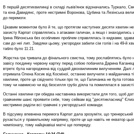
В першій десятихвилинці в складі львів'янок відзначались Туркало, См
та юна Давидянс, проте нестримні Воронова, Цубина та Лезінська вел
до перемоги.
Цікавим моментом було й те, що протягом наступних десяти хвилин н
захисту Карпат справлялись з атаками галичан, а якщо і знаходились 
Ірина Яблонська без особливих проблем справлялась із кидками, здав
сам до неї лип. Завдяки цьому, ужгородки забили сім голів і на 49-й хв
табло було 11:21.
Жорстка гра тривала до фінального свистка, тому рослаблятись було н
завісу поєдинку червону картку перед собою побачила Дарина Каганец
втретє була нагороджена від суддей двохвилинним вилученням. Далі 
отримала Олена Косик від Косміної, останню вилучили з майданчика ті
хвилини, проте це свідчило тільки про те, що Галичанка не була готова
тому чи навмисно чи від безсилля грубо діяла та помилялася в захисті
Останні хвилини гри обидва наставника використали для того, щоб да
гравчиням шанс проявити себе, тому сейвам від "десятикласниці" Єли
нестримно раділи всі гравчині з ужгородської команди.
В підсумку впевнена перемога Карпат дала зрозуміти, що тренерський
рухається у правильному напрямку, проте це ще навіть не екватор цьог
чемпіонату, тому найцікавіші матчі ще попереду.