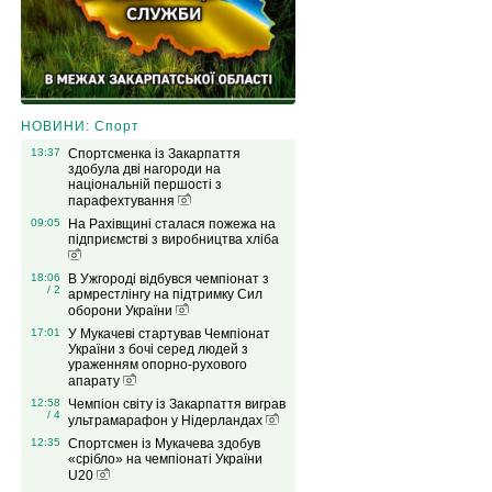
НОВИНИ: Спорт
13:37
Спортсменка із Закарпаття
здобула дві нагороди на
національній першості з
парафехтування
09:05
На Рахівщині сталася пожежа на
підприємстві з виробництва хліба
18:06
В Ужгороді відбувся чемпіонат з
/ 2
армрестлінгу на підтримку Сил
оборони України
17:01
У Мукачеві стартував Чемпіонат
України з бочі серед людей з
ураженням опорно-рухового
апарату
12:58
Чемпіон світу із Закарпаття виграв
/ 4
ультрамарафон у Нідерландах
12:35
Спортсмен із Мукачева здобув
«срібло» на чемпіонаті України
U20