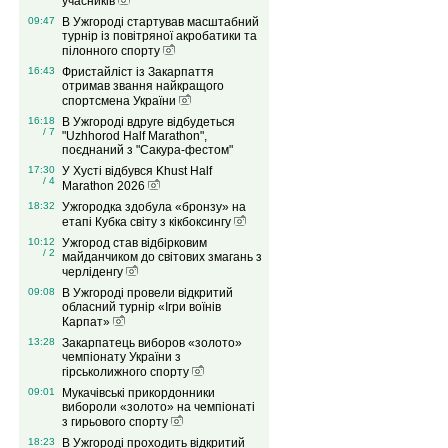
учасників
09:47
В Ужгороді стартував масштабний
турнір із повітряної акробатики та
пілонного спорту
16:43
Фристайліст із Закарпаття
отримав звання найкращого
спортсмена України
16:18
В Ужгороді вдруге відбудеться
/ 7
"Uzhhorod Half Marathon",
поєднаний з "Сакура-фестом"
17:30
У Хусті відбувся Khust Half
/ 4
Marathon 2026
18:32
Ужгородка здобула «бронзу» на
етапі Кубка світу з кікбоксингу
10:12
Ужгород став відбірковим
/ 2
майданчиком до світових змагань з
черліденгу
09:08
В Ужгороді провели відкритий
обласний турнір «Ігри воїнів
Карпат»
13:28
Закарпатець виборов «золото»
чемпіонату України з
гірськолижного спорту
09:01
Мукачівські прикордонники
вибороли «золото» на чемпіонаті
з гирьового спорту
18:23
В Ужгороді проходить відкритий