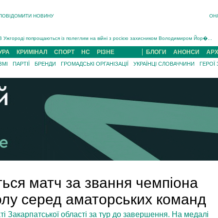
ПОВІДОМИТИ НОВИНУ
ОН
Інструктора районного ТЦК на Закарпатті судитимуть за обвинуваченням у катув...
В Ужгороді попрощаються із полеглим на війні з росією захисником Володимиром Йор�...
В Ужгороді 5 серпня попрощаються із захисником Богданом Югасом, який два роки �...
УРА
КРИМІНАЛ
СПОРТ
НС
РІЗНЕ
БЛОГИ
АНОНСИ
АРХ
Підтвердили загибель захисника із Нанкова на Хустщині Юліана Гербея (ФОТО)[/gree...
ЗМІ
ПАРТІЇ
БРЕНДИ
ГРОМАДСЬКІ ОРГАНІЗАЦІЇ
УКРАЇНЦІ СЛОВАЧЧИНИ
ГЕРОЇ
На війні з рф поліг військовий з Виноградова Ігнат Роздяловський (ФОТО)...
На Хустщині внаслідок ДТП за участі трьох авто постраждали 13 людей (ФОТО)...
Інструктора районного ТЦК на Закарпатті судитимуть за обвинувачен...
ться матч за звання чемпіона
олу серед аматорських команд
ті Закарпатської області за тур до завершення. На медалі