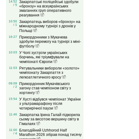
14:52
Закарпатські поліцейські здобули
/ 5
«бронзу» на всеукраїнських
змаганнях груп оперативного
реагування
10:50
Закарпатець виборов «бронзу» на
/ 1
міжнародному турнірі з дронів у
Польщі
16:27
Прикордонники з Мукачева
здобули перемогу на турнірі з міні-
футболу
10:03
У Чопі зустріли українських
борчинь, які тріумфували на
чемпіонаті Європи
11:03
Рятувальники вибороли «золото»
чемпіонату Закарпаття з
легкоатлетичного кросу
09:09
Прикордонник Мукачівського
/ 2
загону став чемпіоном світу з
хортингу
15:54
У Хусті відбувся чемпіонат України
з ультрамарафону після
чотирирічної паузи
11:46
Закарпатка Ірина Галай підкорила
сьому за висотою вершину світу в
Гімалаях
11:00
Благодійний Uzhhorod Half
/ 4
Marathon 2026 зібрав понад тисячу