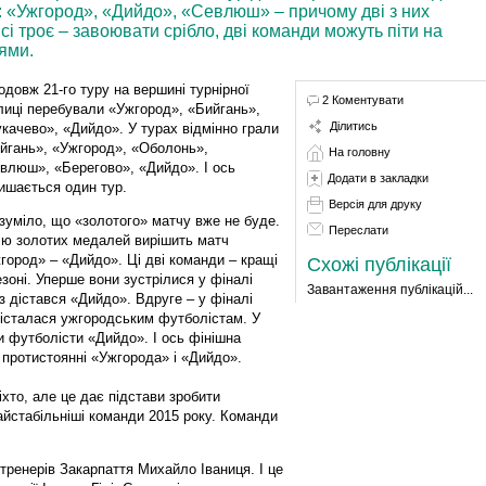
: «Ужгород», «Дийдо», «Севлюш» – причому дві з них
і троє – завоювати срібло, дві команди можуть піти на
ями.
одовж 21-го туру на вершині турнірної
2 Коментувати
лиці перебували «Ужгород», «Бийгань»,
Ділитись
качево», «Дийдо». У турах відмінно грали
йгань», «Ужгород», «Оболонь»,
На головну
влюш», «Берегово», «Дийдо». І ось
Додати в закладки
ишається один тур.
Версія для друку
зуміло, що «золотого» матчу вже не буде.
Переслати
ю золотих медалей вирішить матч
город» – «Дийдо». Ці дві команди – кращі
Схожі публікації
езоні. Уперше вони зустрілися у фіналі
Завантаження публікацій...
з дістався «Дийдо». Вдруге – у фіналі
дісталася ужгородським футболістам. У
и футболісти «Дийдо». І ось фінішна
 протистоянні «Ужгорода» і «Дийдо».
іхто, але це дає підстави зробити
айстабільніші команди 2015 року. Команди
тренерів Закарпаття Михайло Іваниця. І це