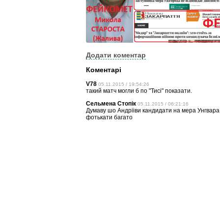
Додати коментар
Коментарі
V78
05.11.2015 / 19:54:26
такий матч могли б по "Тисі" показати.
Сельмена Стопік
05.11.2015 / 06:21:16
Думаву шо Андрііви кандидати на мера Унгвара б
фотькати багато