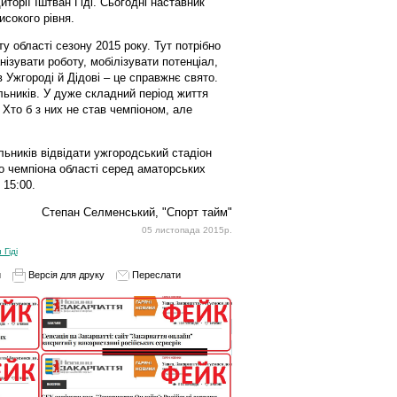
торії Іштван Гіді. Сьогодні наставник
исокого рівня.
у області сезону 2015 року. Тут потрібно
ізувати роботу, мобілізувати потенціал,
в Ужгороді й Дідові – це справжнє свято.
льників. У дуже складний період життя
 Хто б з них не став чемпіоном, але
ьників відвідати ужгородський стадіон
го чемпіона області серед аматорських
 15:00.
Степан Селменський, "Спорт тайм"
05 листопада 2015р.
 Гіді
и
Версія для друку
Переслати