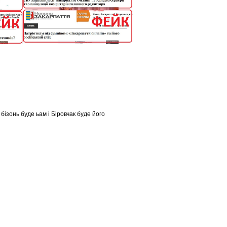
ізонь буде ьам і Біровчак буде його