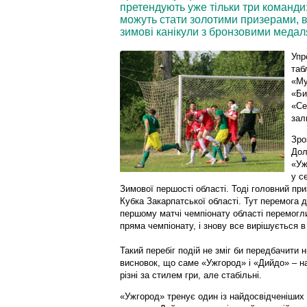
претендують уже тільки три команди
можуть стати золотими призерами, вс
зимові канікули з бронзовими медал
Упр
таб
«Му
«Би
«Се
зал
Зро
Дол
«Уж
у с
Зимової першості області. Тоді головний при
Кубка Закарпатської області. Тут перемога 
першому матчі чемпіонату області перемогл
пряма чемпіонату, і знову все вирішується в
Такий перебіг подій не зміг би передбачити н
висновок, що саме «Ужгород» і «Дийдо» – н
різні за стилем гри, але стабільні.
«Ужгород» тренує один із найдосвідченіших 