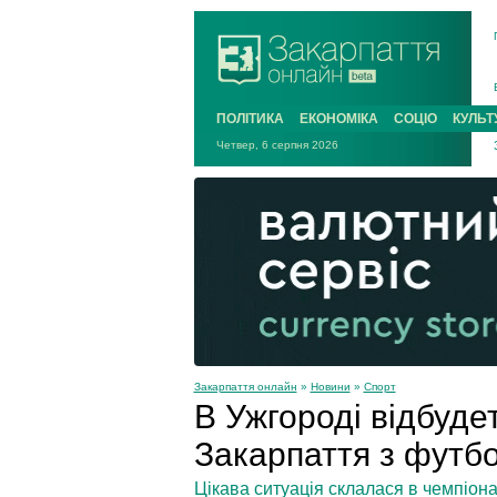
ПОЛІТИКА
ЕКОНОМІКА
СОЦІО
КУЛЬТ
Четвер, 6 серпня 2026
Закарпаття онлайн
»
Новини
»
Спорт
В Ужгороді відбуде
Закарпаття з футб
Цікава ситуація склалася в чемпіона