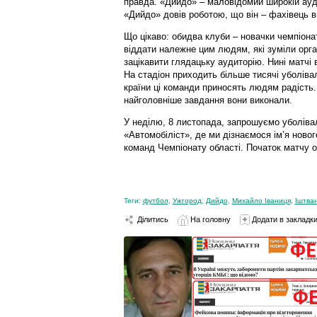
правда. «Дийдо» – маловідомий широкій ауди
«Дийдо» довів роботою, що він – фахівець в
Що цікаво: обидва клуби – новачки чемпіонат
віддати належне цим людям, які зуміли орган
зацікавити глядацьку аудиторію. Нині матчі 
На стадіон приходить більше тисячі уболіва
країни ці команди приносять людям радість.
найголовніше завдання вони виконали.
У неділю, 8 листопада, запрошуємо уболівал
«Автомобіліст», де ми дізнаємося ім’я ново
команд Чемпіонату області. Початок матчу о
Теги:
футбол
,
Ужгород
,
Дийдо
,
Михайло Іваниця
,
Іштван
Ділитись
На головну
Додати в закладк