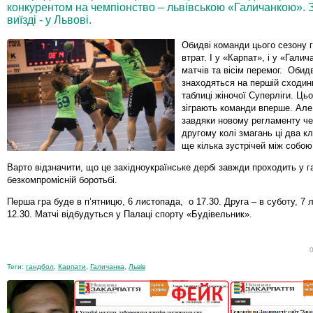
конкурентом на чемпіонство – львівською «Галичанкою». З
виїзді - у Львові.
Обидві команди цього сезону 
втрат. І у «Карпат», і у «Галич
матчів та вісім перемог. Обид
знаходяться на першій сходинц
таблиці жіночої Суперліги. Ць
зіграють команди вперше. Але
завдяки новому регламенту че
другому колі змагань ці два к
ще кілька зустрічей між собою
Варто відзначити, що це західноукраїнське дербі завжди проходить у г
безкомпромісній боротьбі.
Перша гра буде в п’ятницю, 6 листопада, о 17.30. Друга – в суботу, 7 
12.30. Матчі відбудуться у Палаці спорту «Будівельник».
Теги:
гандбол
,
Карпати
,
Галичанка
,
Львів