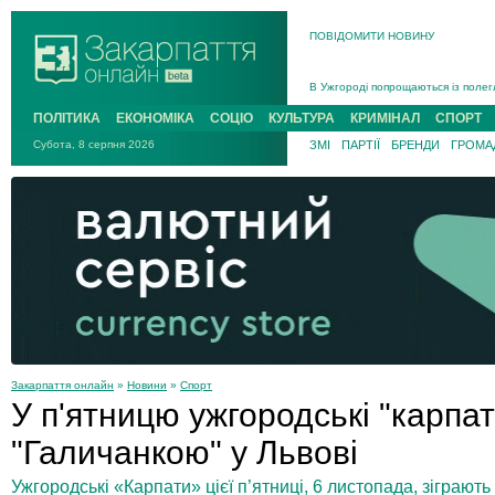
ПОВІДОМИТИ НОВИНУ
Інструктора районного ТЦК на Зак
В Ужгороді попрощаються із полег
В Ужгороді 5 серпня попрощаються
ПОЛІТИКА
ЕКОНОМІКА
СОЦІО
КУЛЬТУРА
КРИМІНАЛ
СПОРТ
Підтвердили загибель захисника і
Субота, 8 серпня 2026
ЗМІ
ПАРТІЇ
БРЕНДИ
ГРОМАД
На війні з рф поліг військовий з 
На Хустщині внаслідок ДТП за уча
Інструктора районного ТЦК на Зак
Закарпаття онлайн
»
Новини
»
Спорт
У п'ятницю ужгородські "карпаті
"Галичанкою" у Львові
Ужгородські «Карпати» цієї п’ятниці, 6 листопада, зіграют