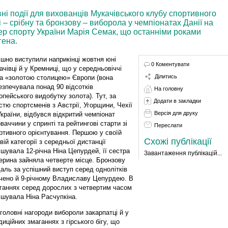
ні події для вихованців Мукачівського клубу спортивного
– срібну та бронзову – виборола у чемпіонатах Данії на
тер спорту України Марія Семак, що останніми роками
гена.
ішно виступили наприкінці жовтня юні
0 Коментувати
ачівці й у Кремниці, що у середньовіччі
Ділитись
а «золотою столицею» Європи (вона
езпечувала понад 90 відсотків
На головну
опейського видобутку золота). Тут, за
Додати в закладки
стю спортсменів з Австрії, Угорщини, Чехії
Версія для друку
України, відбувся відкритий чемпіонат
ваччини у спринті та рейтингові старти зі
Переслати
ртивного орієнтування. Першою у своїй
Схожі публікації
овій категорії з середньої дистанції
ішувала 12-річна Ніна Цепурдей, її сестра
Завантаження публікацій...
ерина зайняла четверте місце. Бронзову
аль за успішний виступ серед однолітків
чено й 9-річному Владиславу Цепурдею. В
ганнях серед дорослих з четвертим часом
ішувала Ніна Расчупкіна.
 головні нагороди вибороли закарпатці й у
диційних змаганнях з гірського бігу, що