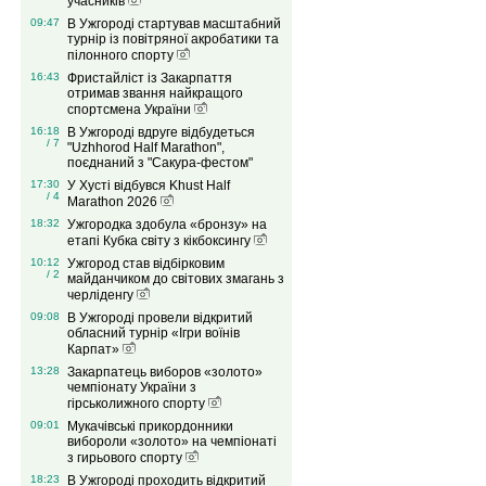
учасників
09:47
В Ужгороді стартував масштабний
турнір із повітряної акробатики та
пілонного спорту
16:43
Фристайліст із Закарпаття
отримав звання найкращого
спортсмена України
16:18
В Ужгороді вдруге відбудеться
/ 7
"Uzhhorod Half Marathon",
поєднаний з "Сакура-фестом"
17:30
У Хусті відбувся Khust Half
/ 4
Marathon 2026
18:32
Ужгородка здобула «бронзу» на
етапі Кубка світу з кікбоксингу
10:12
Ужгород став відбірковим
/ 2
майданчиком до світових змагань з
черліденгу
09:08
В Ужгороді провели відкритий
обласний турнір «Ігри воїнів
Карпат»
13:28
Закарпатець виборов «золото»
чемпіонату України з
гірськолижного спорту
09:01
Мукачівські прикордонники
вибороли «золото» на чемпіонаті
з гирьового спорту
18:23
В Ужгороді проходить відкритий