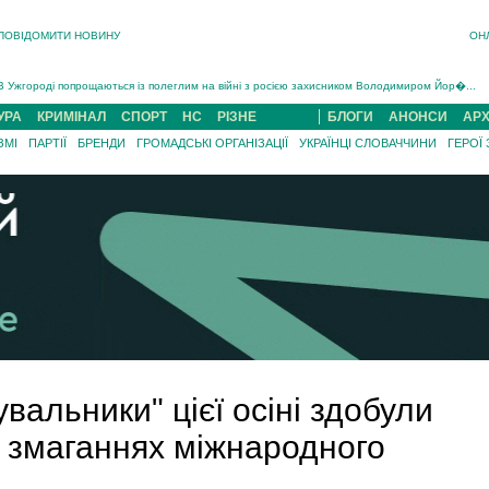
ПОВІДОМИТИ НОВИНУ
ОН
Інструктора районного ТЦК на Закарпатті судитимуть за обвинуваченням у катув...
В Ужгороді попрощаються із полеглим на війні з росією захисником Володимиром Йор�...
В Ужгороді 5 серпня попрощаються із захисником Богданом Югасом, який два роки �...
УРА
КРИМІНАЛ
СПОРТ
НС
РІЗНЕ
БЛОГИ
АНОНСИ
АРХ
Підтвердили загибель захисника із Нанкова на Хустщині Юліана Гербея (ФОТО)[/gree...
На війні з рф поліг військовий з Виноградова Ігнат Роздяловський (ФОТО)...
ЗМІ
ПАРТІЇ
БРЕНДИ
ГРОМАДСЬКІ ОРГАНІЗАЦІЇ
УКРАЇНЦІ СЛОВАЧЧИНИ
ГЕРОЇ
На Хустщині внаслідок ДТП за участі трьох авто постраждали 13 людей (ФОТО)...
Інструктора районного ТЦК на Закарпатті судитимуть за обвинувачен...
увальники" цієї осіні здобули
 змаганнях міжнародного