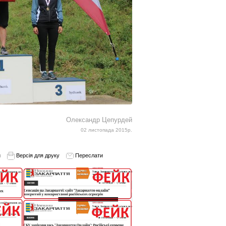
Олександр Цепурдей
02 листопада 2015р.
и
Версія для друку
Переслати