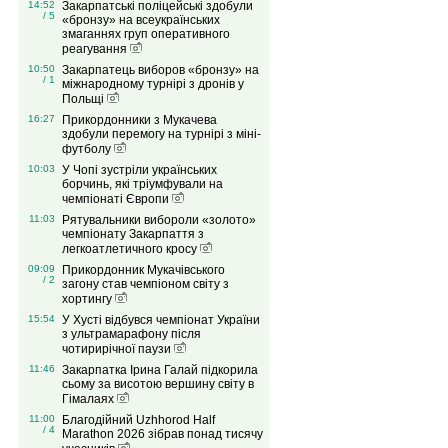
14:52
Закарпатські поліцейські здобули
/ 5
«бронзу» на всеукраїнських
змаганнях груп оперативного
реагування
10:50
Закарпатець виборов «бронзу» на
/ 1
міжнародному турнірі з дронів у
Польщі
16:27
Прикордонники з Мукачева
здобули перемогу на турнірі з міні-
футболу
10:03
У Чопі зустріли українських
борчинь, які тріумфували на
чемпіонаті Європи
11:03
Рятувальники вибороли «золото»
чемпіонату Закарпаття з
легкоатлетичного кросу
09:09
Прикордонник Мукачівського
/ 2
загону став чемпіоном світу з
хортингу
15:54
У Хусті відбувся чемпіонат України
з ультрамарафону після
чотирирічної паузи
11:46
Закарпатка Ірина Галай підкорила
сьому за висотою вершину світу в
Гімалаях
11:00
Благодійний Uzhhorod Half
/ 4
Marathon 2026 зібрав понад тисячу