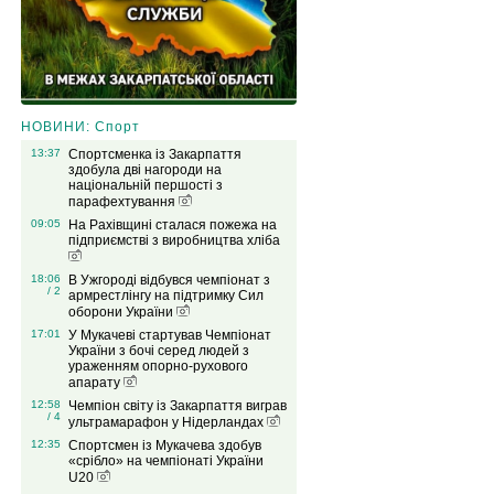
НОВИНИ: Спорт
13:37
Спортсменка із Закарпаття
здобула дві нагороди на
національній першості з
парафехтування
09:05
На Рахівщині сталася пожежа на
підприємстві з виробництва хліба
18:06
В Ужгороді відбувся чемпіонат з
/ 2
армрестлінгу на підтримку Сил
оборони України
17:01
У Мукачеві стартував Чемпіонат
України з бочі серед людей з
ураженням опорно-рухового
апарату
12:58
Чемпіон світу із Закарпаття виграв
/ 4
ультрамарафон у Нідерландах
12:35
Спортсмен із Мукачева здобув
«срібло» на чемпіонаті України
U20