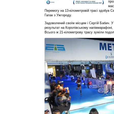
про
мас
Перемогу на 13-кілометровій трасі здобув Се
Гапак з Ужгороду.
Задоволений своїм місцем і Сергій Бабич. У с
результат на Королівському напівмарафоні,
Всього ж 21-кілометрову трасу зуміли подол