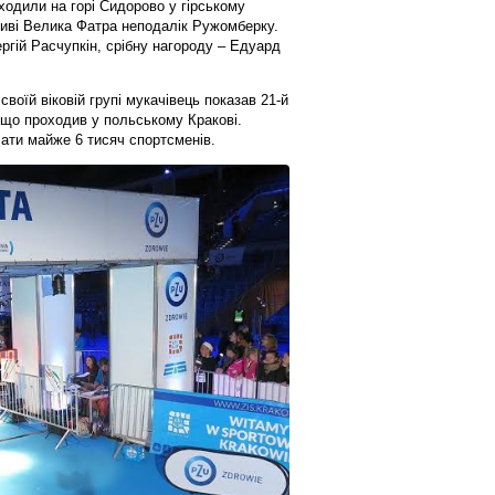
ходили на горі Сидорово у гірському
иві Велика Фатра неподалік Ружомберку.
ргій Расчупкін, срібну нагороду – Едуард
воїй віковій групі мукачівець показав 21-й
 що проходив у польському Кракові.
ати майже 6 тисяч спортсменів.