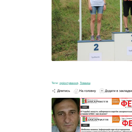
Теги:
орієнтування
,
Товаиш
Ділитись
На головну
Додати в закладк