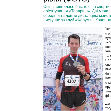
Осінь виявилася багатою на спортив
орієнтування «Товариш». Дві медалі 
середній та довгій дистанціях майс
виступає за клуб «Фарум» з Копенга
Усп
мук
бул
заб
євр
уча
та 
Сло
спо
вік
фін
Кат
мед
вру
зма
фін
Дві
тра