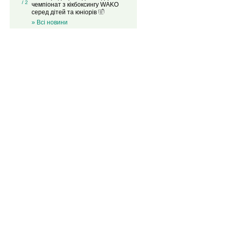
/ 2
чемпіонат з кікбоксингу WAKO
серед дітей та юніорів
» Всі новини