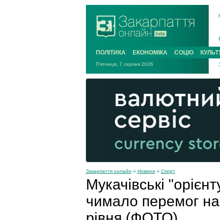
ПОЛІТИКА
ЕКОНОМІКА
СОЦІО
КУЛЬТ
П'ятниця, 7 серпня 2026
Закарпаття онлайн
»
Новини
»
Спорт
Мукачівські "орієнт
чимало перемог на
рівня (ФОТО)