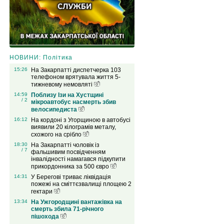
НОВИНИ: Політика
15:26
На Закарпатті диспетчерка 103
телефоном врятувала життя 5-
тижневому немовляті
14:59
Поблизу Ізи на Хустщині
/ 2
мікроавтобус насмерть збив
велосипедиста
16:12
На кордоні з Угорщиною в автобусі
виявили 20 кілограмів металу,
схожого на срібло
18:30
На Закарпатті чоловік із
/ 7
фальшивим посвідченням
інвалідності намагався підкупити
прикордонника за 500 євро
14:31
У Берегові триває ліквідація
пожежі на сміттєзвалищі площею 2
гектари
13:34
На Ужгородщині вантажівка на
смерть збила 71-річного
пішохода