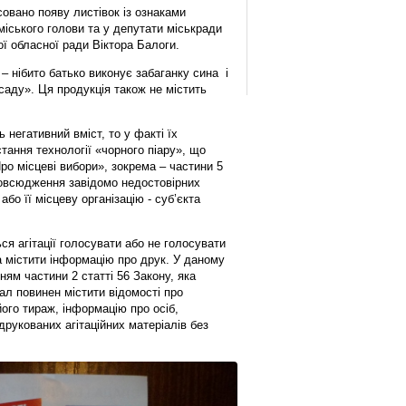
совано появу листівок із ознаками
міського голови та у депутати міськради
ї обласної ради Віктора Балоги.
– нібито батько виконує забаганку сина і
саду». Ця продукція також не містить
ь негативний вміст, то у факті їх
ання технології «чорного піару», що
ро місцеві вибори», зокрема – частини 5
повсюдження завідомо недостовірних
бо її місцеву організацію - суб’єкта
ся агітації голосувати або не голосувати
а містити інформацію про друк. У даному
ям частини 2 статті 56 Закону, яка
ал повинен містити відомості про
ого тираж, інформацію про осіб,
рукованих агітаційних матеріалів без