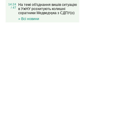
14:24
На темі об'єднання вишів ситуацію
/ 47
в УжНУ розхитують колишні
соратники Медведчука з СДПУ(о)
» Всі новини