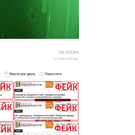
ГМ ОПОРА
07 жовтня 2015р.
и
Версія для друку
Переслати