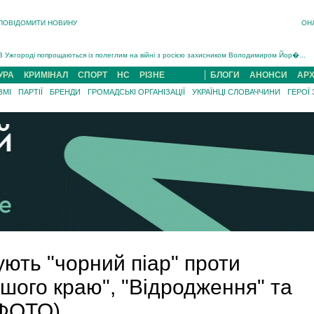
ПОВІДОМИТИ НОВИНУ
ОН
Інструктора районного ТЦК на Закарпатті судитимуть за обвинуваченням у катув...
В Ужгороді попрощаються із полеглим на війні з росією захисником Володимиром Йор�...
В Ужгороді 5 серпня попрощаються із захисником Богданом Югасом, який два роки �...
Підтвердили загибель захисника із Нанкова на Хустщині Юліана Гербея (ФОТО)[/gree...
УРА
КРИМІНАЛ
СПОРТ
НС
РІЗНЕ
БЛОГИ
АНОНСИ
АРХ
На війні з рф поліг військовий з Виноградова Ігнат Роздяловський (ФОТО)...
ЗМІ
ПАРТІЇ
БРЕНДИ
ГРОМАДСЬКІ ОРГАНІЗАЦІЇ
УКРАЇНЦІ СЛОВАЧЧИНИ
ГЕРОЇ
На Хустщині внаслідок ДТП за участі трьох авто постраждали 13 людей (ФОТО)...
Інструктора районного ТЦК на Закарпатті судитимуть за обвинувачен...
ують "чорний піар" проти
ашого краю", "Відродження" та
(ФОТО)