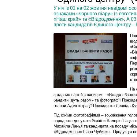
У ніч із 01 на 02 жовтня невідомі о
ознаками «чорного піару» із логоти
«Наш край» та «Відродження». А 03 
проти кандидатів Єдиного Центру – В
Поя
щод
«Со
«Ві
заф
Пер
роз
скр
сті
На 
згаданих партій з написом – «Влада і банди
бандити ідуть разом» та фотографії Президе
голови Адміністрації Президента Леоніда К
Під їхніми фотографіями – зображення голо
народного депутати України Валерія Пацкана
Михайла Ланья та кандидата на посаду міськ
«Відродження» Івана Чубирко. Продукція не