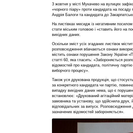
3 жовтня у місті Мукачево на вулицях зафік
«чорного піару» проти кандидата на посаду 
Андрія Балоги та кандидата до Закарпатсько
На листівках месидж із негативним посилом 
стати міським головою і «ставить його на по
вихідних даних.
Оскільки зміст усіх згаданих листівок містит
розповсюдження вбачаються ознаки використ
містить ознаки порушення Закону України «П
статті 60, яка гласить: «Забороняється роз
відомостей про кандидата, політичну партію а
виборчого процесу».
Також уся друкована продукція, що стосуєть
за конкретного кандидата чи партію, повинн
випадку вихідних даних нема, що є порушенн
встановлює: «Друкований агітаційний матері
замовника та установу, що здійснила друк, й
відповідальних за випуск. Розповсюдження д
зазначених відомостей забороняється».