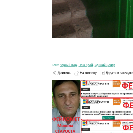
Теги:
чорний піар
,
Наш Край
,
Єдиний центр
Ділитись
На головну
Додати в закладк