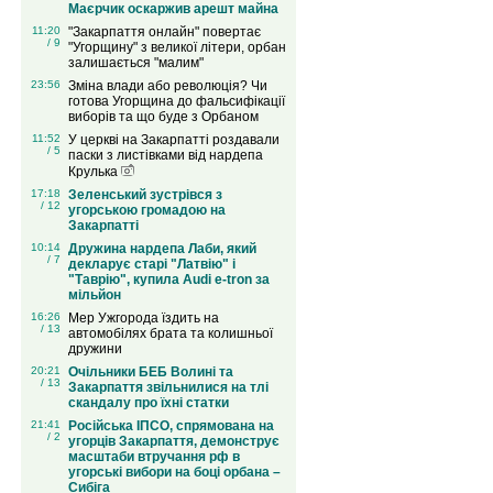
Маєрчик оскаржив арешт майна
11:20
"Закарпаття онлайн" повертає
/ 9
"Угорщину" з великої літери, орбан
залишається "малим"
23:56
Зміна влади або революція? Чи
готова Угорщина до фальсифікації
виборів та що буде з Орбаном
11:52
У церкві на Закарпатті роздавали
/ 5
паски з листівками від нардепа
Крулька
17:18
Зеленський зустрівся з
/ 12
угорською громадою на
Закарпатті
10:14
Дружина нардепа Лаби, який
/ 7
декларує старі "Латвію" і
"Таврію", купила Audi e-tron за
мільйон
16:26
Мер Ужгорода їздить на
/ 13
автомобілях брата та колишньої
дружини
20:21
Очільники БЕБ Волині та
/ 13
Закарпаття звільнилися на тлі
скандалу про їхні статки
21:41
Російська ІПСО, спрямована на
/ 2
угорців Закарпаття, демонструє
масштаби втручання рф в
угорські вибори на боці орбана –
Сибіга