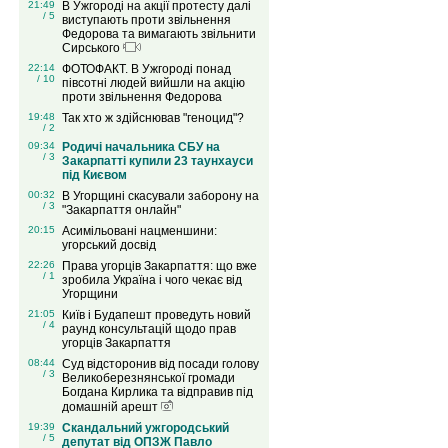
21:49
В Ужгороді на акції протесту далі
/ 5
виступають проти звільнення
Федорова та вимагають звільнити
Сирського
22:14
ФОТОФАКТ. В Ужгороді понад
/ 10
півсотні людей вийшли на акцію
проти звільнення Федорова
19:48
Так хто ж здійснював "геноцид"?
/ 2
09:34
Родичі начальника СБУ на
/ 3
Закарпатті купили 23 таунхауси
під Києвом
00:32
В Угорщині скасували заборону на
/ 3
"Закарпаття онлайн"
20:15
Асимільовані нацменшини:
угорський досвід
22:26
Права угорців Закарпаття: що вже
/ 1
зробила Україна і чого чекає від
Угорщини
21:05
Київ і Будапешт проведуть новий
/ 4
раунд консультацій щодо прав
угорців Закарпаття
08:44
Суд відсторонив від посади голову
/ 3
Великоберезнянської громади
Богдана Кирлика та відправив під
домашній арешт
19:39
Скандальний ужгородський
/ 5
депутат від ОПЗЖ Павло