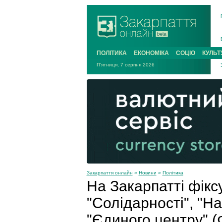
ПОЛІТИКА
ЕКОНОМІКА
СОЦІО
КУЛЬТ
П'ятниця, 7 серпня 2026
Закарпаття онлайн
»
Новини
»
Політика
На Закарпатті фікс
"Солідарності", "Н
"Єдиного центру" 