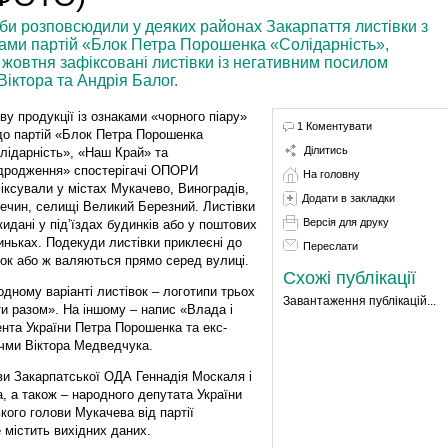
соби розповсюдили у деяких районах Закарпаття листівки з
пами партій «Блок Петра Порошенка «Солідарність»,
жовтня зафіксовані листівки із негативним посилом
іктора та Андрія Балог.
ву продукції із ознаками «чорного піару»
1 Коментувати
о партій «Блок Петра Порошенка
Ділитись
лідарність», «Наш Край» та
дродження» спостерігачі ОПОРИ
На головну
іксували у містах Мукачево, Виноградів,
Додати в закладки
ечин, селищі Великий Березний. Листівки
Версія для друку
кидані у під’їздах будинків або у поштових
иньках. Подекуди листівки приклеєні до
Переслати
нок або ж валяються прямо серед вулиці.
Схожі публікації
одному варіанті листівок – логотипи трьох
Завантаження публікацій...
ти разом». На іншому – напис «Влада і
нта України Петра Порошенка та екс-
учми Віктора Медведчука.
ви Закарпатської ОДА Геннадія Москаля і
, а також – народного депутата України
ого голови Мукачева від партії
 містить вихідних даних.