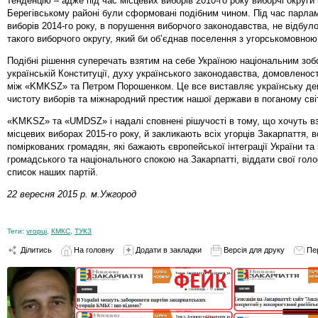
тенденцію – адже під час місцевих виборів 2010-го року виборчі округи 
Берегівському районі були сформовані подібним чином. Під час парла
виборів 2014-го року, в порушення виборчого законодавства, не відбул
такого виборчого округу, який би об’єднав поселення з угорськомовною
Подібні рішення суперечать взятим на себе Україною національним зоб
українській Конституції, духу українського законодавства, домовлено
між «KMKSZ» та Петром Порошенком. Це все виставляє українську де
чистоту виборів та міжнародний престиж нашої держави в поганому світ
«KMKSZ» та «UMDSZ» і надалі сповнені рішучості в тому, що хочуть вз
місцевих виборах 2015-го року, й закликають всіх угорців Закарпаття, в
поміркованих громадян, які бажають європейської інтеграції України т
громадського та національного спокою на Закарпатті, віддати свої гол
список наших партій.
22 вересня 2015 р. м.Ужгород
Теги:
угорці
,
КМКС
,
ТУКЗ
Ділитись
На головну
Додати в закладки
Версія для друку
Пе