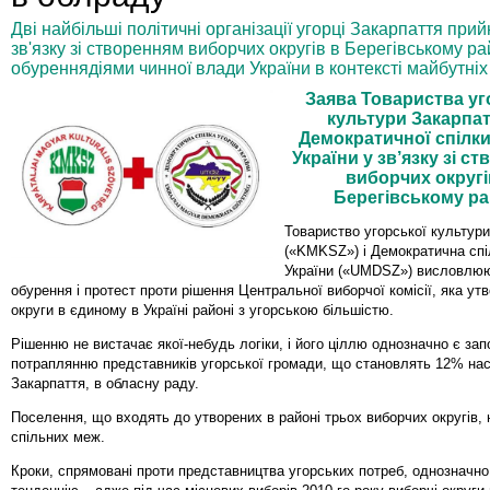
Дві найбільші політичні організації угорці Закарпаття при
зв'язку зі створенням виборчих округів в Берегівському ра
обуреннядіями чинної влади України в контексті майбутніх
Заява Товариства уг
культури Закарпат
Демократичної спілки
України у зв’язку зі с
виборчих округі
Берегівському ра
Товариство угорської культур
(«KMKSZ») і Демократична спі
України («UMDSZ») висловлю
обурення і протест проти рішення Центральної виборчої комісії, яка ут
округи в єдиному в Україні районі з угорською більшістю.
Рішенню не вистачає якої-небудь логіки, і його ціллю однозначно є зап
потраплянню представників угорської громади, що становлять 12% на
Закарпаття, в обласну раду.
Поселення, що входять до утворених в районі трьох виборчих округів,
спільних меж.
Кроки, спрямовані проти представництва угорських потреб, однозначно