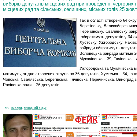
виборів депутатів місцевих рад при проведенні чергових 
місцевих рад та сільських, селищних, міських голів 25 жовт
Так в області створено 64 округ
Берегівську, Великоберезнянсь
Перечинську, Свалявську рай
обиратимуть депутатів у 34 ок
Хустську, Ужгородську, Рахівс
райради обиратимуть депутатів
Воловецька райрада матиме 26
Мукачівська – 39, Тячівська – 
Ужгородська та Мукачівська мі
матимуть, згідно створених округів по 36 депутатів, Хустська – 34, Ірш
Чопська, Свалявська, Берегівська, Тячівська, Перечинська, Виноградів
Рахівська ради – 26 депутатів.
Теги:
вибори
,
виборчий округ