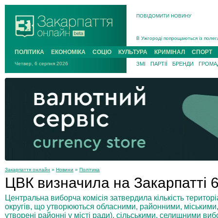
ПОВІДОМИТИ НОВИНУ
Інструктора районного ТЦК на Зак
В Ужгороді попрощаються із полег
В Ужгороді 5 серпня попрощаються
ПОЛІТИКА
ЕКОНОМІКА
СОЦІО
КУЛЬТУРА
КРИМІНАЛ
СПОРТ
Підтвердили загибель захисника і
Четвер, 6 серпня 2026
ЗМІ
ПАРТІЇ
БРЕНДИ
ГРОМАД
На війні з рф поліг військовий з 
На Хустщині внаслідок ДТП за уча
Інструктора районного ТЦК на Зак
Закарпаття онлайн
»
Новини
»
Політика
ЦВК визначила на Закарпатті 6
Центральна виборча комісія затвердила кількість терито
округів, що утворюються обласними, районними, міськими, 
утворені районні у місті ради), сільськими, селищними виб