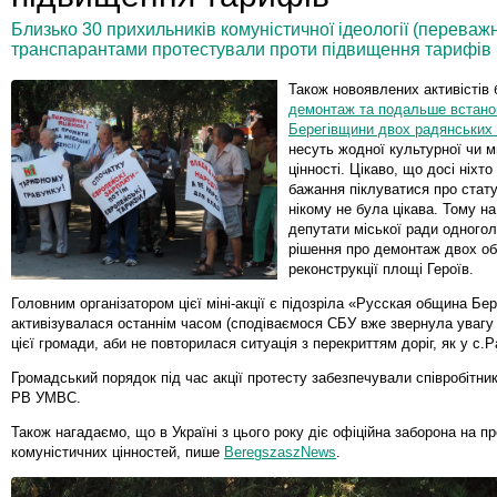
Близько 30 прихильників комуністичної ідеології (переважн
транспарантами протестували проти підвищення тарифів н
Також новоявлених активістів
демонтаж та подальше встано
Берегівщини двох радянських 
несуть жодної культурної чи м
цінності. Цікаво, що досі ніхт
бажання піклуватися про статуї
нікому не була цікава. Тому на
депутати міської ради одного
рішення про демонтаж двох об
реконструкції площі Героїв.
Головним організатором цієї міні-акції є підозріла «Русская община Бе
активізувалася останнім часом (сподіваємося СБУ вже звернула увагу 
цієї громади, аби не повторилася ситуація з перекриттям доріг, як у с.
Громадський порядок під час акції протесту забезпечували співробітни
РВ УМВС.
Також нагадаємо, що в Україні з цього року діє офіційна заборона на п
комуністичних цінностей, пише
BeregszaszNews
.