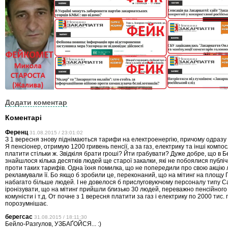
Додати коментар
Коментарі
Ференц
31.08.2015 / 23:01:02
З 1 вересня знову піднімаються тарифи на електроенергію, причому одразу 
Я пенсіонер, отримую 1200 гривень пенсії, а за газ, електрику та інші компо
платити стільки ж. Звідкіля брати гроші? Йти грабувати? Дуже добре, що в Б
знайшлося кілька десятків людей ще старої закалки, які не побоялися публі
проти таких тарифів. Одна їхня помилка, що не попередили про свою акцію 
рекламували її. Бо якщо б зробили це, переконаний, що на мітинг на площу 
набагато більше людей. І не довелося б прислуговуючому персоналу типу С
іронізувати, що на мітинг прийшли близько 30 людей, переважно пенсійного 
комуністи і т.д. От почне з 1 вересня платити за газ і електрику по 2000 тис. 
порозумнішає.
берегсас
31.08.2015 / 18:11:30
Бейло-Разгулов, УЗБАҐОЙСЯ... :)