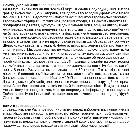
Бейло, учасник акції
31.08.2015 / 17:35:31
Де ви тут шановні побачили "Русский мир". Зібралися однодумці, щоб висло
громадянську позицію. Я, угорець, але досконало володію українською мово
люблю її. На першему фото тримаю плакат "Спочатку європейськи зарплати 
європейськи тарифи!". От, така моя, позиція угорця, а за духом - демократа.Б
пропрацював у закладі культури, звідси й знання мови, тому не автору цього
який передрукував ваш поважний сайт, вирішувати долю цих двох пам*ятників
не була створенаекспертна комісія із фахівців, яка б надала свої рекомендаці
Не було й громадського обговорення, адже багато мешканців Берегова,в тому 
вважають демонтувати їх не варто. Бажаєте призвіща. Отож, директор музе
Шепа, краєзнавець та історик Й. Чоболя, автор цих рядків та багато, багато 
співітчизників. Ми, вважаємо, що це може привести до суспільної напруги. 
місті ще живуть ветерани тої війни та їх родичі.Тим паче, міські депутати, п
рішення без відповідальної процедури, наприклад,не обговорювалося це п
профільній комісії. До речі, завтра на 20% підвищать тарифи на електроенер
тут чубитися, влада надіває нам черговий зашморг на шию. Тут багато слів 
проти Валерія Разгулова, якого я знаю понад 30-ти років. Так, от, він етнічни
дослідив й перший опублікував статью про долю пам*ятника жертвам І світово
його словами, незаконно розібрали у 1945 році. І запропонував його віднови
багато цікавих публікацій, але головні,вважаю,викривання корупційних, при
схем. За це його поважаю, за сміливість й безкомпромісність. Влада та при
мстить йому, як наслідок з*явилась ця неправдива інформація, спочатку на 
Бабяка, а потім на інших сайтах, написана на замовлення господарів, "футб
Сільченко.
вимоги
30.08.2015 / 18:02:41
справедливі, але Разгулов постійно тільки перед виборами виставляє якісь 
влади.Якщо він за народ,то постійно потрібно перейматися проблемами жите
перед виборами ставити собі галочку.На рахунок па"ятників-чому комуністи 
ними навіть перед святами,а тепер згадали.Я рахую монументи країні-агресо
нашому центральному парку.А хто мітингував ....без коментарів!!!