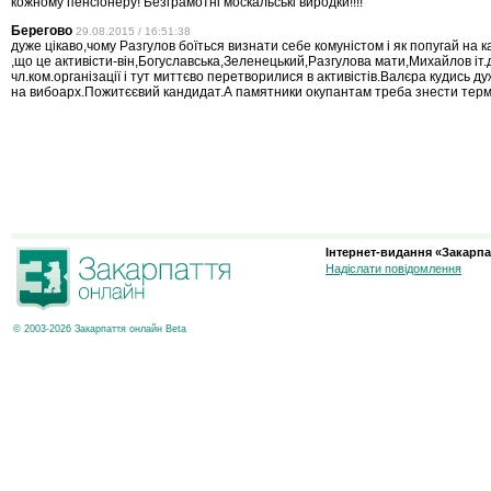
кожному пенсіонеру! Безграмотні москальські виродки!!!!
Берегово
29.08.2015 / 16:51:38
дуже цікаво,чому Разгулов боїться визнати себе комуністом і як попугай на 
,що це активісти-він,Богуславська,Зеленецький,Разгулова мати,Михайлов іт.д
чл.ком.організації і тут миттєво перетворилися в активістів.Валєра кудись д
на вибоарх.Пожитєєвий кандидат.А памятники окупантам треба знести терм
Інтернет-видання «Закарпа
Надіслати повідомлення
© 2003-2026 Закарпаття онлайн Beta