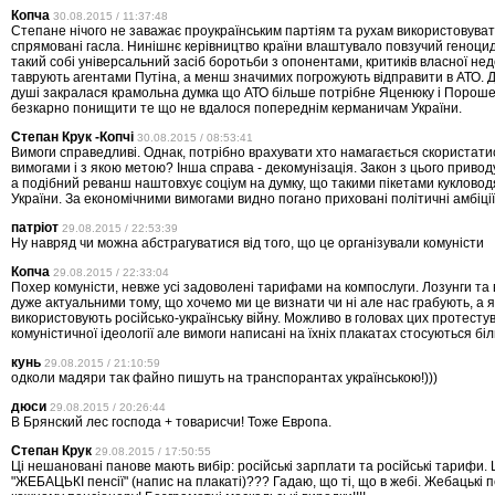
Копча
30.08.2015 / 11:37:48
Степане нічого не заважає проукраїнським партіям та рухам використовува
спрямовані гасла. Нинішнє керівництво країни влаштувало повзучий геноци
такий собі універсальний засіб боротьби з опонентами, критиків власної нед
таврують агентами Путіна, а менш значимих погрожують відправити в АТО. Д
душі закралася крамольна думка що АТО більше потрібне Яценюку і Порош
безкарно понищити те що не вдалося попереднім керманичам України.
Степан Крук -Копчі
30.08.2015 / 08:53:41
Вимоги справедливі. Однак, потрібно врахувати хто намагається скористат
вимогами і з якою метою? Інша справа - декомунізація. Закон з цього приво
а подібний реванш наштовхує соціум на думку, що такими пікетами кукловодя
України. За економічними вимогами видно погано приховані політичні амбіції
патріот
29.08.2015 / 22:53:39
Ну навряд чи можна абстрагуватися від того, що це організували комуністи
Копча
29.08.2015 / 22:33:04
Похер комуністи, невже усі задоволені тарифами на компослуги. Лозунги та 
дуже актуальними тому, що хочемо ми це визнати чи ні але нас грабують, а я
використовують російсько-українську війну. Можливо в головах цих протесту
комуністичної ідеології але вимоги написані на їхніх плакатах стосуються біл
кунь
29.08.2015 / 21:10:59
одколи мадяри так файно пишуть на транспорантах українською!)))
дюси
29.08.2015 / 20:26:44
В Брянский лес господа + товарисчи! Тоже Европа.
Степан Крук
29.08.2015 / 17:50:55
Ці нешановані панове мають вибір: російські зарплати та російські тарифи.
"ЖЕБАЦЬКІ пенсії" (напис на плакаті)??? Гадаю, що ті, що в жебі. Жебацькі 