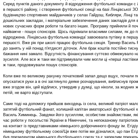
Серед пунктів даного документу й відродження футбольної команди с Л
в першості району, і створення футбольної секції на базі Лінцівської З
будівництво спортивних майданчиків у селах Гайдош, Кибляри, Лінці та
дошкільних закладах, і матеріальне забезпечення даних закладів для
нових сучасних форм роботи та багато інших. Програму прийняли й по
найважче - пошук спонсорів. Щось піднімали власними силами, як до п
відроджена. Лінцівська футбольна команда' завоювала путівку в першу
першості. Вже рік при школі працює футбольна секція. Тренер Василь
до занять у ній понад п'ятдесят діточок. Але брак коштів постійно тис
бажання нині замало. Відсутність фінансування суттєво обмежувало на
зусилля. Але все ж таки ми підтримували чим могли ці «перші ластівки»
ж таки, продовжували пошук спонсорів.
Коли вже по великому рахунку початковий запал дещо вщух, почали п
опускатися руки а в очі заглянуло деяке розчарування, виблиснув пром
вже згодом він, цей відблиск, утвердив у думці, що ніколи, за жодних 
петій, не варто відступати.
Саме тоді на допомогу прийшов виходець із села, великий патріот мало
затятий футбольний фанат, колишній капітан аматорської футбольної 
Василь Химинець. Завдяки його зусиллям, особистим знайомствам, які
час роботи у посольстві України в Німеччині, та непоказному патріоти
на контакт із представниками німецького доброчинного фонду ім. Егіді
німецькому футбольному союзі/Це вже потім ми дізналися, що пан Егід
був президентом німецького футбольного союзу та є запеклим прихил