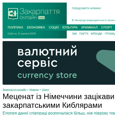
ПОВІДОМИТИ НОВИНУ
Інструктора районного ТЦК на Зак
В Ужгороді попрощаються із полег
В Ужгороді 5 серпня попрощаються
ПОЛІТИКА
ЕКОНОМІКА
СОЦІО
КУЛЬТУРА
КРИМІНАЛ
СПОРТ
Підтвердили загибель захисника і
Субота, 8 серпня 2026
ЗМІ
ПАРТІЇ
БРЕНДИ
ГРОМАД
На війні з рф поліг військовий з 
На Хустщині внаслідок ДТП за уча
Інструктора районного ТЦК на Зак
Закарпаття онлайн
»
Новини
»
Спорт
Меценат із Німеччини зацікави
закарпатськими Киблярами
Епопея даної співпраці розпочалася більш, ніж півроку том