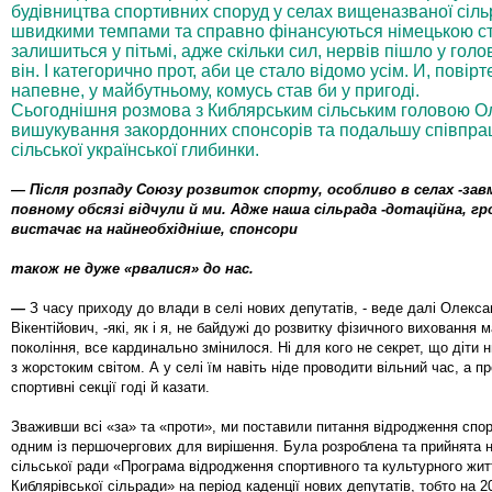
будівництва спортивних споруд у селах вищеназваної сіл
швидкими темпами та справно фінансуються німецькою ст
залишиться у пітьмі, адже скільки сил, нервів пішло у голо
він. І категорично прот, аби це стало відомо усім. И, повір
напевне, у майбутньому, комусь став би у пригоді.
Сьогоднішня розмова з Киблярським сільським головою
вишукування закордонних спонсорів та подальшу співпра
сільської української глибинки.
— Після розпаду Союзу розвиток спорту, особливо в селах -завме
повному обсязі відчули й ми. Адже наша сільрада -дотаційна, г
вистачає на найнеобхідніше, спонсори
також не дуже «рвалися» до нас.
—
З часу приходу до влади в селі нових депутатів, - веде далі Олекс
Вікентійович, -які, як і я, не байдужі до розвитку фізичного виховання 
покоління, все кардинально змінилося. Ні для кого не секрет, що діти 
з жорстоким світом. А у селі їм навіть ніде проводити вільний час, а пр
спортивні секції годі й казати.
Зваживши всі «за» та «проти», ми поставили питання відродження спор
одним із першочергових для вирішення. Була розроблена та прийнята н
сільської ради «Програма відродження спортивного та культурного житт
Киблярівської сільради» на період каденції нових депутатів, тобто на 2