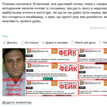
Розмова скінчилася. Втомлений, але щасливий голова, пішов у справах.
молоднечим запалом вхопив ту соломинку, яка дасть змогу в недалек
майбутньому втілити в життя ідеї, які ще не так давно були лишень мр
все складеться якнайкраще, а зірки, що одного разу вже допомогли, м
можливість зробити дубль.
Тетяна Фаліс,
Теги:
Ділитись
На головну
Додати в закладки
Версія для друку
Пе
Додати коментар