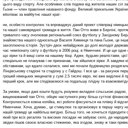
цього виду спорту. Але особливих слів подяки від жителів наших сіл з
Гьоне
—
член правління названого фонду. Великий прихильник України
вболіває за майбутнє нашої краї-
ни, особисто контролює та впроваджує даний проект співпраці німецьки
та нашої самоврядної громади в життя. Пан Отто живе в Берліні, прот
тривалого часу очолював регіональний союз футболу у Західному Берл
знайомства нашого односельця Василя Химинця та пана Гьоне, це інша
захоплююча історія. Зустріч двох небайдужих до долі молодої держави
час чемпіонату світу з футболу в 2006 році, в Німеччині. И це ще одне 
що зірки та й вищі сили на нашому боці. Адже, будьмо реалістами, цієї 
спеціально не планував і не призначав, так зійшлися зірки. А завдяки к
обставинам, що вдало склалися, нині ми почали будівництво роздягаль
Лінцівському стадіоні та стадіону у с Гайдош. І все це - за рахунок пе
грошей німецьких меценатів у сумі 2,5 тисячі евро, які вже виділені й 
перший крок, але ми сподіваємося на подальшу плідну та взаємовигід
За умови, якщо дані кошти будуть розумно вкладені сільською радою, 
вищеназваний пан Отто, обіцяє наступного року більш суттєві фінансов
Контролюється кожна копійка, всі роботи фіксуються на плівку й відс
Німеччини. Хоча, думаю,, це стимулює та організовує в першу чергу н
нашій громаді це найбільш вигідно. Більш того, не хочеться підводити
який при всіх регаліях та високих посадах не забуває село, де народив
звідки пішов своєю власною стежиною, яка згодом, знову ж таки приве