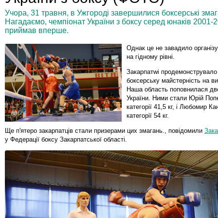
Учора, 31 травня, в Ужгороді завершилися боксерські змаг
Нагадаємо, чемпіонат України з боксу серед юнаків 2001
приймав вперше.
Однак це не завадило організ
на гідному рівні.
Закарпатwі продемонструвало
боксерську майстерність на ви
Наша область поповнилася дв
України. Ними стали Юрій Попе
категорії 41,5 кг, і Любомир К
категорії 54 кг.
Ще п'ятеро закарпатців стали призерами цих змагань., повідомили
Зака
у Федерації боксу Закарпатської області.