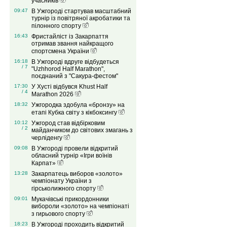
учасників
09:47
В Ужгороді стартував масштабний
турнір із повітряної акробатики та
пілонного спорту
16:43
Фристайліст із Закарпаття
отримав звання найкращого
спортсмена України
16:18
В Ужгороді вдруге відбудеться
/ 7
"Uzhhorod Half Marathon",
поєднаний з "Сакура-фестом"
17:30
У Хусті відбувся Khust Half
/ 4
Marathon 2026
18:32
Ужгородка здобула «бронзу» на
етапі Кубка світу з кікбоксингу
10:12
Ужгород став відбірковим
/ 2
майданчиком до світових змагань з
черліденгу
09:08
В Ужгороді провели відкритий
обласний турнір «Ігри воїнів
Карпат»
13:28
Закарпатець виборов «золото»
чемпіонату України з
гірськолижного спорту
09:01
Мукачівські прикордонники
вибороли «золото» на чемпіонаті
з гирьового спорту
18:23
В Ужгороді проходить відкритий