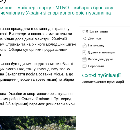
сьянов – майстер спорту з МТБО – виборов бронзову
 чемпіонату України зі спортивного орієнтування на
гання проходили в останні дні травня у
0 Коментувати
кові. Випередити нашого земляка зуміли
Ділитись
е більш досвідчені майстри: 29-літній
ем Стрижак та на рік його молодший Євген
На головну
ень. Обидва суперники представляли
Додати в закладки
в.
Версія для друку
ьянов був єдиним представником області
Переслати
цих змаганнях, тож у командному заліку
рна Закарпаття посіла останнє місце, а до
Схожі публікації
рківщини (перше та третє місця) та збірна
Завантаження публікацій...
онат України зі спортивного орієнтування
ькому районі Сумської області. Тут серед
ні 2-3 збірними) переможцями стали збірні
.