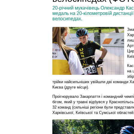
20-річний мукачівець Олександр Ка
медаль на 20-кілометровій дистанції
велосипедах.
Зма
Хар
лиш
Арт
Цир
Киї
Кас
на 
збі
трійки найсильніших увійшли дві команди Ха
Києва (друге місце).
Проігнорувало Закарпаття і командний чемпі
бігом, який у травні відбувся у Краснопільс
32 команд (сильніші регіони були представле
Харківської, Київської та Сумської областей