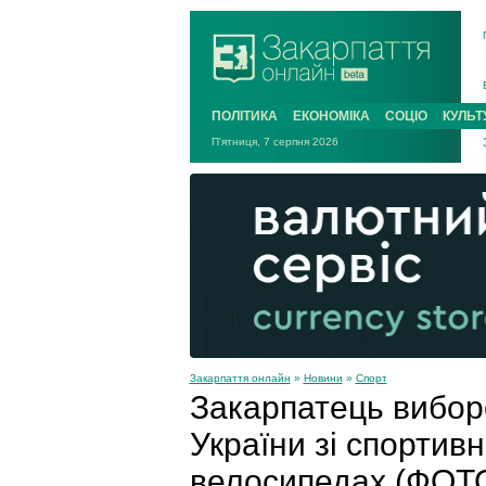
ПОЛІТИКА
ЕКОНОМІКА
СОЦІО
КУЛЬТ
П'ятниця, 7 серпня 2026
Закарпаття онлайн
»
Новини
»
Спорт
Закарпатець виборо
України зі спортив
велосипедах (ФОТ