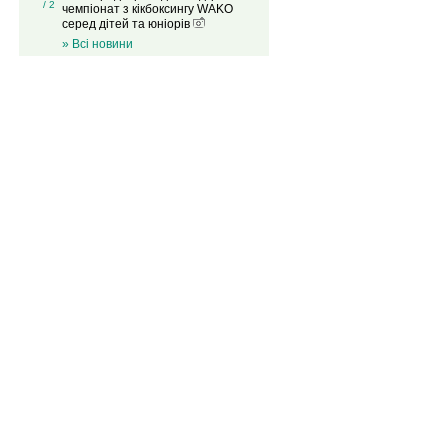
/ 2
чемпіонат з кікбоксингу WAKO
серед дітей та юніорів
» Всі новини