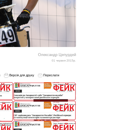
Олександр Цепурдей
01 червня 2015р.
и
Версія для друку
Переслати