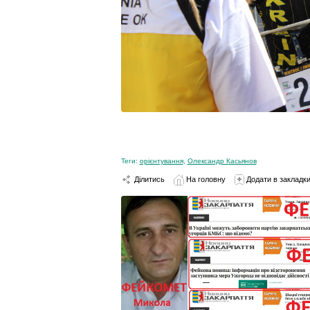
Теги:
орієнтування
,
Олександр Касьянов
Ділитись
На головну
Додати в закладк