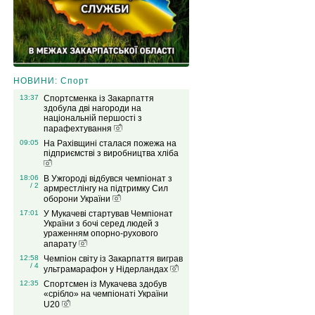
НОВИНИ: Спорт
13:37
Спортсменка із Закарпаття
здобула дві нагороди на
національній першості з
парафехтування
09:05
На Рахівщині сталася пожежа на
підприємстві з виробництва хліба
18:06
В Ужгороді відбувся чемпіонат з
/ 2
армрестлінгу на підтримку Сил
оборони України
17:01
У Мукачеві стартував Чемпіонат
України з бочі серед людей з
ураженням опорно-рухового
апарату
12:58
Чемпіон світу із Закарпаття виграв
/ 4
ультрамарафон у Нідерландах
12:35
Спортсмен із Мукачева здобув
«срібло» на чемпіонаті України
U20