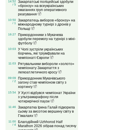
14:52
Закарпатські поліцейські здобули
/ 5
«бронзу» на всеукраїнських
змаганнях груп оперативного
реагування
10:50
Закарпатець виборов «бронзу» на
/ 1
міжнародному турнірі з дронів у
Польщі
16:27
Прикордонники з Мукачева
здобули перемогу на турнірі з міні-
футболу
10:03
У Чопі зустріли українських
борчинь, які тріумфували на
чемпіонаті Європи
11:03
Рятувальники вибороли «золото»
чемпіонату Закарпаття з
легкоатлетичного кросу
09:09
Прикордонник Мукачівського
/ 2
загону став чемпіоном світу з
хортингу
15:54
У Хусті відбувся чемпіонат України
з ультрамарафону після
чотирирічної паузи
11:46
Закарпатка Ірина Галай підкорила
сьому за висотою вершину світу в
Гімалаях
11:00
Благодійний Uzhhorod Half
/ 4
Marathon 2026 зібрав понад тисячу