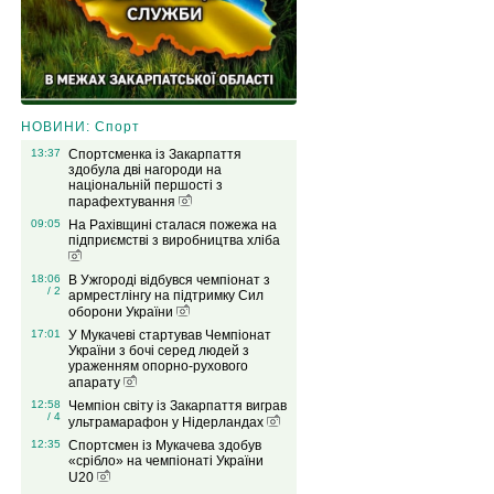
НОВИНИ: Спорт
13:37
Спортсменка із Закарпаття
здобула дві нагороди на
національній першості з
парафехтування
09:05
На Рахівщині сталася пожежа на
підприємстві з виробництва хліба
18:06
В Ужгороді відбувся чемпіонат з
/ 2
армрестлінгу на підтримку Сил
оборони України
17:01
У Мукачеві стартував Чемпіонат
України з бочі серед людей з
ураженням опорно-рухового
апарату
12:58
Чемпіон світу із Закарпаття виграв
/ 4
ультрамарафон у Нідерландах
12:35
Спортсмен із Мукачева здобув
«срібло» на чемпіонаті України
U20