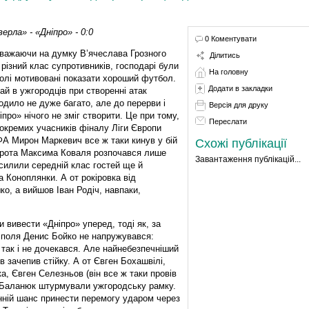
верла» - «Дніпро» - 0:0
0 Коментувати
важаючи на думку В’ячеслава Грозного
Ділитись
 різний клас супротивників, господарі були
На головну
олі мотивовані показати хороший футбол.
Додати в закладки
ай в ужгородців при створенні атак
одило не дуже багато, але до перерви і
Версія для друку
іпро» нічого не зміг створити. Це при тому,
Переслати
окремих учасників фіналу Ліги Європи
А Мирон Маркевич все ж таки кинув у бій
Схожі публікації
ворота Максима Коваля розпочався лише
Завантаження публікацій...
осилили середній клас гостей ще й
 Коноплянки. А от рокіровка від
ко, а вийшов Іван Родіч, навпаки,
и вивести «Дніпро» уперед, тоді як, за
 поля Денис Бойко не напружувався:
 так і не дочекався. Але найнебезпечніший
 зачепив стійку. А от Євген Бохашвілі,
, Євген Селезньов (він все ж таки провів
с Баланюк штурмували ужгородську рамку.
анній шанс принести перемогу ударом через