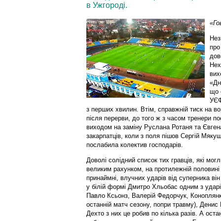
в Ужгороді.
«Го
Нез
про
дов
Нех
вих
«Дн
що 
УЄФ
з перших хвилин. Втім, справжній тиск на 
після перерви, до того ж з часом тренери п
виходом на заміну Руслана Ротаня та Євгена
закарпатців, коли з поля пішов Сергій Мякуш
послабила колектив господарів.
Доволі солідний список тих гравців, які могл
великим рахунком, на протилежній половині
принаймні, влучних ударів від суперника він
у білій формі Дмитро Хльобас одним з ударів
Павло Ксьонз, Валерій Федорчук, Коноплянка
останній матч сезону, попри травму), Дени
Дехто з них це робив по кілька разів. А ост