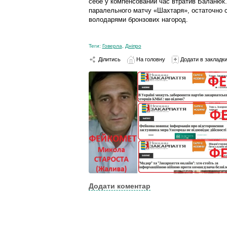
себе у компенсований час втратив Баланюк. 
паралельного матчу «Шахтаря», остаточно с
володарями бронзових нагород.
Теги:
Говерла
,
Дніпро
Ділитись
На головну
Додати в закладк
Додати коментар