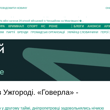
В Ужгороді 5 серпня попрощаються із захисником Богданом Югасом, який два роки �...
ПОВІДОМИТИ НОВИНУ
ОН
Підтвердили загибель захисника із Нанкова на Хустщині Юліана Гербея (ФОТО)[/gree...
На війні з рф поліг військовий з Виноградова Ігнат Роздяловський (ФОТО)...
На війні загинув 26-річний військовий із Чинадійова на Мукачівщині �...
УРА
КРИМІНАЛ
СПОРТ
НС
РІЗНЕ
БЛОГИ
АНОНСИ
АРХ
ЗМІ
ПАРТІЇ
БРЕНДИ
ГРОМАДСЬКІ ОРГАНІЗАЦІЇ
УКРАЇНЦІ СЛОВАЧЧИНИ
ГЕРОЇ
в Ужгороді. «Говерла» -
у другому таймі, дніпропетровці задовольнялись нічиєю