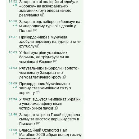
14:52
Закарпатські поліцейські здобули
/ 5
«бронзу» на всеукраїнських
змаганнях груп оперативного
реагування
10:50
Закарпатець виборов «бронзу» на
/ 1
міжнародному турнірі з дронів у
Польщі
16:27
Прикордонники з Мукачева
здобули перемогу на турнірі з міні-
футболу
10:03
У Чопі зустріли українських
борчинь, які тріумфували на
чемпіонаті Європи
11:03
Рятувальники вибороли «золото»
чемпіонату Закарпаття з
легкоатлетичного кросу
09:09
Прикордонник Мукачівського
/ 2
загону став чемпіоном світу з
хортингу
15:54
У Хусті відбувся чемпіонат України
з ультрамарафону після
чотирирічної паузи
11:46
Закарпатка Ірина Галай підкорила
сьому за висотою вершину світу в
Гімалаях
11:00
Благодійний Uzhhorod Half
/ 4
Marathon 2026 зібрав понад тисячу