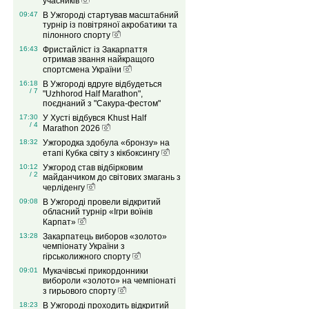
учасників
09:47
В Ужгороді стартував масштабний
турнір із повітряної акробатики та
пілонного спорту
16:43
Фристайліст із Закарпаття
отримав звання найкращого
спортсмена України
16:18
В Ужгороді вдруге відбудеться
/ 7
"Uzhhorod Half Marathon",
поєднаний з "Сакура-фестом"
17:30
У Хусті відбувся Khust Half
/ 4
Marathon 2026
18:32
Ужгородка здобула «бронзу» на
етапі Кубка світу з кікбоксингу
10:12
Ужгород став відбірковим
/ 2
майданчиком до світових змагань з
черліденгу
09:08
В Ужгороді провели відкритий
обласний турнір «Ігри воїнів
Карпат»
13:28
Закарпатець виборов «золото»
чемпіонату України з
гірськолижного спорту
09:01
Мукачівські прикордонники
вибороли «золото» на чемпіонаті
з гирьового спорту
18:23
В Ужгороді проходить відкритий