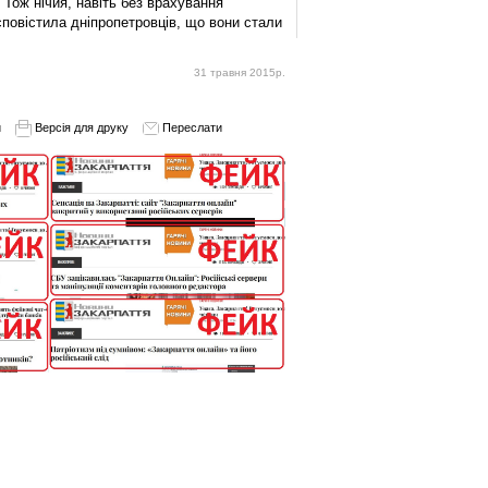
Тож нічия, навіть без врахування
повістила дніпропетровців, що вони стали
31 травня 2015р.
и
Версія для друку
Переслати